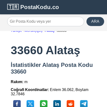
🇹🇷 PostaKodu.co
ARA
Gir Posta Kodu veya yer
Türkiye
Mersin(İçel)
Alataş
33660
33660 Alataş
İstatistikler Alataş Posta Kodu
33660
Rakım:
m
Coğrafi Koordinatlar:
Enlem 36.062, Boylam
32.7846