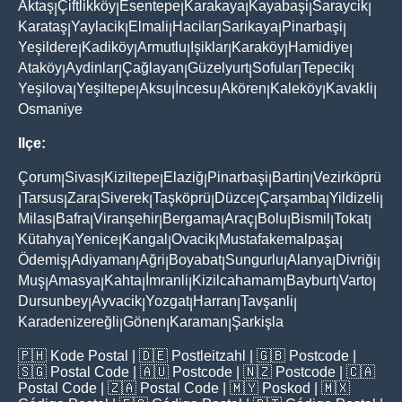
Aktaş
Çiftlikköy
Esentepe
Karakaya
Kayabaşi
Saraycik
|
|
|
|
|
|
Karataş
Yaylacik
Elmali
Hacilar
Sarikaya
Pinarbaşi
|
|
|
|
|
|
Yeşildere
Kadiköy
Armutlu
Işiklar
Karaköy
Hamidiye
|
|
|
|
|
|
Ataköy
Aydinlar
Çağlayan
Güzelyurt
Sofular
Tepecik
|
|
|
|
|
|
Yeşilova
Yeşiltepe
Aksu
İncesu
Akören
Kaleköy
Kavakli
|
|
|
|
|
|
|
Osmaniye
Ilçe:
Çorum
Sivas
Kiziltepe
Elaziğ
Pinarbaşi
Bartin
Vezirköprü
|
|
|
|
|
|
Tarsus
Zara
Siverek
Taşköprü
Düzce
Çarşamba
Yildizeli
|
|
|
|
|
|
|
|
Milas
Bafra
Viranşehir
Bergama
Araç
Bolu
Bismil
Tokat
|
|
|
|
|
|
|
|
Kütahya
Yenice
Kangal
Ovacik
Mustafakemalpaşa
|
|
|
|
|
Ödemiş
Adiyaman
Ağri
Boyabat
Sungurlu
Alanya
Divriği
|
|
|
|
|
|
|
Muş
Amasya
Kahta
İmranli
Kizilcahamam
Bayburt
Varto
|
|
|
|
|
|
|
Dursunbey
Ayvacik
Yozgat
Harran
Tavşanli
|
|
|
|
|
Karadenizereğli
Gönen
Karaman
Şarkişla
|
|
|
🇵🇭
Kode Postal
| 🇩🇪
Postleitzahl
| 🇬🇧
Postcode
|
🇸🇬
Postal Code
| 🇦🇺
Postcode
| 🇳🇿
Postcode
| 🇨🇦
Postal Code
| 🇿🇦
Postal Code
| 🇲🇾
Poskod
| 🇲🇽