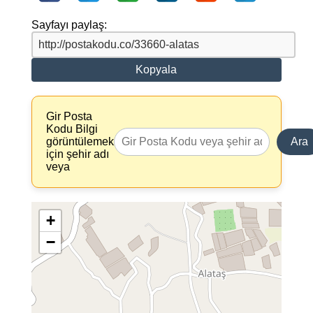
Sayfayı paylaş:
Kopyala
Gir Posta
Kodu Bilgi
görüntülemek
Ara
için şehir adı
veya
+
−