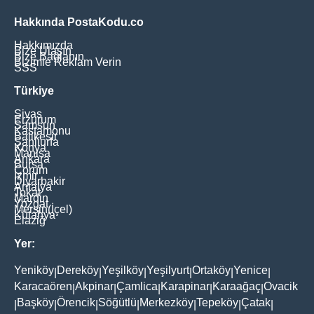
Hakkında PostaKodu.co
Hakkımızda
Bize Ulaşın
Bize Bağlanın
Bizimle Reklam Verin
SSS
Türkiye
Sivas
Erzurum
Samsun
Kastamonu
Balikesir
Şanliurfa
Konya
Manisa
Ankara
Bursa
Çorum
İzmir
Diyarbakir
Antalya
Tokat
Mardin
Yozgat
Mersin(İçel)
Kütahya
Elaziğ
Yer:
Yeniköy
Dereköy
Yeşilköy
Yeşilyurt
Ortaköy
Yenice
|
|
|
|
|
|
Karacaören
Akpinar
Çamlica
Karapinar
Karaağaç
Ovacik
|
|
|
|
|
Başköy
Örencik
Söğütlü
Merkezköy
Tepeköy
Çatak
|
|
|
|
|
|
|