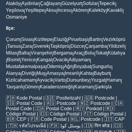
Ataköy
Aydinlar
Çağlayan
Güzelyurt
Sofular
Tepecik
|
|
|
|
|
|
Yeşilova
Yeşiltepe
Aksu
İncesu
Akören
Kaleköy
Kavakli
|
|
|
|
|
|
|
Osmaniye
Ilçe:
Çorum
Sivas
Kiziltepe
Elaziğ
Pinarbaşi
Bartin
Vezirköprü
|
|
|
|
|
|
Tarsus
Zara
Siverek
Taşköprü
Düzce
Çarşamba
Yildizeli
|
|
|
|
|
|
|
|
Milas
Bafra
Viranşehir
Bergama
Araç
Bolu
Tokat
Kütahya
|
|
|
|
|
|
|
Bismil
Yenice
Kangal
Ovacik
Adiyaman
|
|
|
|
|
|
Mustafakemalpaşa
Ödemiş
Ağri
Boyabat
Sungurlu
|
|
|
|
|
Alanya
Divriği
Muş
Amasya
İmranli
Kahta
Bayburt
|
|
|
|
|
|
|
Kizilcahamam
Ayvacik
Varto
Dursunbey
Yozgat
Harran
|
|
|
|
|
|
Tavşanli
Gönen
Karadenizereğli
Karaman
Şarkişla
|
|
|
|
🇵🇭
Kode Postal
| 🇩🇪
Postleitzahl
| 🇬🇧
Postcode
|
🇸🇬
Postal Code
| 🇦🇺
Postcode
| 🇳🇿
Postcode
| 🇨🇦
Postal Code
| 🇿🇦
Postal Code
| 🇲🇾
Poskod
| 🇲🇽
Código Postal
| 🇪🇸
Código Postal
| 🇵🇹
Código Postal
|
🇧🇷
CEP
| 🇫🇷
Code Postal
| 🇳🇱
Postcode
| 🇮🇹
CAP
| 🇹🇭
รหัสไปรษณีย์
| 🇵🇰
پوسٹل کوڈ
| 🇮🇳
पिन कोड
| 🇨🇴