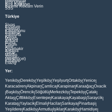
Hakkımızda
Bize Ulaşın
Bize Bağlanın
Bizimle Reklam Verin
SSS
Türkiye
Sivas
Erzurum
Samsun
Kastamonu
Balikesir
Şanliurfa
Konya
Manisa
Ankara
Bursa
Çorum
İzmir
Diyarbakir
Antalya
Tokat
Mardin
Yozgat
Mersin(İçel)
Kütahya
Elaziğ
Yer:
Yeniköy
Dereköy
Yeşilköy
Yeşilyurt
Ortaköy
Yenice
|
|
|
|
|
|
Karacaören
Akpinar
Çamlica
Karapinar
Karaağaç
Ovacik
|
|
|
|
|
Başköy
Örencik
Söğütlü
Merkezköy
Tepeköy
Çatak
|
|
|
|
|
|
|
Aktaş
Çiftlikköy
Esentepe
Karakaya
Kayabaşi
Saraycik
|
|
|
|
|
|
Karataş
Yaylacik
Elmali
Hacilar
Sarikaya
Pinarbaşi
|
|
|
|
|
|
Yeşildere
Kadiköy
Armutlu
Işiklar
Karaköy
Hamidiye
|
|
|
|
|
|