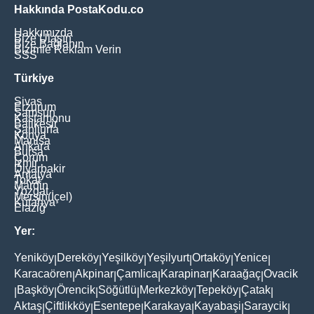
Hakkında PostaKodu.co
Hakkımızda
Bize Ulaşın
Bize Bağlanın
Bizimle Reklam Verin
SSS
Türkiye
Sivas
Erzurum
Samsun
Kastamonu
Balikesir
Şanliurfa
Konya
Manisa
Ankara
Bursa
Çorum
İzmir
Diyarbakir
Antalya
Tokat
Mardin
Yozgat
Mersin(İçel)
Kütahya
Elaziğ
Yer:
Yeniköy
Dereköy
Yeşilköy
Yeşilyurt
Ortaköy
Yenice
|
|
|
|
|
|
Karacaören
Akpinar
Çamlica
Karapinar
Karaağaç
Ovacik
|
|
|
|
|
Başköy
Örencik
Söğütlü
Merkezköy
Tepeköy
Çatak
|
|
|
|
|
|
|
Aktaş
Çiftlikköy
Esentepe
Karakaya
Kayabaşi
Saraycik
|
|
|
|
|
|