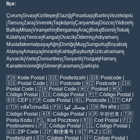
Ilçe:
Çorum
Sivas
Kiziltepe
Elaziğ
Pinarbaşi
Bartin
Vezirköprü
|
|
|
|
|
|
Tarsus
Zara
Siverek
Taşköprü
Çarşamba
Düzce
Yildizeli
|
|
|
|
|
|
|
|
Bafra
Milas
Viranşehir
Bergama
Araç
Bolu
Bismil
Tokat
|
|
|
|
|
|
|
|
Kütahya
Yenice
Kangal
Ovacik
Ödemiş
Adiyaman
|
|
|
|
|
|
Mustafakemalpaşa
Ağri
Divriği
Muş
Sungurlu
Boyabat
|
|
|
|
|
|
Alanya
Amasya
İmranli
Kahta
Bayburt
Kizilcahamam
|
|
|
|
|
|
Ayvacik
Varto
Dursunbey
Tavşanli
Yozgat
Harran
|
|
|
|
|
|
Karadenizereğli
Gönen
Karaman
Şarkişla
|
|
|
🇵🇭
Kode Postal
| 🇩🇪
Postleitzahl
| 🇬🇧
Postcode
|
🇸🇬
Postal Code
| 🇦🇺
Postcode
| 🇳🇿
Postcode
| 🇨🇦
Postal Code
| 🇿🇦
Postal Code
| 🇲🇾
Poskod
| 🇲🇽
Código Postal
| 🇪🇸
Código Postal
| 🇵🇹
Código Postal
|
🇧🇷
CEP
| 🇫🇷
Code Postal
| 🇳🇱
Postcode
| 🇮🇹
CAP
| 🇹🇭
รหัสไปรษณีย์
| 🇵🇰
پوسٹل کوڈ
| 🇮🇳
पिन कोड
| 🇨🇴
Código Postal
| 🇦🇷
Código Postal
| 🇰🇷
우편번호
| 🇹🇷
Posta Kodu
| 🇵🇱
Kod Pocztowy
| 🇷🇴
Cod Poștal
| 🇫🇮
Postinumero
| 🇵🇪
Código Postal
| 🇨🇱
Código Postal
|
🇺🇸
ZIP Code
| 🇯🇵
郵便番号
| 🇦🇹
PLZ
| 🇨🇭
Postleitzahl
| 🇪🇨
Código Postal
| 🇺🇾
Código Postal
|