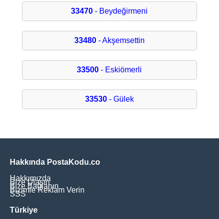
33470
- Beydeğirmeni
33480
- Akşemsettin
33500
- Eskiömerli
33530
- Gülek
Hakkında PostaKodu.co
Hakkımızda
Bize Ulaşın
Bize Bağlanın
Bizimle Reklam Verin
SSS
Türkiye