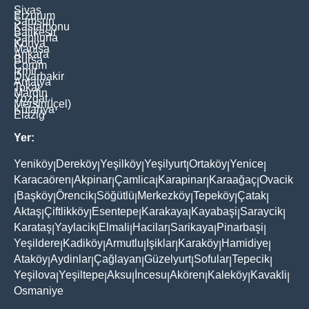
Sivas
Erzurum
Samsun
Kastamonu
Balikesir
Şanliurfa
Konya
Manisa
Ankara
Bursa
Çorum
İzmir
Diyarbakir
Antalya
Tokat
Mardin
Yozgat
Mersin(İçel)
Kütahya
Elaziğ
Yer:
Yeniköy
Dereköy
Yeşilköy
Yeşilyurt
Ortaköy
Yenice
|
|
|
|
|
|
Karacaören
Akpinar
Çamlica
Karapinar
Karaağaç
Ovacik
|
|
|
|
|
Başköy
Örencik
Söğütlü
Merkezköy
Tepeköy
Çatak
|
|
|
|
|
|
|
Aktaş
Çiftlikköy
Esentepe
Karakaya
Kayabaşi
Saraycik
|
|
|
|
|
|
Karataş
Yaylacik
Elmali
Hacilar
Sarikaya
Pinarbaşi
|
|
|
|
|
|
Yeşildere
Kadiköy
Armutlu
Işiklar
Karaköy
Hamidiye
|
|
|
|
|
|
Ataköy
Aydinlar
Çağlayan
Güzelyurt
Sofular
Tepecik
|
|
|
|
|
|
Yeşilova
Yeşiltepe
Aksu
İncesu
Akören
Kaleköy
Kavakli
|
|
|
|
|
|
|
Osmaniye