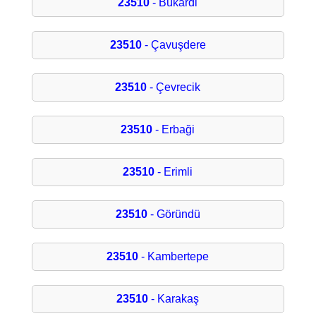
23510
- Bükardi
23510
- Çavuşdere
23510
- Çevrecik
23510
- Erbaği
23510
- Erimli
23510
- Göründü
23510
- Kambertepe
23510
- Karakaş