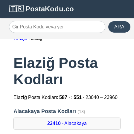
🇹🇷 PostaKodu.co
ARA
Gir Posta Kodu veya yer
Türkiye
Elaziğ
Elaziğ Posta
Kodları
Elaziğ Posta Kodları:
587
· :
551
· 23040 – 23960
Alacakaya Posta Kodları
(13)
23410
- Alacakaya