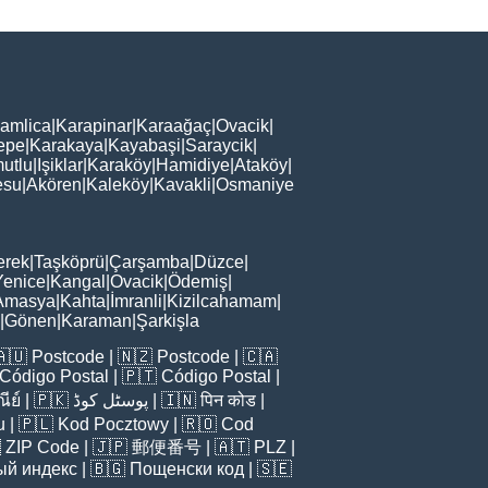
amlica
|
Karapinar
|
Karaağaç
|
Ovacik
|
epe
|
Karakaya
|
Kayabaşi
|
Saraycik
|
utlu
|
Işiklar
|
Karaköy
|
Hamidiye
|
Ataköy
|
esu
|
Akören
|
Kaleköy
|
Kavakli
|
Osmaniye
erek
|
Taşköprü
|
Çarşamba
|
Düzce
|
Yenice
|
Kangal
|
Ovacik
|
Ödemiş
|
Amasya
|
Kahta
|
İmranli
|
Kizilcahamam
|
|
Gönen
|
Karaman
|
Şarkişla
🇦🇺
Postcode
| 🇳🇿
Postcode
| 🇨🇦
Código Postal
| 🇵🇹
Código Postal
|
ีย์
| 🇵🇰
پوسٹل کوڈ
| 🇮🇳
पिन कोड
|
u
| 🇵🇱
Kod Pocztowy
| 🇷🇴
Cod

ZIP Code
| 🇯🇵
郵便番号
| 🇦🇹
PLZ
|
ый индекс
| 🇧🇬
Пощенски код
| 🇸🇪