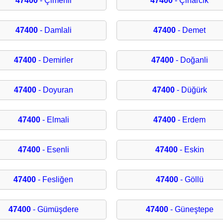
47400
- Çimenli
47400
- Çinarcik
47400
- Damlali
47400
- Demet
47400
- Demirler
47400
- Doğanli
47400
- Doyuran
47400
- Düğürk
47400
- Elmali
47400
- Erdem
47400
- Esenli
47400
- Eskin
47400
- Fesliğen
47400
- Göllü
47400
- Gümüşdere
47400
- Güneştepe