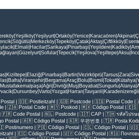
ereköy
|
Yeşilköy
|
Yeşilyurt
|
Ortaköy
|
Yenice
|
Karacaören
|
Akpinar
|
Ç
encik
|
Söğütlü
|
Merkezköy
|
Tepeköy
|
Çatak
|
Aktaş
|
Çiftlikköy
|
Esent
ylacik
|
Elmali
|
Hacilar
|
Sarikaya
|
Pinarbaşi
|
Yeşildere
|
Kadiköy
|
Arm
ağlayan
|
Güzelyurt
|
Sofular
|
Tepecik
|
Yeşilova
|
Yeşiltepe
|
Aksu
|
İnc
as
|
Kiziltepe
|
Elaziğ
|
Pinarbaşi
|
Bartin
|
Vezirköprü
|
Tarsus
|
Zara
|
Siv
las
|
Bafra
|
Viranşehir
|
Bergama
|
Araç
|
Bolu
|
Bismil
|
Tokat
|
Kütahya
|
Mustafakemalpaşa
|
Ağri
|
Divriği
|
Muş
|
Boyabat
|
Sungurlu
|
Alanya
|
vacik
|
Dursunbey
|
Varto
|
Yozgat
|
Harran
|
Tavşanli
|
Karadenizereğli
Postal
| 🇩🇪
Postleitzahl
| 🇬🇧
Postcode
| 🇸🇬
Postal Code
| 
de
| 🇿🇦
Postal Code
| 🇲🇾
Poskod
| 🇲🇽
Código Postal
| 🇪🇸
| 🇫🇷
Code Postal
| 🇳🇱
Postcode
| 🇮🇹
CAP
| 🇹🇭
รหัสไปรษณ
o Postal
| 🇦🇷
Código Postal
| 🇰🇷
우편번호
| 🇹🇷
Posta Kod
🇮
Postinumero
| 🇵🇪
Código Postal
| 🇨🇱
Código Postal
| 🇺
eitzahl
| 🇪🇨
Código Postal
| 🇺🇾
Código Postal
| 🇷🇺
Почтов