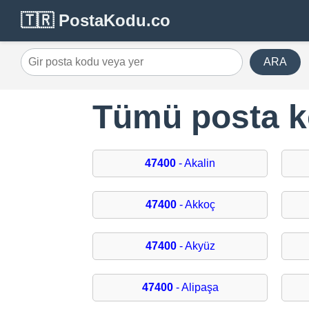
🇹🇷 PostaKodu.co
ARA
Tümü posta ko
47400
- Akalin
47400
- Akkoç
47400
- Akyüz
47400
- Alipaşa