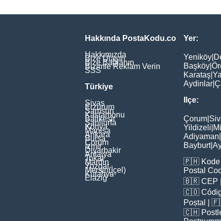
Hakkında PostaKodu.co
Yer:
Hakkımızda
Yeniköy
|
D
Bize Ulaşın
Bize Bağlanın
Başköy
|
Ör
Bizimle Reklam Verin
SSS
Karataş
|
Ya
Aydinlar
|
Ç
Türkiye
Ilçe:
Sivas
Erzurum
Samsun
Kastamonu
Balikesir
Çorum
|
Siv
Şanliurfa
Konya
Yildizeli
|
Mi
Manisa
Ankara
Adiyaman
|
Bursa
Çorum
Bayburt
|
Ay
İzmir
Diyarbakir
Antalya
Tokat
🇵🇭
Kode 
Mardin
Yozgat
Mersin(İçel)
Postal Co
Kütahya
Elaziğ
🇧🇷
CEP
🇨🇴
Códig
Poștal
| 
🇨🇭
Postl