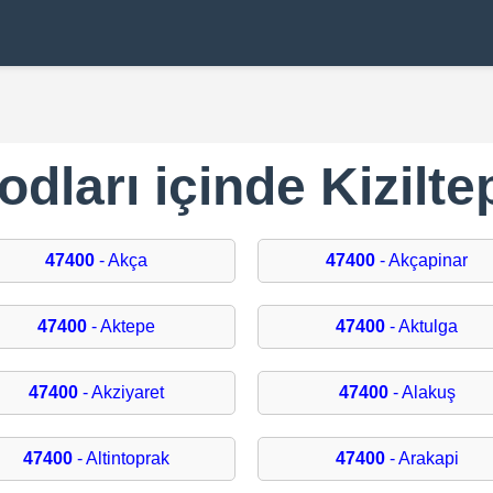
dları içinde Kizilte
47400
- Akça
47400
- Akçapinar
47400
- Aktepe
47400
- Aktulga
47400
- Akziyaret
47400
- Alakuş
47400
- Altintoprak
47400
- Arakapi