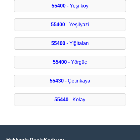
55400
- Yeşilköy
55400
- Yeşilyazi
55400
- Yiğitalan
55400
- Yörgüç
55430
- Çetinkaya
55440
- Kolay
Hakkında PostaKodu.co