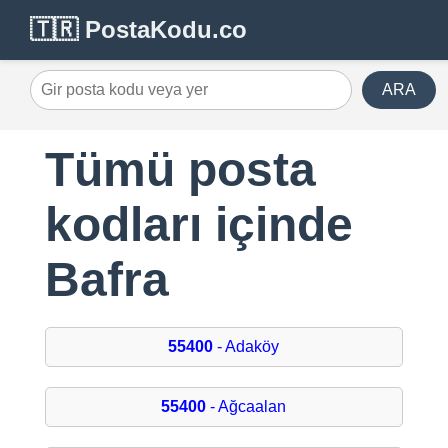
🇹🇷 PostaKodu.co
ARA
Tümü posta
kodları içinde
Bafra
55400
- Adaköy
55400
- Ağcaalan