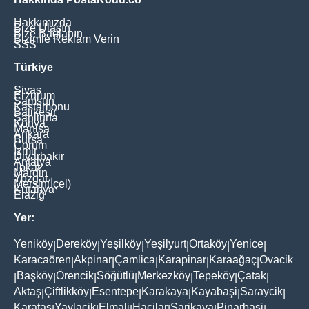
Hakkımızda
Bize Ulaşın
Bize Bağlanın
Bizimle Reklam Verin
SSS
Türkiye
Sivas
Erzurum
Samsun
Kastamonu
Balikesir
Şanliurfa
Konya
Manisa
Ankara
Bursa
Çorum
İzmir
Diyarbakir
Antalya
Tokat
Mardin
Yozgat
Mersin(İçel)
Kütahya
Elaziğ
Yer:
Yeniköy
Dereköy
Yeşilköy
Yeşilyurt
Ortaköy
Yenice
|
|
|
|
|
|
Karacaören
Akpinar
Çamlica
Karapinar
Karaağaç
Ovacik
|
|
|
|
|
Başköy
Örencik
Söğütlü
Merkezköy
Tepeköy
Çatak
|
|
|
|
|
|
|
Aktaş
Çiftlikköy
Esentepe
Karakaya
Kayabaşi
Saraycik
|
|
|
|
|
|
Karataş
Yaylacik
Elmali
Hacilar
Sarikaya
Pinarbaşi