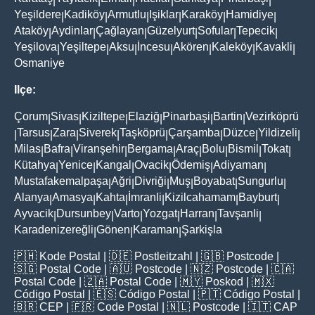
|
|
|
|
|
|
Yeşildere
Kadiköy
Armutlu
Işiklar
Karaköy
Hamidiye
|
|
|
|
|
|
Ataköy
Aydinlar
Çağlayan
Güzelyurt
Sofular
Tepecik
|
|
|
|
|
|
Yeşilova
Yeşiltepe
Aksu
İncesu
Akören
Kaleköy
Kavakli
|
|
|
|
|
|
|
Osmaniye
Ilçe:
Çorum
Sivas
Kiziltepe
Elaziğ
Pinarbaşi
Bartin
Vezirköprü
|
|
|
|
|
|
Tarsus
Zara
Siverek
Taşköprü
Çarşamba
Düzce
Yildizeli
|
|
|
|
|
|
|
|
Milas
Bafra
Viranşehir
Bergama
Araç
Bolu
Bismil
Tokat
|
|
|
|
|
|
|
|
Kütahya
Yenice
Kangal
Ovacik
Ödemiş
Adiyaman
|
|
|
|
|
|
Mustafakemalpaşa
Ağri
Divriği
Muş
Boyabat
Sungurlu
|
|
|
|
|
|
Alanya
Amasya
Kahta
İmranli
Kizilcahamam
Bayburt
|
|
|
|
|
|
Ayvacik
Dursunbey
Varto
Yozgat
Harran
Tavşanli
|
|
|
|
|
|
Karadenizereğli
Gönen
Karaman
Şarkişla
|
|
|
🇵🇭
Kode Postal
| 🇩🇪
Postleitzahl
| 🇬🇧
Postcode
|
🇸🇬
Postal Code
| 🇦🇺
Postcode
| 🇳🇿
Postcode
| 🇨🇦
Postal Code
| 🇿🇦
Postal Code
| 🇲🇾
Poskod
| 🇲🇽
Código Postal
| 🇪🇸
Código Postal
| 🇵🇹
Código Postal
|
🇧🇷
CEP
| 🇫🇷
Code Postal
| 🇳🇱
Postcode
| 🇮🇹
CAP