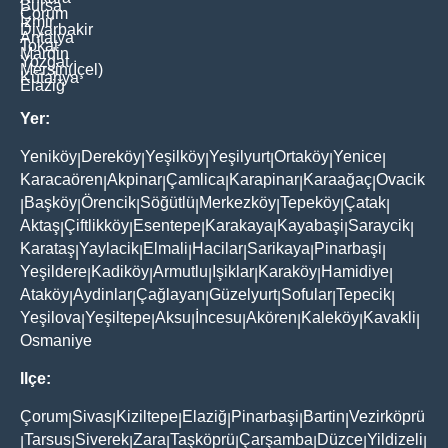
Bursa
Çorum
İzmir
Diyarbakir
Antalya
Tokat
Mardin
Yozgat
Mersin(İçel)
Kütahya
Elaziğ
Yer:
Yeniköy
Dereköy
Yeşilköy
Yeşilyurt
Ortaköy
Yenice
|
|
|
|
|
|
Karacaören
Akpinar
Çamlica
Karapinar
Karaağaç
Ovacik
|
|
|
|
|
Başköy
Örencik
Söğütlü
Merkezköy
Tepeköy
Çatak
|
|
|
|
|
|
|
Aktaş
Çiftlikköy
Esentepe
Karakaya
Kayabaşi
Saraycik
|
|
|
|
|
|
Karataş
Yaylacik
Elmali
Hacilar
Sarikaya
Pinarbaşi
|
|
|
|
|
|
Yeşildere
Kadiköy
Armutlu
Işiklar
Karaköy
Hamidiye
|
|
|
|
|
|
Ataköy
Aydinlar
Çağlayan
Güzelyurt
Sofular
Tepecik
|
|
|
|
|
|
Yeşilova
Yeşiltepe
Aksu
İncesu
Akören
Kaleköy
Kavakli
|
|
|
|
|
|
|
Osmaniye
Ilçe:
Çorum
Sivas
Kiziltepe
Elaziğ
Pinarbaşi
Bartin
Vezirköprü
|
|
|
|
|
|
Tarsus
Siverek
Zara
Taşköprü
Çarşamba
Düzce
Yildizeli
|
|
|
|
|
|
|
|