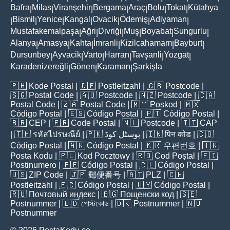
Bafra
Milas
Viranşehir
Bergama
Araç
Bolu
Tokat
Kütahya
|
|
|
|
|
|
|
Bismil
Yenice
Kangal
Ovacik
Ödemiş
Adiyaman
|
|
|
|
|
|
|
Mustafakemalpaşa
Ağri
Divriği
Muş
Boyabat
Sungurlu
|
|
|
|
|
|
Alanya
Amasya
Kahta
İmranli
Kizilcahamam
Bayburt
|
|
|
|
|
|
Dursunbey
Ayvacik
Varto
Harran
Tavşanli
Yozgat
|
|
|
|
|
|
Karadenizereğli
Gönen
Karaman
Şarkişla
|
|
|
🇵🇭
Kode Postal
| 🇩🇪
Postleitzahl
| 🇬🇧
Postcode
|
🇸🇬
Postal Code
| 🇦🇺
Postcode
| 🇳🇿
Postcode
| 🇨🇦
Postal Code
| 🇿🇦
Postal Code
| 🇲🇾
Poskod
| 🇲🇽
Código Postal
| 🇪🇸
Código Postal
| 🇵🇹
Código Postal
|
🇧🇷
CEP
| 🇫🇷
Code Postal
| 🇳🇱
Postcode
| 🇮🇹
CAP
| 🇹🇭
รหัสไปรษณีย์
| 🇵🇰
پوسٹل کوڈ
| 🇮🇳
पिन कोड
| 🇨🇴
Código Postal
| 🇦🇷
Código Postal
| 🇰🇷
우편번호
| 🇹🇷
Posta Kodu
| 🇵🇱
Kod Pocztowy
| 🇷🇴
Cod Poștal
| 🇫🇮
Postinumero
| 🇵🇪
Código Postal
| 🇨🇱
Código Postal
|
🇺🇸
ZIP Code
| 🇯🇵
郵便番号
| 🇦🇹
PLZ
| 🇨🇭
Postleitzahl
| 🇪🇨
Código Postal
| 🇺🇾
Código Postal
|
🇷🇺
Почтовый индекс
| 🇧🇬
Пощенски код
| 🇸🇪
Postnummer
| 🇧🇩
পোস্টকোড
| 🇩🇰
Postnummer
| 🇳🇴
Postnummer