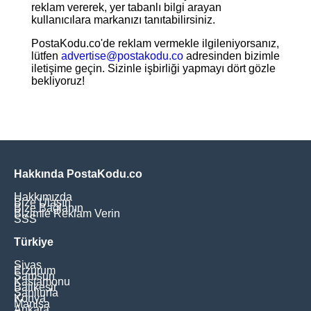
reklam vererek, yer tabanlı bilgi arayan
kullanıcılara markanızı tanıtabilirsiniz.
PostaKodu.co'de reklam vermekle ilgileniyorsanız,
lütfen
advertise@postakodu.co
adresinden bizimle
iletişime geçin. Sizinle işbirliği yapmayı dört gözle
bekliyoruz!
Hakkında PostaKodu.co
Hakkımızda
Bize Ulaşın
Bize Bağlanın
Bizimle Reklam Verin
SSS
Türkiye
Sivas
Erzurum
Samsun
Kastamonu
Balikesir
Şanliurfa
Konya
Manisa
Ankara