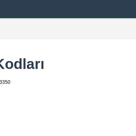
Kodları
23350