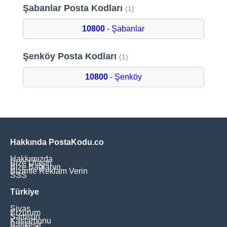
Şabanlar Posta Kodları
(1)
10800
- Şabanlar
Şenköy Posta Kodları
(1)
10800
- Şenköy
Hakkında PostaKodu.co
Hakkımızda
Bize Ulaşın
Bize Bağlanın
Bizimle Reklam Verin
SSS
Türkiye
Sivas
Erzurum
Samsun
Kastamonu
Balikesir