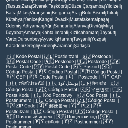
|
|
|
|
|
|
Tarsus
Zara
Siverek
Taşköprü
Düzce
Çarşamba
Yildizeli
|
|
|
|
|
|
|
|
Bafra
Milas
Viranşehir
Bergama
Araç
Bolu
Bismil
Tokat
|
|
|
|
|
|
|
|
Kütahya
Yenice
Kangal
Ovacik
Mustafakemalpaşa
|
|
|
|
|
Ödemiş
Adiyaman
Ağri
Sungurlu
Alanya
Divriği
Muş
|
|
|
|
|
|
|
Boyabat
Amasya
Kahta
İmranli
Kizilcahamam
Bayburt
|
|
|
|
|
|
Varto
Dursunbey
Ayvacik
Harran
Tavşanli
Yozgat
|
|
|
|
|
|
Karadenizereğli
Gönen
Karaman
Şarkişla
|
|
|
🇵🇭
Kode Postal
| 🇩🇪
Postleitzahl
| 🇬🇧
Postcode
|
🇸🇬
Postal Code
| 🇦🇺
Postcode
| 🇳🇿
Postcode
| 🇨🇦
Postal Code
| 🇿🇦
Postal Code
| 🇲🇾
Poskod
| 🇲🇽
Código Postal
| 🇪🇸
Código Postal
| 🇵🇹
Código Postal
|
🇧🇷
CEP
| 🇫🇷
Code Postal
| 🇳🇱
Postcode
| 🇮🇹
CAP
| 🇹🇭
รหัสไปรษณีย์
| 🇵🇰
پوسٹل کوڈ
| 🇮🇳
पिन कोड
| 🇨🇴
Código Postal
| 🇦🇷
Código Postal
| 🇰🇷
우편번호
| 🇹🇷
Posta Kodu
| 🇵🇱
Kod Pocztowy
| 🇷🇴
Cod Poștal
| 🇫🇮
Postinumero
| 🇵🇪
Código Postal
| 🇨🇱
Código Postal
|
🇺🇸
ZIP Code
| 🇯🇵
郵便番号
| 🇦🇹
PLZ
| 🇨🇭
Postleitzahl
| 🇪🇨
Código Postal
| 🇺🇾
Código Postal
|
🇷🇺
Почтовый индекс
| 🇧🇬
Пощенски код
| 🇸🇪
Postnummer
| 🇧🇩
পোস্টকোড
| 🇩🇰
Postnummer
| 🇳🇴
Postnummer