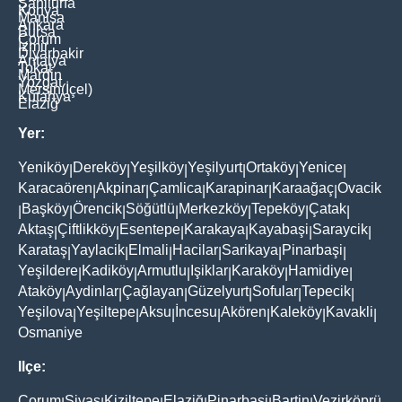
Şanliurfa
Konya
Manisa
Ankara
Bursa
Çorum
İzmir
Diyarbakir
Antalya
Tokat
Mardin
Yozgat
Mersin(İçel)
Kütahya
Elaziğ
Yer:
Yeniköy
Dereköy
Yeşilköy
Yeşilyurt
Ortaköy
Yenice
|
|
|
|
|
|
Karacaören
Akpinar
Çamlica
Karapinar
Karaağaç
Ovacik
|
|
|
|
|
Başköy
Örencik
Söğütlü
Merkezköy
Tepeköy
Çatak
|
|
|
|
|
|
|
Aktaş
Çiftlikköy
Esentepe
Karakaya
Kayabaşi
Saraycik
|
|
|
|
|
|
Karataş
Yaylacik
Elmali
Hacilar
Sarikaya
Pinarbaşi
|
|
|
|
|
|
Yeşildere
Kadiköy
Armutlu
Işiklar
Karaköy
Hamidiye
|
|
|
|
|
|
Ataköy
Aydinlar
Çağlayan
Güzelyurt
Sofular
Tepecik
|
|
|
|
|
|
Yeşilova
Yeşiltepe
Aksu
İncesu
Akören
Kaleköy
Kavakli
|
|
|
|
|
|
|
Osmaniye
Ilçe:
Çorum
Sivas
Kiziltepe
Elaziğ
Pinarbaşi
Bartin
Vezirköprü