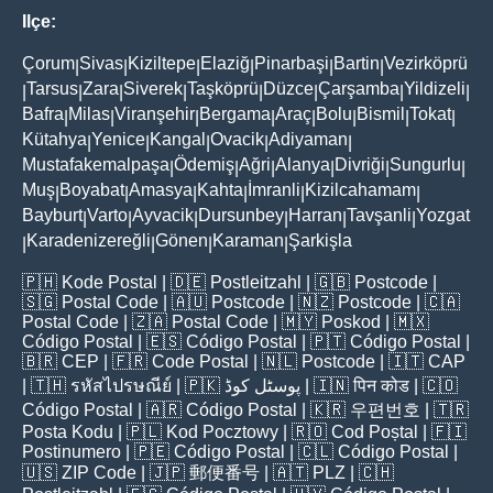
Ilçe:
Çorum
Sivas
Kiziltepe
Elaziğ
Pinarbaşi
Bartin
Vezirköprü
|
|
|
|
|
|
Tarsus
Zara
Siverek
Taşköprü
Düzce
Çarşamba
Yildizeli
|
|
|
|
|
|
|
|
Bafra
Milas
Viranşehir
Bergama
Araç
Bolu
Bismil
Tokat
|
|
|
|
|
|
|
|
Kütahya
Yenice
Kangal
Ovacik
Adiyaman
|
|
|
|
|
Mustafakemalpaşa
Ödemiş
Ağri
Alanya
Divriği
Sungurlu
|
|
|
|
|
|
Muş
Boyabat
Amasya
Kahta
İmranli
Kizilcahamam
|
|
|
|
|
|
Bayburt
Varto
Ayvacik
Dursunbey
Harran
Tavşanli
Yozgat
|
|
|
|
|
|
Karadenizereğli
Gönen
Karaman
Şarkişla
|
|
|
|
🇵🇭
Kode Postal
| 🇩🇪
Postleitzahl
| 🇬🇧
Postcode
|
🇸🇬
Postal Code
| 🇦🇺
Postcode
| 🇳🇿
Postcode
| 🇨🇦
Postal Code
| 🇿🇦
Postal Code
| 🇲🇾
Poskod
| 🇲🇽
Código Postal
| 🇪🇸
Código Postal
| 🇵🇹
Código Postal
|
🇧🇷
CEP
| 🇫🇷
Code Postal
| 🇳🇱
Postcode
| 🇮🇹
CAP
| 🇹🇭
รหัสไปรษณีย์
| 🇵🇰
پوسٹل کوڈ
| 🇮🇳
पिन कोड
| 🇨🇴
Código Postal
| 🇦🇷
Código Postal
| 🇰🇷
우편번호
| 🇹🇷
Posta Kodu
| 🇵🇱
Kod Pocztowy
| 🇷🇴
Cod Poștal
| 🇫🇮
Postinumero
| 🇵🇪
Código Postal
| 🇨🇱
Código Postal
|
🇺🇸
ZIP Code
| 🇯🇵
郵便番号
| 🇦🇹
PLZ
| 🇨🇭