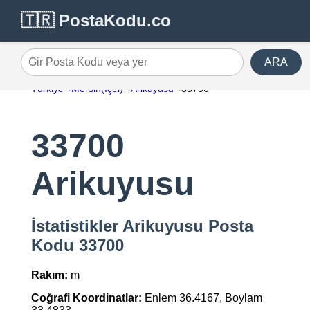
🇹🇷 PostaKodu.co
ARA
Gir Posta Kodu veya yer
Türkiye
Mersin(İçel)
Arikuyusu
33700
33700
Arikuyusu
İstatistikler Arikuyusu Posta
Kodu 33700
Rakım:
m
Coğrafi Koordinatlar:
Enlem 36.4167, Boylam