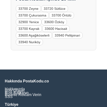
33700 Zeyne
33720 Sütlüce
33700 Çukurasma
33700 Örtülü
32900 Yenice
33600 Özköy
33700 Kayrak
33600 Hacisait
33600 Aşağiköselerli
33940 Pelitpinari
33940 Nuriköy
Hakkında PostaKodu.co
Hakkımızda
Bize Ulaşın
Bize Bağlanın
Bizimle Reklam Verin
SSS
Türkiye