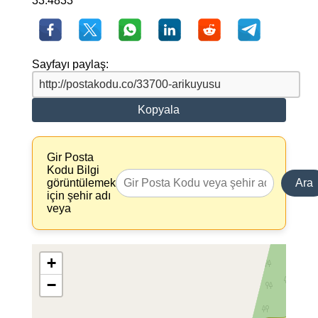
33.4833
Sayfayı paylaş:
Kopyala
Gir Posta
Kodu Bilgi
görüntülemek
Ara
için şehir adı
veya
+
−