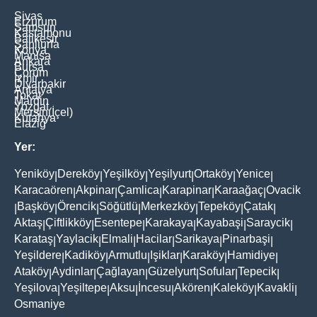
Sivas
Erzurum
Samsun
Kastamonu
Balikesir
Şanliurfa
Konya
Manisa
Ankara
Bursa
Çorum
İzmir
Diyarbakir
Antalya
Tokat
Mardin
Yozgat
Mersin(İçel)
Kütahya
Elaziğ
Yer:
Yeniköy
Dereköy
Yeşilköy
Yeşilyurt
Ortaköy
Yenice
|
|
|
|
|
|
Karacaören
Akpinar
Çamlica
Karapinar
Karaağaç
Ovacik
|
|
|
|
|
Başköy
Örencik
Söğütlü
Merkezköy
Tepeköy
Çatak
|
|
|
|
|
|
|
Aktaş
Çiftlikköy
Esentepe
Karakaya
Kayabaşi
Saraycik
|
|
|
|
|
|
Karataş
Yaylacik
Elmali
Hacilar
Sarikaya
Pinarbaşi
|
|
|
|
|
|
Yeşildere
Kadiköy
Armutlu
Işiklar
Karaköy
Hamidiye
|
|
|
|
|
|
Ataköy
Aydinlar
Çağlayan
Güzelyurt
Sofular
Tepecik
|
|
|
|
|
|
Yeşilova
Yeşiltepe
Aksu
İncesu
Akören
Kaleköy
Kavakli
|
|
|
|
|
|
|
Osmaniye