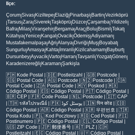
Ilçe:
Çorum
Sivas
Kiziltepe
Elaziğ
Pinarbaşi
Bartin
Vezirköprü
|
|
|
|
|
|
Tarsus
Zara
Siverek
Taşköprü
Düzce
Çarşamba
Yildizeli
|
|
|
|
|
|
|
|
Bafra
Milas
Viranşehir
Bergama
Araç
Bolu
Bismil
Tokat
|
|
|
|
|
|
|
|
Kütahya
Yenice
Kangal
Ovacik
Ödemiş
Adiyaman
|
|
|
|
|
|
Mustafakemalpaşa
Ağri
Alanya
Divriği
Muş
Boyabat
|
|
|
|
|
|
Sungurlu
Amasya
Kahta
İmranli
Kizilcahamam
Bayburt
|
|
|
|
|
|
Dursunbey
Ayvacik
Varto
Harran
Tavşanli
Yozgat
Gönen
|
|
|
|
|
|
|
Karadenizereğli
Karaman
Şarkişla
|
|
🇵🇭
Kode Postal
| 🇩🇪
Postleitzahl
| 🇬🇧
Postcode
|
🇸🇬
Postal Code
| 🇦🇺
Postcode
| 🇳🇿
Postcode
| 🇨🇦
Postal Code
| 🇿🇦
Postal Code
| 🇲🇾
Poskod
| 🇲🇽
Código Postal
| 🇪🇸
Código Postal
| 🇵🇹
Código Postal
|
🇧🇷
CEP
| 🇫🇷
Code Postal
| 🇳🇱
Postcode
| 🇮🇹
CAP
| 🇹🇭
รหัสไปรษณีย์
| 🇵🇰
پوسٹل کوڈ
| 🇮🇳
पिन कोड
| 🇨🇴
Código Postal
| 🇦🇷
Código Postal
| 🇰🇷
우편번호
| 🇹🇷
Posta Kodu
| 🇵🇱
Kod Pocztowy
| 🇷🇴
Cod Poștal
| 🇫🇮
Postinumero
| 🇵🇪
Código Postal
| 🇨🇱
Código Postal
|
🇺🇸
ZIP Code
| 🇯🇵
郵便番号
| 🇦🇹
PLZ
| 🇨🇭
Postleitzahl
| 🇪🇨
Código Postal
| 🇺🇾
Código Postal
|