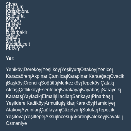
Sivas
Erzurum
Samsun
Kastamonu
Balikesir
Şanliurfa
Konya
Manisa
Ankara
Bursa
Çorum
İzmir
Diyarbakir
Antalya
Tokat
Mardin
Yozgat
Mersin(İçel)
Kütahya
Elaziğ
Yer:
Yeniköy
Dereköy
Yeşilköy
Yeşilyurt
Ortaköy
Yenice
|
|
|
|
|
|
Karacaören
Akpinar
Çamlica
Karapinar
Karaağaç
Ovacik
|
|
|
|
|
Başköy
Örencik
Söğütlü
Merkezköy
Tepeköy
Çatak
|
|
|
|
|
|
|
Aktaş
Çiftlikköy
Esentepe
Karakaya
Kayabaşi
Saraycik
|
|
|
|
|
|
Karataş
Yaylacik
Elmali
Hacilar
Sarikaya
Pinarbaşi
|
|
|
|
|
|
Yeşildere
Kadiköy
Armutlu
Işiklar
Karaköy
Hamidiye
|
|
|
|
|
|
Ataköy
Aydinlar
Çağlayan
Güzelyurt
Sofular
Tepecik
|
|
|
|
|
|
Yeşilova
Yeşiltepe
Aksu
İncesu
Akören
Kaleköy
Kavakli
|
|
|
|
|
|
|
Osmaniye