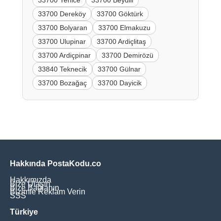
33700 Yenice
33700 Beydili
33700 Dereköy
33700 Göktürk
33700 Bolyaran
33700 Elmakuzu
33700 Ulupinar
33700 Ardiçlitaş
33700 Ardiçpinar
33700 Demirözü
33840 Teknecik
33700 Gülnar
33700 Bozağaç
33700 Dayicik
Hakkında PostaKodu.co
Hakkımızda
Bize Ulaşın
Bize Bağlanın
Bizimle Reklam Verin
SSS
Türkiye