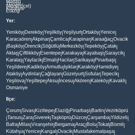
Mardin
Yozgat
Mersin(İçel)
Kütahya
Elaziğ
Yer:
Yeniköy
Dereköy
Yeşilköy
Yeşilyurt
Ortaköy
Yenice
|
|
|
|
|
|
Karacaören
Akpinar
Çamlica
Karapinar
Karaağaç
Ovacik
|
|
|
|
|
Başköy
Örencik
Söğütlü
Merkezköy
Tepeköy
Çatak
|
|
|
|
|
|
|
Aktaş
Çiftlikköy
Esentepe
Karakaya
Kayabaşi
Saraycik
|
|
|
|
|
|
Karataş
Yaylacik
Elmali
Hacilar
Sarikaya
Pinarbaşi
|
|
|
|
|
|
Yeşildere
Kadiköy
Armutlu
Işiklar
Karaköy
Hamidiye
|
|
|
|
|
|
Ataköy
Aydinlar
Çağlayan
Güzelyurt
Sofular
Tepecik
|
|
|
|
|
|
Yeşilova
Yeşiltepe
Aksu
İncesu
Akören
Kaleköy
Kavakli
|
|
|
|
|
|
|
Osmaniye
Ilçe:
Çorum
Sivas
Kiziltepe
Elaziğ
Pinarbaşi
Bartin
Vezirköprü
|
|
|
|
|
|
Tarsus
Zara
Siverek
Taşköprü
Düzce
Çarşamba
Yildizeli
|
|
|
|
|
|
|
|
Bafra
Milas
Viranşehir
Bergama
Araç
Bolu
Tokat
Bismil
|
|
|
|
|
|
|
|
Kütahya
Yenice
Kangal
Ovacik
Mustafakemalpaşa
|
|
|
|
|