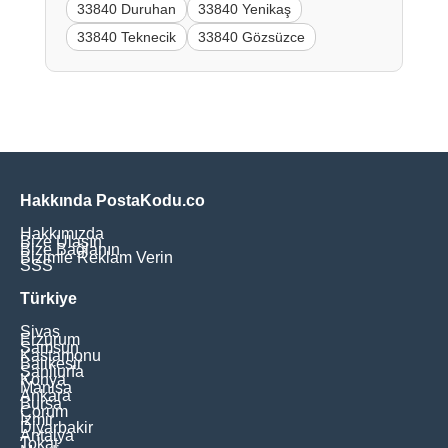
33840 Duruhan
33840 Yenikaş
33840 Teknecik
33840 Gözsüzce
Hakkında PostaKodu.co
Hakkımızda
Bize Ulaşın
Bize Bağlanın
Bizimle Reklam Verin
SSS
Türkiye
Sivas
Erzurum
Samsun
Kastamonu
Balikesir
Şanliurfa
Konya
Manisa
Ankara
Bursa
Çorum
İzmir
Diyarbakir
Antalya
Tokat