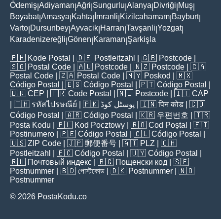
Ödemiş
Adiyaman
Ağri
Sungurlu
Alanya
Divriği
Muş
|
|
|
|
|
|
|
Boyabat
Amasya
Kahta
İmranli
Kizilcahamam
Bayburt
|
|
|
|
|
|
Varto
Dursunbey
Ayvacik
Harran
Tavşanli
Yozgat
|
|
|
|
|
|
Karadenizereğli
Gönen
Karaman
Şarkişla
|
|
|
🇵🇭
Kode Postal
| 🇩🇪
Postleitzahl
| 🇬🇧
Postcode
|
🇸🇬
Postal Code
| 🇦🇺
Postcode
| 🇳🇿
Postcode
| 🇨🇦
Postal Code
| 🇿🇦
Postal Code
| 🇲🇾
Poskod
| 🇲🇽
Código Postal
| 🇪🇸
Código Postal
| 🇵🇹
Código Postal
|
🇧🇷
CEP
| 🇫🇷
Code Postal
| 🇳🇱
Postcode
| 🇮🇹
CAP
| 🇹🇭
รหัสไปรษณีย์
| 🇵🇰
پوسٹل کوڈ
| 🇮🇳
पिन कोड
| 🇨🇴
Código Postal
| 🇦🇷
Código Postal
| 🇰🇷
우편번호
| 🇹🇷
Posta Kodu
| 🇵🇱
Kod Pocztowy
| 🇷🇴
Cod Poștal
| 🇫🇮
Postinumero
| 🇵🇪
Código Postal
| 🇨🇱
Código Postal
|
🇺🇸
ZIP Code
| 🇯🇵
郵便番号
| 🇦🇹
PLZ
| 🇨🇭
Postleitzahl
| 🇪🇨
Código Postal
| 🇺🇾
Código Postal
|
🇷🇺
Почтовый индекс
| 🇧🇬
Пощенски код
| 🇸🇪
Postnummer
| 🇧🇩
পোস্টকোড
| 🇩🇰
Postnummer
| 🇳🇴
Postnummer
© 2026 PostaKodu.co