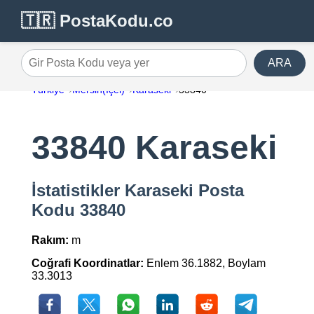
🇹🇷 PostaKodu.co
ARA
Gir Posta Kodu veya yer
Türkiye
Mersin(İçel)
Karaseki
33840
33840 Karaseki
İstatistikler Karaseki Posta
Kodu 33840
Rakım:
m
Coğrafi Koordinatlar:
Enlem 36.1882, Boylam
33.3013