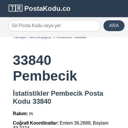
🇹🇷 PostaKodu.co
ARA
Gir Posta Kodu veya yer
Türkiye
Mersin(İçel)
Pembecik
33840
33840
Pembecik
İstatistikler Pembecik Posta
Kodu 33840
Rakım:
m
Coğrafi Koordinatlar:
Enlem 36.2688, Boylam