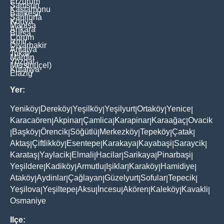
Erzurum
Samsun
Kastamonu
Balikesir
Şanliurfa
Konya
Manisa
Ankara
Bursa
Çorum
İzmir
Diyarbakir
Antalya
Tokat
Mardin
Yozgat
Mersin(İçel)
Kütahya
Elaziğ
Yer:
Yeniköy
Dereköy
Yeşilköy
Yeşilyurt
Ortaköy
Yenice
|
|
|
|
|
|
Karacaören
Akpinar
Çamlica
Karapinar
Karaağaç
Ovacik
|
|
|
|
|
Başköy
Örencik
Söğütlü
Merkezköy
Tepeköy
Çatak
|
|
|
|
|
|
|
Aktaş
Çiftlikköy
Esentepe
Karakaya
Kayabaşi
Saraycik
|
|
|
|
|
|
Karataş
Yaylacik
Elmali
Hacilar
Sarikaya
Pinarbaşi
|
|
|
|
|
|
Yeşildere
Kadiköy
Armutlu
Işiklar
Karaköy
Hamidiye
|
|
|
|
|
|
Ataköy
Aydinlar
Çağlayan
Güzelyurt
Sofular
Tepecik
|
|
|
|
|
|
Yeşilova
Yeşiltepe
Aksu
İncesu
Akören
Kaleköy
Kavakli
|
|
|
|
|
|
|
Osmaniye
Ilçe: