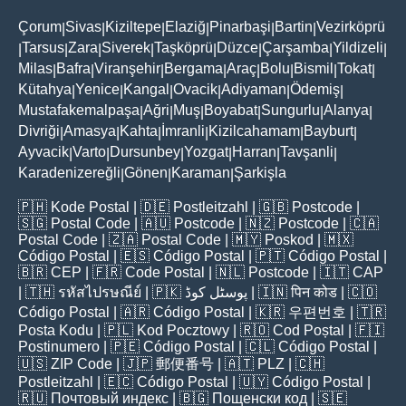
Çorum
Sivas
Kiziltepe
Elaziğ
Pinarbaşi
Bartin
Vezirköprü
|
|
|
|
|
|
Tarsus
Zara
Siverek
Taşköprü
Düzce
Çarşamba
Yildizeli
|
|
|
|
|
|
|
|
Milas
Bafra
Viranşehir
Bergama
Araç
Bolu
Bismil
Tokat
|
|
|
|
|
|
|
|
Kütahya
Yenice
Kangal
Ovacik
Adiyaman
Ödemiş
|
|
|
|
|
|
Mustafakemalpaşa
Ağri
Muş
Boyabat
Sungurlu
Alanya
|
|
|
|
|
|
Divriği
Amasya
Kahta
İmranli
Kizilcahamam
Bayburt
|
|
|
|
|
|
Ayvacik
Varto
Dursunbey
Yozgat
Harran
Tavşanli
|
|
|
|
|
|
Karadenizereğli
Gönen
Karaman
Şarkişla
|
|
|
🇵🇭
Kode Postal
| 🇩🇪
Postleitzahl
| 🇬🇧
Postcode
|
🇸🇬
Postal Code
| 🇦🇺
Postcode
| 🇳🇿
Postcode
| 🇨🇦
Postal Code
| 🇿🇦
Postal Code
| 🇲🇾
Poskod
| 🇲🇽
Código Postal
| 🇪🇸
Código Postal
| 🇵🇹
Código Postal
|
🇧🇷
CEP
| 🇫🇷
Code Postal
| 🇳🇱
Postcode
| 🇮🇹
CAP
| 🇹🇭
รหัสไปรษณีย์
| 🇵🇰
پوسٹل کوڈ
| 🇮🇳
पिन कोड
| 🇨🇴
Código Postal
| 🇦🇷
Código Postal
| 🇰🇷
우편번호
| 🇹🇷
Posta Kodu
| 🇵🇱
Kod Pocztowy
| 🇷🇴
Cod Poștal
| 🇫🇮
Postinumero
| 🇵🇪
Código Postal
| 🇨🇱
Código Postal
|
🇺🇸
ZIP Code
| 🇯🇵
郵便番号
| 🇦🇹
PLZ
| 🇨🇭
Postleitzahl
| 🇪🇨
Código Postal
| 🇺🇾
Código Postal
|
🇷🇺
Почтовый индекс
| 🇧🇬
Пощенски код
| 🇸🇪