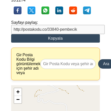
33.2274
Sayfayı paylaş:
Kopyala
Gir Posta
Kodu Bilgi
görüntülemek
Ara
için şehir adı
veya
+
−