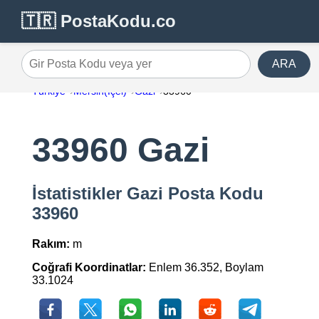
🇹🇷 PostaKodu.co
ARA
Gir Posta Kodu veya yer
Türkiye
Mersin(İçel)
Gazi
33960
33960 Gazi
İstatistikler Gazi Posta Kodu
33960
Rakım:
m
Coğrafi Koordinatlar:
Enlem 36.352, Boylam
33.1024