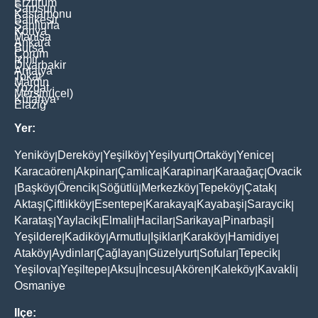
Erzurum
Samsun
Kastamonu
Balikesir
Şanliurfa
Konya
Manisa
Ankara
Bursa
Çorum
İzmir
Diyarbakir
Antalya
Tokat
Mardin
Yozgat
Mersin(İçel)
Kütahya
Elaziğ
Yer:
Yeniköy
Dereköy
Yeşilköy
Yeşilyurt
Ortaköy
Yenice
|
|
|
|
|
|
Karacaören
Akpinar
Çamlica
Karapinar
Karaağaç
Ovacik
|
|
|
|
|
Başköy
Örencik
Söğütlü
Merkezköy
Tepeköy
Çatak
|
|
|
|
|
|
|
Aktaş
Çiftlikköy
Esentepe
Karakaya
Kayabaşi
Saraycik
|
|
|
|
|
|
Karataş
Yaylacik
Elmali
Hacilar
Sarikaya
Pinarbaşi
|
|
|
|
|
|
Yeşildere
Kadiköy
Armutlu
Işiklar
Karaköy
Hamidiye
|
|
|
|
|
|
Ataköy
Aydinlar
Çağlayan
Güzelyurt
Sofular
Tepecik
|
|
|
|
|
|
Yeşilova
Yeşiltepe
Aksu
İncesu
Akören
Kaleköy
Kavakli
|
|
|
|
|
|
|
Osmaniye
Ilçe: