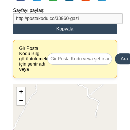
Sayfayı paylaş:
Kopyala
Gir Posta
Kodu Bilgi
görüntülemek
Ara
için şehir adı
veya
+
−