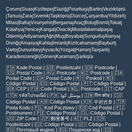
Çorum
Sivas
Kiziltepe
Elaziğ
Pinarbaşi
Bartin
Vezirköprü
|
|
|
|
|
|
Tarsus
Zara
Siverek
Taşköprü
Düzce
Çarşamba
Yildizeli
|
|
|
|
|
|
|
|
Milas
Bafra
Viranşehir
Bergama
Araç
Bolu
Bismil
Tokat
|
|
|
|
|
|
|
|
Kütahya
Yenice
Kangal
Ovacik
Mustafakemalpaşa
|
|
|
|
|
Ödemiş
Adiyaman
Ağri
Muş
Boyabat
Sungurlu
Alanya
|
|
|
|
|
|
|
Divriği
Amasya
Kahta
İmranli
Kizilcahamam
Bayburt
|
|
|
|
|
|
Varto
Dursunbey
Ayvacik
Yozgat
Harran
Tavşanli
|
|
|
|
|
|
Karadenizereğli
Gönen
Karaman
Şarkişla
|
|
|
🇵🇭
Kode Postal
| 🇩🇪
Postleitzahl
| 🇬🇧
Postcode
|
🇸🇬
Postal Code
| 🇦🇺
Postcode
| 🇳🇿
Postcode
| 🇨🇦
Postal Code
| 🇿🇦
Postal Code
| 🇲🇾
Poskod
| 🇲🇽
Código Postal
| 🇪🇸
Código Postal
| 🇵🇹
Código Postal
|
🇧🇷
CEP
| 🇫🇷
Code Postal
| 🇳🇱
Postcode
| 🇮🇹
CAP
| 🇹🇭
รหัสไปรษณีย์
| 🇵🇰
پوسٹل کوڈ
| 🇮🇳
पिन कोड
| 🇨🇴
Código Postal
| 🇦🇷
Código Postal
| 🇰🇷
우편번호
| 🇹🇷
Posta Kodu
| 🇵🇱
Kod Pocztowy
| 🇷🇴
Cod Poștal
| 🇫🇮
Postinumero
| 🇵🇪
Código Postal
| 🇨🇱
Código Postal
|
🇺🇸
ZIP Code
| 🇯🇵
郵便番号
| 🇦🇹
PLZ
| 🇨🇭
Postleitzahl
| 🇪🇨
Código Postal
| 🇺🇾
Código Postal
|
🇷🇺
Почтовый индекс
| 🇧🇬
Пощенски код
| 🇸🇪