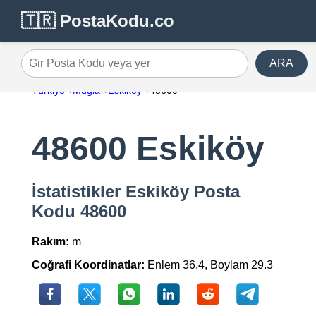
🇹🇷 PostaKodu.co
ARA
Gir Posta Kodu veya yer
Türkiye
Muğla
Eskiköy
48600
48600 Eskiköy
İstatistikler Eskiköy Posta
Kodu 48600
Rakım:
m
Coğrafi Koordinatlar:
Enlem 36.4, Boylam 29.3