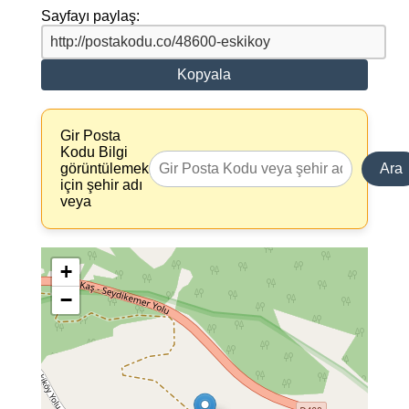
Sayfayı paylaş:
Kopyala
Gir Posta
Kodu Bilgi
görüntülemek
Ara
için şehir adı
veya
+
−