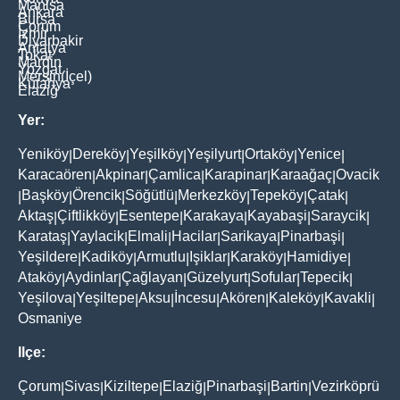
Manisa
Ankara
Bursa
Çorum
İzmir
Diyarbakir
Antalya
Tokat
Mardin
Yozgat
Mersin(İçel)
Kütahya
Elaziğ
Yer:
Yeniköy
Dereköy
Yeşilköy
Yeşilyurt
Ortaköy
Yenice
|
|
|
|
|
|
Karacaören
Akpinar
Çamlica
Karapinar
Karaağaç
Ovacik
|
|
|
|
|
Başköy
Örencik
Söğütlü
Merkezköy
Tepeköy
Çatak
|
|
|
|
|
|
|
Aktaş
Çiftlikköy
Esentepe
Karakaya
Kayabaşi
Saraycik
|
|
|
|
|
|
Karataş
Yaylacik
Elmali
Hacilar
Sarikaya
Pinarbaşi
|
|
|
|
|
|
Yeşildere
Kadiköy
Armutlu
Işiklar
Karaköy
Hamidiye
|
|
|
|
|
|
Ataköy
Aydinlar
Çağlayan
Güzelyurt
Sofular
Tepecik
|
|
|
|
|
|
Yeşilova
Yeşiltepe
Aksu
İncesu
Akören
Kaleköy
Kavakli
|
|
|
|
|
|
|
Osmaniye
Ilçe:
Çorum
Sivas
Kiziltepe
Elaziğ
Pinarbaşi
Bartin
Vezirköprü
|
|
|
|
|
|