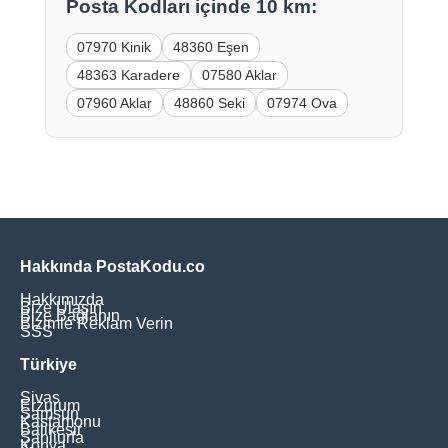
Posta Kodları içinde 10 km:
07970 Kinik
48360 Eşen
48363 Karadere
07580 Aklar
07960 Aklar
48860 Seki
07974 Ova
Hakkında PostaKodu.co
Hakkımızda
Bize Ulaşın
Bize Bağlanın
Bizimle Reklam Verin
SSS
Türkiye
Sivas
Erzurum
Samsun
Kastamonu
Balikesir
Şanliurfa
Konya