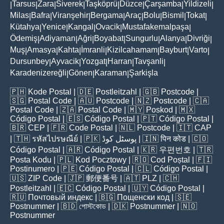
Tarsus
Zara
Siverek
Taşköprü
Düzce
Çarşamba
Yildizeli
|
|
|
|
|
|
|
|
Milas
Bafra
Viranşehir
Bergama
Araç
Bolu
Bismil
Tokat
|
|
|
|
|
|
|
|
Kütahya
Yenice
Kangal
Ovacik
Mustafakemalpaşa
|
|
|
|
|
Ödemiş
Adiyaman
Ağri
Boyabat
Sungurlu
Alanya
Divriği
|
|
|
|
|
|
|
Muş
Amasya
Kahta
İmranli
Kizilcahamam
Bayburt
Varto
|
|
|
|
|
|
|
Dursunbey
Ayvacik
Yozgat
Harran
Tavşanli
|
|
|
|
|
Karadenizereğli
Gönen
Karaman
Şarkişla
|
|
|
🇵🇭
Kode Postal
| 🇩🇪
Postleitzahl
| 🇬🇧
Postcode
|
🇸🇬
Postal Code
| 🇦🇺
Postcode
| 🇳🇿
Postcode
| 🇨🇦
Postal Code
| 🇿🇦
Postal Code
| 🇲🇾
Poskod
| 🇲🇽
Código Postal
| 🇪🇸
Código Postal
| 🇵🇹
Código Postal
|
🇧🇷
CEP
| 🇫🇷
Code Postal
| 🇳🇱
Postcode
| 🇮🇹
CAP
| 🇹🇭
รหัสไปรษณีย์
| 🇵🇰
پوسٹل کوڈ
| 🇮🇳
पिन कोड
| 🇨🇴
Código Postal
| 🇦🇷
Código Postal
| 🇰🇷
우편번호
| 🇹🇷
Posta Kodu
| 🇵🇱
Kod Pocztowy
| 🇷🇴
Cod Poștal
| 🇫🇮
Postinumero
| 🇵🇪
Código Postal
| 🇨🇱
Código Postal
|
🇺🇸
ZIP Code
| 🇯🇵
郵便番号
| 🇦🇹
PLZ
| 🇨🇭
Postleitzahl
| 🇪🇨
Código Postal
| 🇺🇾
Código Postal
|
🇷🇺
Почтовый индекс
| 🇧🇬
Пощенски код
| 🇸🇪
Postnummer
| 🇧🇩
পোস্টকোড
| 🇩🇰
Postnummer
| 🇳🇴
Postnummer