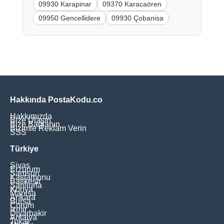
09930 Karapinar
09370 Karacaören
09950 Gencellidere
09930 Çobanisa
Hakkında PostaKodu.co
Hakkımızda
Bize Ulaşın
Bize Bağlanın
Bizimle Reklam Verin
SSS
Türkiye
Sivas
Erzurum
Samsun
Kastamonu
Balikesir
Şanliurfa
Konya
Manisa
Ankara
Bursa
Çorum
İzmir
Diyarbakir
Antalya
Tokat