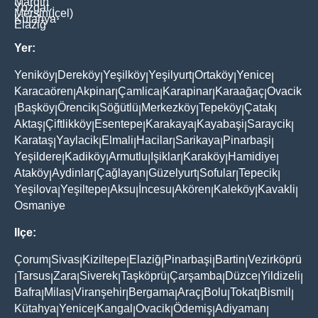
Mardin
Yozgat
Mersin(İçel)
Kütahya
Elaziğ
Yer:
Yeniköy
Dereköy
Yeşilköy
Yeşilyurt
Ortaköy
Yenice
|
|
|
|
|
|
Karacaören
Akpinar
Çamlica
Karapinar
Karaağaç
Ovacik
|
|
|
|
|
Başköy
Örencik
Söğütlü
Merkezköy
Tepeköy
Çatak
|
|
|
|
|
|
|
Aktaş
Çiftlikköy
Esentepe
Karakaya
Kayabaşi
Saraycik
|
|
|
|
|
|
Karataş
Yaylacik
Elmali
Hacilar
Sarikaya
Pinarbaşi
|
|
|
|
|
|
Yeşildere
Kadiköy
Armutlu
Işiklar
Karaköy
Hamidiye
|
|
|
|
|
|
Ataköy
Aydinlar
Çağlayan
Güzelyurt
Sofular
Tepecik
|
|
|
|
|
|
Yeşilova
Yeşiltepe
Aksu
İncesu
Akören
Kaleköy
Kavakli
|
|
|
|
|
|
|
Osmaniye
Ilçe:
Çorum
Sivas
Kiziltepe
Elaziğ
Pinarbaşi
Bartin
Vezirköprü
|
|
|
|
|
|
Tarsus
Zara
Siverek
Taşköprü
Çarşamba
Düzce
Yildizeli
|
|
|
|
|
|
|
|
Bafra
Milas
Viranşehir
Bergama
Araç
Bolu
Tokat
Bismil
|
|
|
|
|
|
|
|
Kütahya
Yenice
Kangal
Ovacik
Ödemiş
Adiyaman
|
|
|
|
|
|