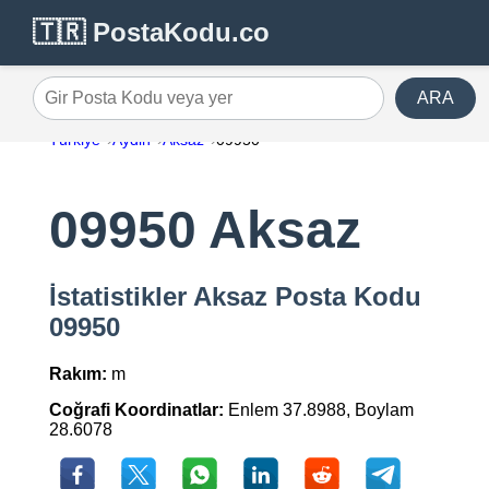
🇹🇷 PostaKodu.co
ARA
Gir Posta Kodu veya yer
Türkiye
Aydin
Aksaz
09950
09950 Aksaz
İstatistikler Aksaz Posta Kodu
09950
Rakım:
m
Coğrafi Koordinatlar:
Enlem 37.8988, Boylam
28.6078