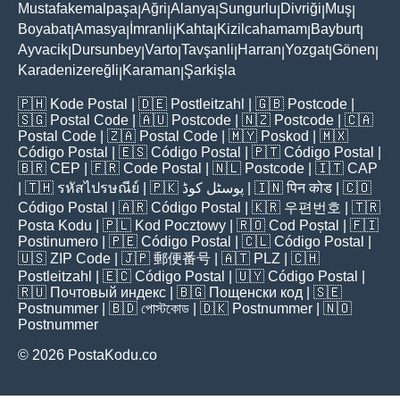
Mustafakemalpaşa
Ağri
Alanya
Sungurlu
Divriği
Muş
|
|
|
|
|
|
Boyabat
Amasya
İmranli
Kahta
Kizilcahamam
Bayburt
|
|
|
|
|
|
Ayvacik
Dursunbey
Varto
Tavşanli
Harran
Yozgat
Gönen
|
|
|
|
|
|
|
Karadenizereğli
Karaman
Şarkişla
|
|
🇵🇭
Kode Postal
| 🇩🇪
Postleitzahl
| 🇬🇧
Postcode
|
🇸🇬
Postal Code
| 🇦🇺
Postcode
| 🇳🇿
Postcode
| 🇨🇦
Postal Code
| 🇿🇦
Postal Code
| 🇲🇾
Poskod
| 🇲🇽
Código Postal
| 🇪🇸
Código Postal
| 🇵🇹
Código Postal
|
🇧🇷
CEP
| 🇫🇷
Code Postal
| 🇳🇱
Postcode
| 🇮🇹
CAP
| 🇹🇭
รหัสไปรษณีย์
| 🇵🇰
پوسٹل کوڈ
| 🇮🇳
पिन कोड
| 🇨🇴
Código Postal
| 🇦🇷
Código Postal
| 🇰🇷
우편번호
| 🇹🇷
Posta Kodu
| 🇵🇱
Kod Pocztowy
| 🇷🇴
Cod Poștal
| 🇫🇮
Postinumero
| 🇵🇪
Código Postal
| 🇨🇱
Código Postal
|
🇺🇸
ZIP Code
| 🇯🇵
郵便番号
| 🇦🇹
PLZ
| 🇨🇭
Postleitzahl
| 🇪🇨
Código Postal
| 🇺🇾
Código Postal
|
🇷🇺
Почтовый индекс
| 🇧🇬
Пощенски код
| 🇸🇪
Postnummer
| 🇧🇩
পোস্টকোড
| 🇩🇰
Postnummer
| 🇳🇴
Postnummer
© 2026 PostaKodu.co