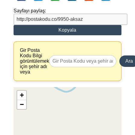
Sayfayı paylaş:
Kopyala
Gir Posta
Kodu Bilgi
görüntülemek
Ara
için şehir adı
veya
+
−