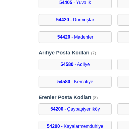
54405
- Yuvalik
54420
- Durmuşlar
54420
- Madenler
Arifiye Posta Kodları
(7)
54580
- Adliye
54580
- Kemaliye
Erenler Posta Kodları
(8)
54200
- Çaybaşiyeniköy
54200
- Kayalarmemduhiye