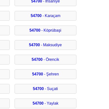
54700
- İhsaniye
54700
- Karaçam
54700
- Köprübaşi
54700
- Maksudiye
54700
- Örencik
54700
- Şehren
54700
- Suçati
54700
- Yaylak