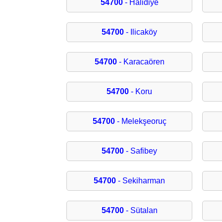
54700
- Halidiye
54700
- Ilicaköy
54700
- Karacaören
54700
- Koru
54700
- Melekşeoruç
54700
- Safibey
54700
- Sekiharman
54700
- Sütalan