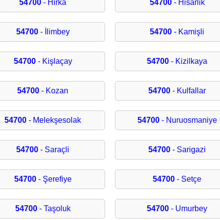
54700
- Hirka
54700
- Hisarlik
54700
- İlimbey
54700
- Kamişli
54700
- Kişlaçay
54700
- Kizilkaya
54700
- Kozan
54700
- Kulfallar
54700
- Melekşesolak
54700
- Nuruosmaniye
54700
- Saraçli
54700
- Sarigazi
54700
- Şerefiye
54700
- Setçe
54700
- Taşoluk
54700
- Umurbey