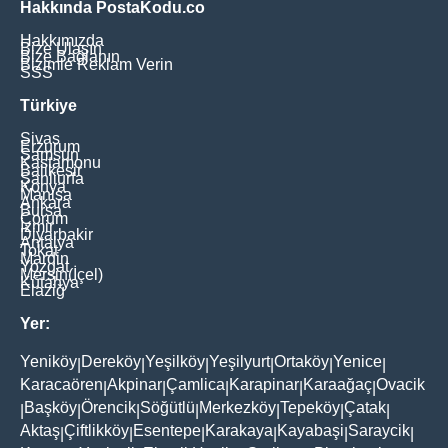
Hakkında PostaKodu.co
Hakkımızda
Bize Ulaşın
Bize Bağlanın
Bizimle Reklam Verin
SSS
Türkiye
Sivas
Erzurum
Samsun
Kastamonu
Balikesir
Şanliurfa
Konya
Manisa
Ankara
Bursa
Çorum
İzmir
Diyarbakir
Antalya
Tokat
Mardin
Yozgat
Mersin(İçel)
Kütahya
Elaziğ
Yer:
Yeniköy
Dereköy
Yeşilköy
Yeşilyurt
Ortaköy
Yenice
|
|
|
|
|
|
Karacaören
Akpinar
Çamlica
Karapinar
Karaağaç
Ovacik
|
|
|
|
|
Başköy
Örencik
Söğütlü
Merkezköy
Tepeköy
Çatak
|
|
|
|
|
|
|
Aktaş
Çiftlikköy
Esentepe
Karakaya
Kayabaşi
Saraycik
|
|
|
|
|
|