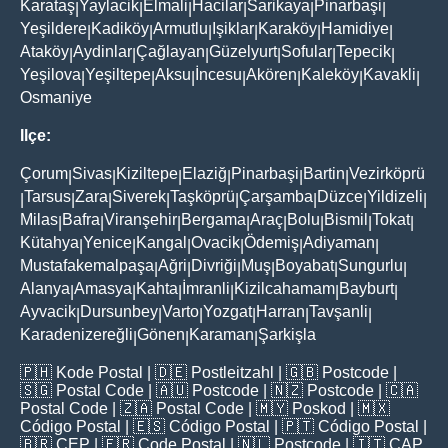
Karataş
Yaylacik
Elmali
Hacilar
Sarikaya
Pinarbaşi
|
|
|
|
|
|
Yeşildere
Kadiköy
Armutlu
Işiklar
Karaköy
Hamidiye
|
|
|
|
|
|
Ataköy
Aydinlar
Çağlayan
Güzelyurt
Sofular
Tepecik
|
|
|
|
|
|
Yeşilova
Yeşiltepe
Aksu
İncesu
Akören
Kaleköy
Kavakli
|
|
|
|
|
|
|
Osmaniye
Ilçe:
Çorum
Sivas
Kiziltepe
Elaziğ
Pinarbaşi
Bartin
Vezirköprü
|
|
|
|
|
|
Tarsus
Zara
Siverek
Taşköprü
Çarşamba
Düzce
Yildizeli
|
|
|
|
|
|
|
|
Milas
Bafra
Viranşehir
Bergama
Araç
Bolu
Bismil
Tokat
|
|
|
|
|
|
|
|
Kütahya
Yenice
Kangal
Ovacik
Ödemiş
Adiyaman
|
|
|
|
|
|
Mustafakemalpaşa
Ağri
Divriği
Muş
Boyabat
Sungurlu
|
|
|
|
|
|
Alanya
Amasya
Kahta
İmranli
Kizilcahamam
Bayburt
|
|
|
|
|
|
Ayvacik
Dursunbey
Varto
Yozgat
Harran
Tavşanli
|
|
|
|
|
|
Karadenizereğli
Gönen
Karaman
Şarkişla
|
|
|
🇵🇭
Kode Postal
| 🇩🇪
Postleitzahl
| 🇬🇧
Postcode
|
🇸🇬
Postal Code
| 🇦🇺
Postcode
| 🇳🇿
Postcode
| 🇨🇦
Postal Code
| 🇿🇦
Postal Code
| 🇲🇾
Poskod
| 🇲🇽
Código Postal
| 🇪🇸
Código Postal
| 🇵🇹
Código Postal
|
🇧🇷
CEP
| 🇫🇷
Code Postal
| 🇳🇱
Postcode
| 🇮🇹
CAP