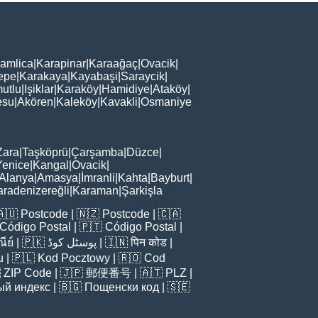
amlica
|
Karapinar
|
Karaağaç
|
Ovacik
|
epe
|
Karakaya
|
Kayabaşi
|
Saraycik
|
utlu
|
Işiklar
|
Karaköy
|
Hamidiye
|
Ataköy
|
esu
|
Akören
|
Kaleköy
|
Kavakli
|
Osmaniye
Zara
|
Taşköprü
|
Çarşamba
|
Düzce
|
Yenice
|
Kangal
|
Ovacik
|
Alanya
|
Amasya
|
İmranli
|
Kahta
|
Bayburt
|
aradenizereğli
|
Karaman
|
Şarkişla
🇦🇺
Postcode
| 🇳🇿
Postcode
| 🇨🇦
Código Postal
| 🇵🇹
Código Postal
|
ีย์
| 🇵🇰
پوسٹل کوڈ
| 🇮🇳
पिन कोड
|
u
| 🇵🇱
Kod Pocztowy
| 🇷🇴
Cod

ZIP Code
| 🇯🇵
郵便番号
| 🇦🇹
PLZ
|
ый индекс
| 🇧🇬
Пощенски код
| 🇸🇪