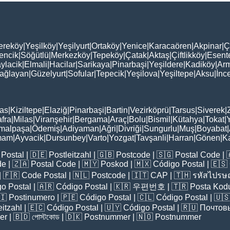
ereköy
|
Yeşilköy
|
Yeşilyurt
|
Ortaköy
|
Yenice
|
Karacaören
|
Akpinar
|
Ç
encik
|
Söğütlü
|
Merkezköy
|
Tepeköy
|
Çatak
|
Aktaş
|
Çiftlikköy
|
Esent
ylacik
|
Elmali
|
Hacilar
|
Sarikaya
|
Pinarbaşi
|
Yeşildere
|
Kadiköy
|
Arm
ağlayan
|
Güzelyurt
|
Sofular
|
Tepecik
|
Yeşilova
|
Yeşiltepe
|
Aksu
|
İnc
as
|
Kiziltepe
|
Elaziğ
|
Pinarbaşi
|
Bartin
|
Vezirköprü
|
Tarsus
|
Siverek
|
fra
|
Milas
|
Viranşehir
|
Bergama
|
Araç
|
Bolu
|
Bismil
|
Kütahya
|
Tokat
|
malpaşa
|
Ödemiş
|
Adiyaman
|
Ağri
|
Divriği
|
Sungurlu
|
Muş
|
Boyabat
|
mam
|
Ayvacik
|
Dursunbey
|
Varto
|
Yozgat
|
Tavşanli
|
Harran
|
Gönen
|
K
Postal
| 🇩🇪
Postleitzahl
| 🇬🇧
Postcode
| 🇸🇬
Postal Code
| 
de
| 🇿🇦
Postal Code
| 🇲🇾
Poskod
| 🇲🇽
Código Postal
| 🇪🇸
| 🇫🇷
Code Postal
| 🇳🇱
Postcode
| 🇮🇹
CAP
| 🇹🇭
รหัสไปรษณ
o Postal
| 🇦🇷
Código Postal
| 🇰🇷
우편번호
| 🇹🇷
Posta Kod
🇮
Postinumero
| 🇵🇪
Código Postal
| 🇨🇱
Código Postal
| 🇺
eitzahl
| 🇪🇨
Código Postal
| 🇺🇾
Código Postal
| 🇷🇺
Почтов
er
| 🇧🇩
পোস্টকোড
| 🇩🇰
Postnummer
| 🇳🇴
Postnummer