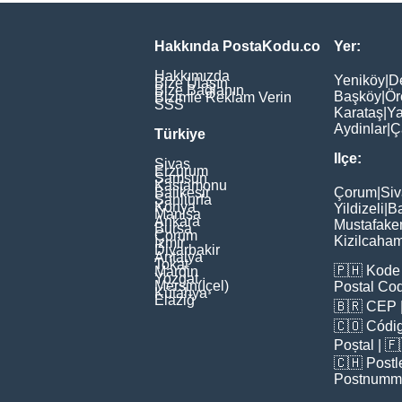
Hakkında PostaKodu.co
Yer:
Hakkımızda
Yeniköy
|
D
Bize Ulaşın
Bize Bağlanın
Başköy
|
Ör
Bizimle Reklam Verin
SSS
Karataş
|
Ya
Aydinlar
|
Ç
Türkiye
Ilçe:
Sivas
Erzurum
Samsun
Kastamonu
Balikesir
Çorum
|
Siv
Şanliurfa
Konya
Yildizeli
|
Ba
Manisa
Ankara
Mustafake
Bursa
Çorum
Kizilcaha
İzmir
Diyarbakir
Antalya
Tokat
🇵🇭
Kode 
Mardin
Yozgat
Mersin(İçel)
Postal Co
Kütahya
Elaziğ
🇧🇷
CEP
🇨🇴
Códig
Poștal
| 
🇨🇭
Postl
Postnumm