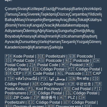
Çorum
Sivas
Kiziltepe
Elaziğ
Pinarbaşi
Bartin
Vezirköprü
|
|
|
|
|
|
Tarsus
Zara
Siverek
Taşköprü
Düzce
Çarşamba
Yildizeli
|
|
|
|
|
|
|
|
Bafra
Milas
Viranşehir
Bergama
Araç
Bolu
Tokat
Kütahya
|
|
|
|
|
|
|
Bismil
Yenice
Kangal
Ovacik
Mustafakemalpaşa
|
|
|
|
|
|
Adiyaman
Ödemiş
Ağri
Alanya
Sungurlu
Divriği
Muş
|
|
|
|
|
|
|
Boyabat
Amasya
Kahta
İmranli
Kizilcahamam
Bayburt
|
|
|
|
|
|
Ayvacik
Dursunbey
Varto
Harran
Tavşanli
Yozgat
Gönen
|
|
|
|
|
|
|
Karadenizereğli
Karaman
Şarkişla
|
|
🇵🇭
Kode Postal
| 🇩🇪
Postleitzahl
| 🇬🇧
Postcode
|
🇸🇬
Postal Code
| 🇦🇺
Postcode
| 🇳🇿
Postcode
| 🇨🇦
Postal Code
| 🇿🇦
Postal Code
| 🇲🇾
Poskod
| 🇲🇽
Código Postal
| 🇪🇸
Código Postal
| 🇵🇹
Código Postal
|
🇧🇷
CEP
| 🇫🇷
Code Postal
| 🇳🇱
Postcode
| 🇮🇹
CAP
| 🇹🇭
รหัสไปรษณีย์
| 🇵🇰
پوسٹل کوڈ
| 🇮🇳
पिन कोड
| 🇨🇴
Código Postal
| 🇦🇷
Código Postal
| 🇰🇷
우편번호
| 🇹🇷
Posta Kodu
| 🇵🇱
Kod Pocztowy
| 🇷🇴
Cod Poștal
| 🇫🇮
Postinumero
| 🇵🇪
Código Postal
| 🇨🇱
Código Postal
|
🇺🇸
ZIP Code
| 🇯🇵
郵便番号
| 🇦🇹
PLZ
| 🇨🇭
Postleitzahl
| 🇪🇨
Código Postal
| 🇺🇾
Código Postal
|
🇷🇺
Почтовый индекс
| 🇧🇬
Пощенски код
| 🇸🇪