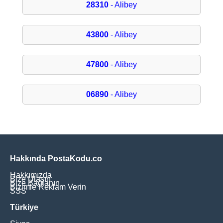
28310
- Alibey
43800
- Alibey
47800
- Alibey
06890
- Alibey
Hakkında PostaKodu.co
Hakkımızda
Bize Ulaşın
Bize Bağlanın
Bizimle Reklam Verin
SSS
Türkiye