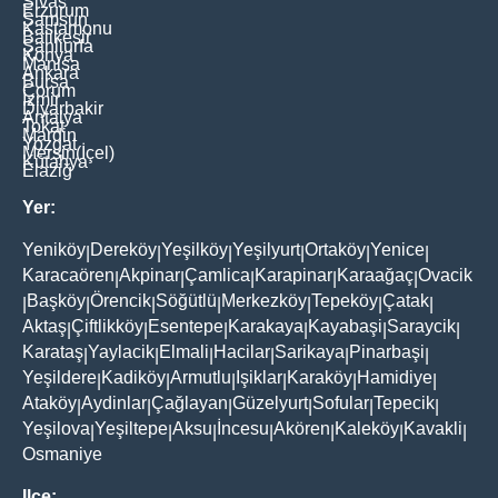
Sivas
Erzurum
Samsun
Kastamonu
Balikesir
Şanliurfa
Konya
Manisa
Ankara
Bursa
Çorum
İzmir
Diyarbakir
Antalya
Tokat
Mardin
Yozgat
Mersin(İçel)
Kütahya
Elaziğ
Yer:
Yeniköy
Dereköy
Yeşilköy
Yeşilyurt
Ortaköy
Yenice
|
|
|
|
|
|
Karacaören
Akpinar
Çamlica
Karapinar
Karaağaç
Ovacik
|
|
|
|
|
Başköy
Örencik
Söğütlü
Merkezköy
Tepeköy
Çatak
|
|
|
|
|
|
|
Aktaş
Çiftlikköy
Esentepe
Karakaya
Kayabaşi
Saraycik
|
|
|
|
|
|
Karataş
Yaylacik
Elmali
Hacilar
Sarikaya
Pinarbaşi
|
|
|
|
|
|
Yeşildere
Kadiköy
Armutlu
Işiklar
Karaköy
Hamidiye
|
|
|
|
|
|
Ataköy
Aydinlar
Çağlayan
Güzelyurt
Sofular
Tepecik
|
|
|
|
|
|
Yeşilova
Yeşiltepe
Aksu
İncesu
Akören
Kaleköy
Kavakli
|
|
|
|
|
|
|
Osmaniye
Ilçe: