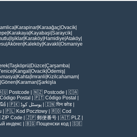
amlica
|
Karapinar
|
Karaağaç
|
Ovacik
|
epe
|
Karakaya
|
Kayabaşi
|
Saraycik
|
utlu
|
Işiklar
|
Karaköy
|
Hamidiye
|
Ataköy
|
esu
|
Akören
|
Kaleköy
|
Kavakli
|
Osmaniye
erek
|
Taşköprü
|
Düzce
|
Çarşamba
|
Yenice
|
Kangal
|
Ovacik
|
Ödemiş
|
Amasya
|
Kahta
|
İmranli
|
Kizilcahamam
|
|
Gönen
|
Karaman
|
Şarkişla
🇦🇺
Postcode
| 🇳🇿
Postcode
| 🇨🇦
Código Postal
| 🇵🇹
Código Postal
|
ีย์
| 🇵🇰
پوسٹل کوڈ
| 🇮🇳
पिन कोड
|
u
| 🇵🇱
Kod Pocztowy
| 🇷🇴
Cod

ZIP Code
| 🇯🇵
郵便番号
| 🇦🇹
PLZ
|
ый индекс
| 🇧🇬
Пощенски код
| 🇸🇪