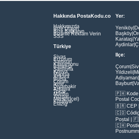
Hakkında PostaKodu.co
Yer:
Hakkımızda
Yeniköy
|
D
Bize Ulaşın
Bize Bağlanın
Başköy
|
Ör
Bizimle Reklam Verin
SSS
Karataş
|
Ya
Aydinlar
|
Ç
Türkiye
Ilçe:
Sivas
Erzurum
Samsun
Kastamonu
Balikesir
Çorum
|
Siv
Şanliurfa
Konya
Yildizeli
|
Mi
Manisa
Ankara
Adiyaman
|
Bursa
Çorum
Bayburt
|
Va
İzmir
Diyarbakir
Antalya
Tokat
🇵🇭
Kode 
Mardin
Yozgat
Mersin(İçel)
Postal Co
Kütahya
Elaziğ
🇧🇷
CEP
🇨🇴
Códig
Poștal
| 
🇨🇭
Postl
Postnumm