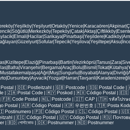
ereköy
|
Yeşilköy
|
Yeşilyurt
|
Ortaköy
|
Yenice
|
Karacaören
|
Akpinar
|
Ç
encik
|
Söğütlü
|
Merkezköy
|
Tepeköy
|
Çatak
|
Aktaş
|
Çiftlikköy
|
Esent
ylacik
|
Elmali
|
Hacilar
|
Sarikaya
|
Pinarbaşi
|
Yeşildere
|
Kadiköy
|
Arm
ağlayan
|
Güzelyurt
|
Sofular
|
Tepecik
|
Yeşilova
|
Yeşiltepe
|
Aksu
|
İnc
as
|
Kiziltepe
|
Elaziğ
|
Pinarbaşi
|
Bartin
|
Vezirköprü
|
Tarsus
|
Zara
|
Siv
las
|
Bafra
|
Viranşehir
|
Bergama
|
Araç
|
Bolu
|
Bismil
|
Tokat
|
Kütahya
|
Mustafakemalpaşa
|
Ağri
|
Muş
|
Sungurlu
|
Boyabat
|
Alanya
|
Divriği
|
rto
|
Dursunbey
|
Ayvacik
|
Yozgat
|
Harran
|
Tavşanli
|
Karadenizereğli
Postal
| 🇩🇪
Postleitzahl
| 🇬🇧
Postcode
| 🇸🇬
Postal Code
| 
de
| 🇿🇦
Postal Code
| 🇲🇾
Poskod
| 🇲🇽
Código Postal
| 🇪🇸
| 🇫🇷
Code Postal
| 🇳🇱
Postcode
| 🇮🇹
CAP
| 🇹🇭
รหัสไปรษณ
o Postal
| 🇦🇷
Código Postal
| 🇰🇷
우편번호
| 🇹🇷
Posta Kod
🇮
Postinumero
| 🇵🇪
Código Postal
| 🇨🇱
Código Postal
| 🇺
eitzahl
| 🇪🇨
Código Postal
| 🇺🇾
Código Postal
| 🇷🇺
Почтов
er
| 🇧🇩
পোস্টকোড
| 🇩🇰
Postnummer
| 🇳🇴
Postnummer