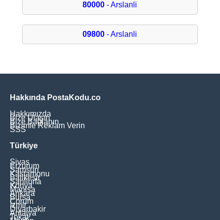
80000
- Arslanli
09800
- Arslanli
Hakkında PostaKodu.co
Hakkımızda
Bize Ulaşın
Bize Bağlanın
Bizimle Reklam Verin
SSS
Türkiye
Sivas
Erzurum
Samsun
Kastamonu
Balikesir
Şanliurfa
Konya
Manisa
Ankara
Bursa
Çorum
İzmir
Diyarbakir
Antalya
Tokat