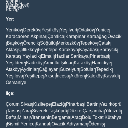
Mardin
Yozgat
Mersin(İçel)
Kütahya
Elaziğ
Yer:
Yeniköy
Dereköy
Yeşilköy
Yeşilyurt
Ortaköy
Yenice
|
|
|
|
|
|
Karacaören
Akpinar
Çamlica
Karapinar
Karaağaç
Ovacik
|
|
|
|
|
Başköy
Örencik
Söğütlü
Merkezköy
Tepeköy
Çatak
|
|
|
|
|
|
|
Aktaş
Çiftlikköy
Esentepe
Karakaya
Kayabaşi
Saraycik
|
|
|
|
|
|
Karataş
Yaylacik
Elmali
Hacilar
Sarikaya
Pinarbaşi
|
|
|
|
|
|
Yeşildere
Kadiköy
Armutlu
Işiklar
Karaköy
Hamidiye
|
|
|
|
|
|
Ataköy
Aydinlar
Çağlayan
Güzelyurt
Sofular
Tepecik
|
|
|
|
|
|
Yeşilova
Yeşiltepe
Aksu
İncesu
Akören
Kaleköy
Kavakli
|
|
|
|
|
|
|
Osmaniye
Ilçe:
Çorum
Sivas
Kiziltepe
Elaziğ
Pinarbaşi
Bartin
Vezirköprü
|
|
|
|
|
|
Tarsus
Zara
Siverek
Taşköprü
Düzce
Çarşamba
Yildizeli
|
|
|
|
|
|
|
|
Bafra
Milas
Viranşehir
Bergama
Araç
Bolu
Tokat
Kütahya
|
|
|
|
|
|
|
Bismil
Yenice
Kangal
Ovacik
Adiyaman
Ödemiş
|
|
|
|
|
|
|