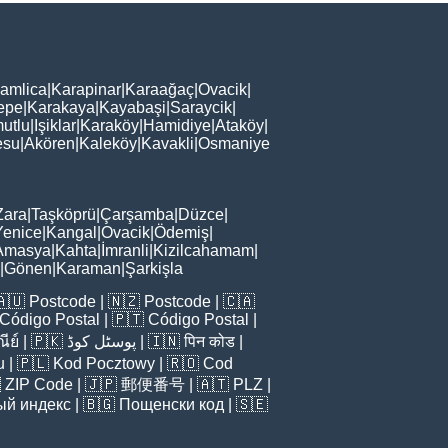
amlica
|
Karapinar
|
Karaağaç
|
Ovacik
|
epe
|
Karakaya
|
Kayabaşi
|
Saraycik
|
utlu
|
Işiklar
|
Karaköy
|
Hamidiye
|
Ataköy
|
esu
|
Akören
|
Kaleköy
|
Kavakli
|
Osmaniye
Zara
|
Taşköprü
|
Çarşamba
|
Düzce
|
Yenice
|
Kangal
|
Ovacik
|
Ödemiş
|
Amasya
|
Kahta
|
İmranli
|
Kizilcahamam
|
|
Gönen
|
Karaman
|
Şarkişla
🇦🇺
Postcode
| 🇳🇿
Postcode
| 🇨🇦
Código Postal
| 🇵🇹
Código Postal
|
ีย์
| 🇵🇰
پوسٹل کوڈ
| 🇮🇳
पिन कोड
|
u
| 🇵🇱
Kod Pocztowy
| 🇷🇴
Cod

ZIP Code
| 🇯🇵
郵便番号
| 🇦🇹
PLZ
|
ый индекс
| 🇧🇬
Пощенски код
| 🇸🇪