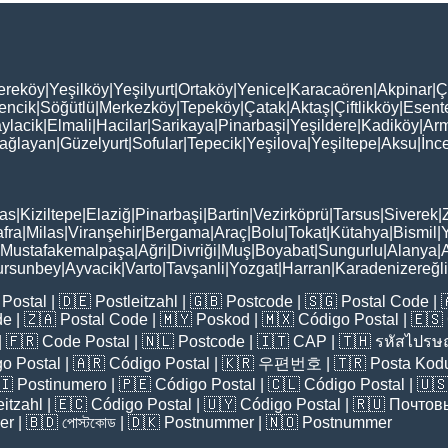
ereköy
|
Yeşilköy
|
Yeşilyurt
|
Ortaköy
|
Yenice
|
Karacaören
|
Akpinar
|
Ç
encik
|
Söğütlü
|
Merkezköy
|
Tepeköy
|
Çatak
|
Aktaş
|
Çiftlikköy
|
Esent
ylacik
|
Elmali
|
Hacilar
|
Sarikaya
|
Pinarbaşi
|
Yeşildere
|
Kadiköy
|
Arm
ağlayan
|
Güzelyurt
|
Sofular
|
Tepecik
|
Yeşilova
|
Yeşiltepe
|
Aksu
|
İnc
as
|
Kiziltepe
|
Elaziğ
|
Pinarbaşi
|
Bartin
|
Vezirköprü
|
Tarsus
|
Siverek
|
fra
|
Milas
|
Viranşehir
|
Bergama
|
Araç
|
Bolu
|
Tokat
|
Kütahya
|
Bismil
|
Mustafakemalpaşa
|
Ağri
|
Divriği
|
Muş
|
Boyabat
|
Sungurlu
|
Alanya
|
ursunbey
|
Ayvacik
|
Varto
|
Tavşanli
|
Yozgat
|
Harran
|
Karadenizereğli
Postal
| 🇩🇪
Postleitzahl
| 🇬🇧
Postcode
| 🇸🇬
Postal Code
| 
de
| 🇿🇦
Postal Code
| 🇲🇾
Poskod
| 🇲🇽
Código Postal
| 🇪🇸
| 🇫🇷
Code Postal
| 🇳🇱
Postcode
| 🇮🇹
CAP
| 🇹🇭
รหัสไปรษณ
o Postal
| 🇦🇷
Código Postal
| 🇰🇷
우편번호
| 🇹🇷
Posta Kod
🇮
Postinumero
| 🇵🇪
Código Postal
| 🇨🇱
Código Postal
| 🇺
eitzahl
| 🇪🇨
Código Postal
| 🇺🇾
Código Postal
| 🇷🇺
Почтов
er
| 🇧🇩
পোস্টকোড
| 🇩🇰
Postnummer
| 🇳🇴
Postnummer