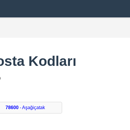
sta Kodları
0
78600
- Aşağiçatak