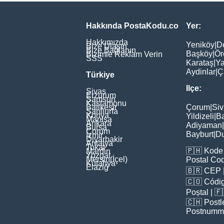
Hakkında PostaKodu.co
Yer:
Hakkımızda
Yeniköy
|
D
Bize Ulaşın
Bize Bağlanın
Başköy
|
Ör
Bizimle Reklam Verin
SSS
Karataş
|
Ya
Aydinlar
|
Ç
Türkiye
Ilçe:
Sivas
Erzurum
Samsun
Kastamonu
Balikesir
Çorum
|
Siv
Şanliurfa
Konya
Yildizeli
|
Ba
Manisa
Ankara
Adiyaman
|
Bursa
Çorum
Bayburt
|
D
İzmir
Diyarbakir
Antalya
Tokat
🇵🇭
Kode 
Mardin
Yozgat
Mersin(İçel)
Postal Co
Kütahya
Elaziğ
🇧🇷
CEP
🇨🇴
Códig
Poștal
| 
🇨🇭
Postl
Postnumm