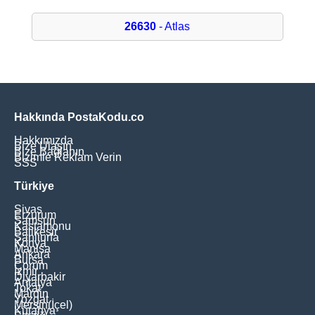
26630
- Atlas
Hakkında PostaKodu.co
Hakkımızda
Bize Ulaşın
Bize Bağlanın
Bizimle Reklam Verin
SSS
Türkiye
Sivas
Erzurum
Samsun
Kastamonu
Balikesir
Şanliurfa
Konya
Manisa
Ankara
Bursa
Çorum
İzmir
Diyarbakir
Antalya
Tokat
Mardin
Yozgat
Mersin(İçel)
Kütahya