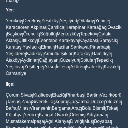
Elaziğ
Yer:
Yeniköy
Dereköy
Yeşilköy
Yeşilyurt
Ortaköy
Yenice
|
|
|
|
|
|
Karacaören
Akpinar
Çamlica
Karapinar
Karaağaç
Ovacik
|
|
|
|
|
Başköy
Örencik
Söğütlü
Merkezköy
Tepeköy
Çatak
|
|
|
|
|
|
|
Aktaş
Çiftlikköy
Esentepe
Karakaya
Kayabaşi
Saraycik
|
|
|
|
|
|
Karataş
Yaylacik
Elmali
Hacilar
Sarikaya
Pinarbaşi
|
|
|
|
|
|
Yeşildere
Kadiköy
Armutlu
Işiklar
Karaköy
Hamidiye
|
|
|
|
|
|
Ataköy
Aydinlar
Çağlayan
Güzelyurt
Sofular
Tepecik
|
|
|
|
|
|
Yeşilova
Yeşiltepe
Aksu
İncesu
Akören
Kaleköy
Kavakli
|
|
|
|
|
|
|
Osmaniye
Ilçe:
Çorum
Sivas
Kiziltepe
Elaziğ
Pinarbaşi
Bartin
Vezirköprü
|
|
|
|
|
|
Tarsus
Zara
Siverek
Taşköprü
Çarşamba
Düzce
Yildizeli
|
|
|
|
|
|
|
|
Bafra
Milas
Viranşehir
Bergama
Araç
Bolu
Bismil
Tokat
|
|
|
|
|
|
|
|
Kütahya
Yenice
Kangal
Ovacik
Ödemiş
Adiyaman
|
|
|
|
|
|
Mustafakemalpaşa
Ağri
Alanya
Divriği
Muş
Boyabat
|
|
|
|
|
|
Sungurlu
Amasya
Kahta
İmranli
Kizilcahamam
Bayburt