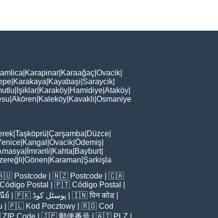
amlica
|
Karapinar
|
Karaağaç
|
Ovacik
|
epe
|
Karakaya
|
Kayabaşi
|
Saraycik
|
utlu
|
Işiklar
|
Karaköy
|
Hamidiye
|
Ataköy
|
esu
|
Akören
|
Kaleköy
|
Kavakli
|
Osmaniye
erek
|
Taşköprü
|
Çarşamba
|
Düzce
|
Yenice
|
Kangal
|
Ovacik
|
Ödemiş
|
Amasya
|
İmranli
|
Kahta
|
Bayburt
|
zereğli
|
Gönen
|
Karaman
|
Şarkişla
🇦🇺
Postcode
| 🇳🇿
Postcode
| 🇨🇦
Código Postal
| 🇵🇹
Código Postal
|
ีย์
| 🇵🇰
پوسٹل کوڈ
| 🇮🇳
पिन कोड
|
u
| 🇵🇱
Kod Pocztowy
| 🇷🇴
Cod

ZIP Code
| 🇯🇵
郵便番号
| 🇦🇹
PLZ
|