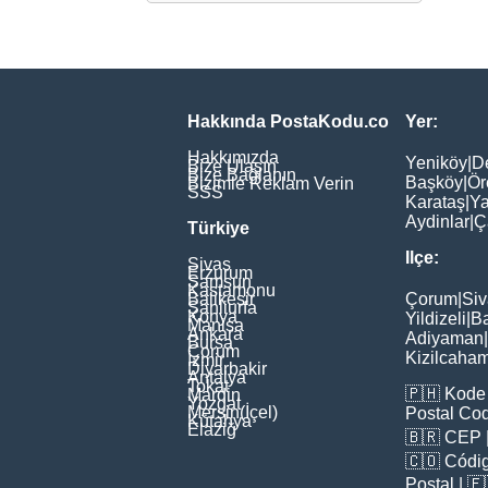
Hakkında PostaKodu.co
Yer:
Hakkımızda
Yeniköy
|
D
Bize Ulaşın
Bize Bağlanın
Başköy
|
Ör
Bizimle Reklam Verin
SSS
Karataş
|
Ya
Aydinlar
|
Ç
Türkiye
Ilçe:
Sivas
Erzurum
Samsun
Kastamonu
Balikesir
Çorum
|
Siv
Şanliurfa
Konya
Yildizeli
|
Ba
Manisa
Ankara
Adiyaman
|
Bursa
Çorum
Kizilcaha
İzmir
Diyarbakir
Antalya
Tokat
🇵🇭
Kode 
Mardin
Yozgat
Mersin(İçel)
Postal Co
Kütahya
Elaziğ
🇧🇷
CEP
🇨🇴
Códig
Poștal
| 