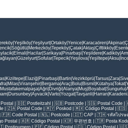
ereköy
|
Yeşilköy
|
Yeşilyurt
|
Ortaköy
|
Yenice
|
Karacaören
|
Akpinar
|
Ç
encik
|
Söğütlü
|
Merkezköy
|
Tepeköy
|
Çatak
|
Aktaş
|
Çiftlikköy
|
Esent
ylacik
|
Elmali
|
Hacilar
|
Sarikaya
|
Pinarbaşi
|
Yeşildere
|
Kadiköy
|
Arm
ağlayan
|
Güzelyurt
|
Sofular
|
Tepecik
|
Yeşilova
|
Yeşiltepe
|
Aksu
|
İnc
as
|
Kiziltepe
|
Elaziğ
|
Pinarbaşi
|
Bartin
|
Vezirköprü
|
Tarsus
|
Zara
|
Siv
fra
|
Milas
|
Viranşehir
|
Bergama
|
Araç
|
Bolu
|
Bismil
|
Kütahya
|
Tokat
|
Mustafakemalpaşa
|
Ağri
|
Divriği
|
Alanya
|
Muş
|
Boyabat
|
Sungurlu
|
mam
|
Dursunbey
|
Ayvacik
|
Varto
|
Yozgat
|
Tavşanli
|
Harran
|
Karadeni
Postal
| 🇩🇪
Postleitzahl
| 🇬🇧
Postcode
| 🇸🇬
Postal Code
| 
de
| 🇿🇦
Postal Code
| 🇲🇾
Poskod
| 🇲🇽
Código Postal
| 🇪🇸
| 🇫🇷
Code Postal
| 🇳🇱
Postcode
| 🇮🇹
CAP
| 🇹🇭
รหัสไปรษณ
o Postal
| 🇦🇷
Código Postal
| 🇰🇷
우편번호
| 🇹🇷
Posta Kod
🇮
Postinumero
| 🇵🇪
Código Postal
| 🇨🇱
Código Postal
| 🇺