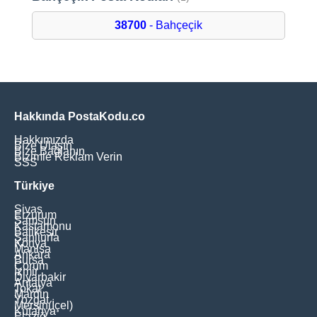
38700
- Bahçeçik
Hakkında PostaKodu.co
Hakkımızda
Bize Ulaşın
Bize Bağlanın
Bizimle Reklam Verin
SSS
Türkiye
Sivas
Erzurum
Samsun
Kastamonu
Balikesir
Şanliurfa
Konya
Manisa
Ankara
Bursa
Çorum
İzmir
Diyarbakir
Antalya
Tokat
Mardin
Yozgat
Mersin(İçel)
Kütahya
Elaziğ