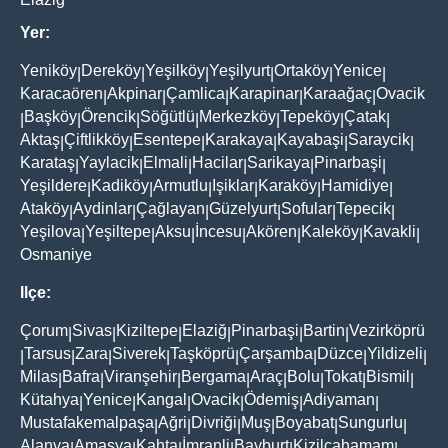
Yer:
Yeniköy
Dereköy
Yeşilköy
Yeşilyurt
Ortaköy
Yenice
|
|
|
|
|
|
Karacaören
Akpinar
Çamlica
Karapinar
Karaağaç
Ovacik
|
|
|
|
|
Başköy
Örencik
Söğütlü
Merkezköy
Tepeköy
Çatak
|
|
|
|
|
|
|
Aktaş
Çiftlikköy
Esentepe
Karakaya
Kayabaşi
Saraycik
|
|
|
|
|
|
Karataş
Yaylacik
Elmali
Hacilar
Sarikaya
Pinarbaşi
|
|
|
|
|
|
Yeşildere
Kadiköy
Armutlu
Işiklar
Karaköy
Hamidiye
|
|
|
|
|
|
Ataköy
Aydinlar
Çağlayan
Güzelyurt
Sofular
Tepecik
|
|
|
|
|
|
Yeşilova
Yeşiltepe
Aksu
İncesu
Akören
Kaleköy
Kavakli
|
|
|
|
|
|
|
Osmaniye
Ilçe:
Çorum
Sivas
Kiziltepe
Elaziğ
Pinarbaşi
Bartin
Vezirköprü
|
|
|
|
|
|
Tarsus
Zara
Siverek
Taşköprü
Çarşamba
Düzce
Yildizeli
|
|
|
|
|
|
|
|
Milas
Bafra
Viranşehir
Bergama
Araç
Bolu
Tokat
Bismil
|
|
|
|
|
|
|
|
Kütahya
Yenice
Kangal
Ovacik
Ödemiş
Adiyaman
|
|
|
|
|
|
Mustafakemalpaşa
Ağri
Divriği
Muş
Boyabat
Sungurlu
|
|
|
|
|
|
Alanya
Amasya
Kahta
İmranli
Bayburt
Kizilcahamam