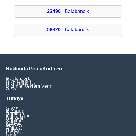
22490
- Balabancik
59320
- Balabancik
Hakkında PostaKodu.co
Hakkımızda
Bize Ulaşın
Bize Bağlanın
Bizimle Reklam Verin
SSS
Türkiye
Sivas
Erzurum
Samsun
Kastamonu
Balikesir
Şanliurfa
Konya
Manisa
Ankara
Bursa
Çorum
İzmir