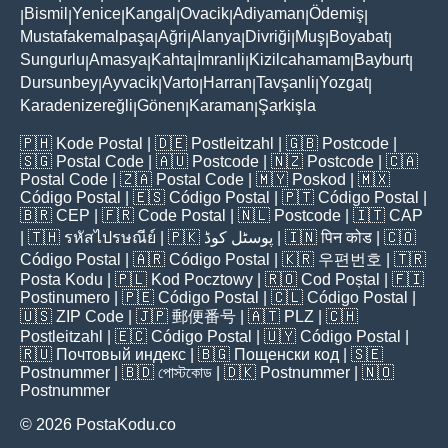
Bismil
Yenice
Kangal
Ovacik
Adiyaman
Ödemiş
|
|
|
|
|
|
|
Mustafakemalpaşa
Ağri
Alanya
Divriği
Muş
Boyabat
|
|
|
|
|
|
Sungurlu
Amasya
Kahta
İmranli
Kizilcahamam
Bayburt
|
|
|
|
|
|
Dursunbey
Ayvacik
Varto
Harran
Tavşanli
Yozgat
|
|
|
|
|
|
Karadenizereğli
Gönen
Karaman
Şarkişla
|
|
|
🇵🇭
Kode Postal
| 🇩🇪
Postleitzahl
| 🇬🇧
Postcode
|
🇸🇬
Postal Code
| 🇦🇺
Postcode
| 🇳🇿
Postcode
| 🇨🇦
Postal Code
| 🇿🇦
Postal Code
| 🇲🇾
Poskod
| 🇲🇽
Código Postal
| 🇪🇸
Código Postal
| 🇵🇹
Código Postal
|
🇧🇷
CEP
| 🇫🇷
Code Postal
| 🇳🇱
Postcode
| 🇮🇹
CAP
| 🇹🇭
รหัสไปรษณีย์
| 🇵🇰
پوسٹل کوڈ
| 🇮🇳
पिन कोड
| 🇨🇴
Código Postal
| 🇦🇷
Código Postal
| 🇰🇷
우편번호
| 🇹🇷
Posta Kodu
| 🇵🇱
Kod Pocztowy
| 🇷🇴
Cod Poștal
| 🇫🇮
Postinumero
| 🇵🇪
Código Postal
| 🇨🇱
Código Postal
|
🇺🇸
ZIP Code
| 🇯🇵
郵便番号
| 🇦🇹
PLZ
| 🇨🇭
Postleitzahl
| 🇪🇨
Código Postal
| 🇺🇾
Código Postal
|
🇷🇺
Почтовый индекс
| 🇧🇬
Пощенски код
| 🇸🇪
Postnummer
| 🇧🇩
পোস্টকোড
| 🇩🇰
Postnummer
| 🇳🇴
Postnummer
© 2026 PostaKodu.co