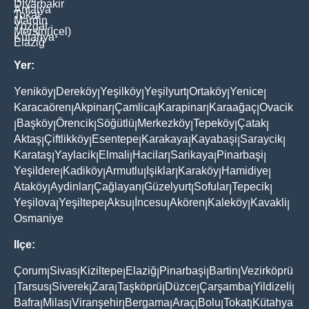
Diyarbakir
Antalya
Tokat
Mardin
Yozgat
Mersin(İçel)
Kütahya
Elaziğ
Yer:
Yeniköy
Dereköy
Yeşilköy
Yeşilyurt
Ortaköy
Yenice
|
|
|
|
|
|
Karacaören
Akpinar
Çamlica
Karapinar
Karaağaç
Ovacik
|
|
|
|
|
Başköy
Örencik
Söğütlü
Merkezköy
Tepeköy
Çatak
|
|
|
|
|
|
|
Aktaş
Çiftlikköy
Esentepe
Karakaya
Kayabaşi
Saraycik
|
|
|
|
|
|
Karataş
Yaylacik
Elmali
Hacilar
Sarikaya
Pinarbaşi
|
|
|
|
|
|
Yeşildere
Kadiköy
Armutlu
Işiklar
Karaköy
Hamidiye
|
|
|
|
|
|
Ataköy
Aydinlar
Çağlayan
Güzelyurt
Sofular
Tepecik
|
|
|
|
|
|
Yeşilova
Yeşiltepe
Aksu
İncesu
Akören
Kaleköy
Kavakli
|
|
|
|
|
|
|
Osmaniye
Ilçe:
Çorum
Sivas
Kiziltepe
Elaziğ
Pinarbaşi
Bartin
Vezirköprü
|
|
|
|
|
|
Tarsus
Siverek
Zara
Taşköprü
Düzce
Çarşamba
Yildizeli
|
|
|
|
|
|
|
|
Bafra
Milas
Viranşehir
Bergama
Araç
Bolu
Tokat
Kütahya
|
|
|
|
|
|
|