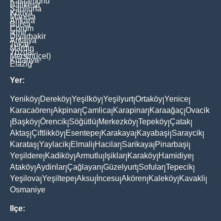
Kastamonu
Balikesir
Şanliurfa
Konya
Manisa
Ankara
Bursa
Çorum
İzmir
Diyarbakir
Antalya
Tokat
Mardin
Yozgat
Mersin(İçel)
Kütahya
Elaziğ
Yer:
Yeniköy
Dereköy
Yeşilköy
Yeşilyurt
Ortaköy
Yenice
|
|
|
|
|
|
Karacaören
Akpinar
Çamlica
Karapinar
Karaağaç
Ovacik
|
|
|
|
|
Başköy
Örencik
Söğütlü
Merkezköy
Tepeköy
Çatak
|
|
|
|
|
|
|
Aktaş
Çiftlikköy
Esentepe
Karakaya
Kayabaşi
Saraycik
|
|
|
|
|
|
Karataş
Yaylacik
Elmali
Hacilar
Sarikaya
Pinarbaşi
|
|
|
|
|
|
Yeşildere
Kadiköy
Armutlu
Işiklar
Karaköy
Hamidiye
|
|
|
|
|
|
Ataköy
Aydinlar
Çağlayan
Güzelyurt
Sofular
Tepecik
|
|
|
|
|
|
Yeşilova
Yeşiltepe
Aksu
İncesu
Akören
Kaleköy
Kavakli
|
|
|
|
|
|
|
Osmaniye
Ilçe: