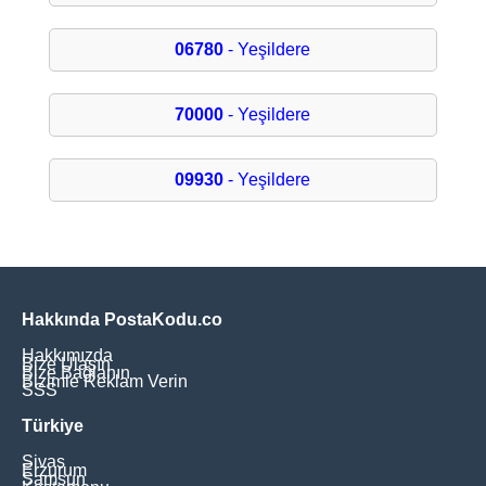
06780
- Yeşildere
70000
- Yeşildere
09930
- Yeşildere
Hakkında PostaKodu.co
Hakkımızda
Bize Ulaşın
Bize Bağlanın
Bizimle Reklam Verin
SSS
Türkiye
Sivas
Erzurum
Samsun