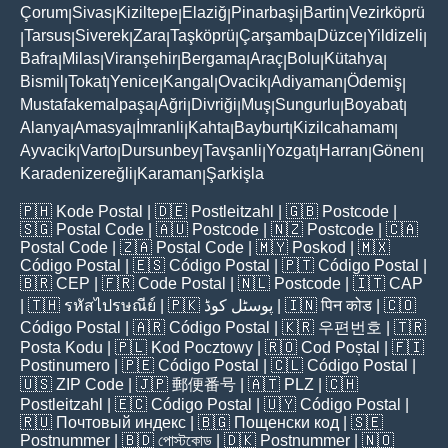
Çorum
Sivas
Kiziltepe
Elaziğ
Pinarbaşi
Bartin
Vezirköprü
|
|
|
|
|
|
Tarsus
Siverek
Zara
Taşköprü
Çarşamba
Düzce
Yildizeli
|
|
|
|
|
|
|
|
Bafra
Milas
Viranşehir
Bergama
Araç
Bolu
Kütahya
|
|
|
|
|
|
|
Bismil
Tokat
Yenice
Kangal
Ovacik
Adiyaman
Ödemiş
|
|
|
|
|
|
|
Mustafakemalpaşa
Ağri
Divriği
Muş
Sungurlu
Boyabat
|
|
|
|
|
|
Alanya
Amasya
İmranli
Kahta
Bayburt
Kizilcahamam
|
|
|
|
|
|
Ayvacik
Varto
Dursunbey
Tavşanli
Yozgat
Harran
Gönen
|
|
|
|
|
|
|
Karadenizereğli
Karaman
Şarkişla
|
|
🇵🇭
Kode Postal
| 🇩🇪
Postleitzahl
| 🇬🇧
Postcode
|
🇸🇬
Postal Code
| 🇦🇺
Postcode
| 🇳🇿
Postcode
| 🇨🇦
Postal Code
| 🇿🇦
Postal Code
| 🇲🇾
Poskod
| 🇲🇽
Código Postal
| 🇪🇸
Código Postal
| 🇵🇹
Código Postal
|
🇧🇷
CEP
| 🇫🇷
Code Postal
| 🇳🇱
Postcode
| 🇮🇹
CAP
| 🇹🇭
รหัสไปรษณีย์
| 🇵🇰
پوسٹل کوڈ
| 🇮🇳
पिन कोड
| 🇨🇴
Código Postal
| 🇦🇷
Código Postal
| 🇰🇷
우편번호
| 🇹🇷
Posta Kodu
| 🇵🇱
Kod Pocztowy
| 🇷🇴
Cod Poștal
| 🇫🇮
Postinumero
| 🇵🇪
Código Postal
| 🇨🇱
Código Postal
|
🇺🇸
ZIP Code
| 🇯🇵
郵便番号
| 🇦🇹
PLZ
| 🇨🇭
Postleitzahl
| 🇪🇨
Código Postal
| 🇺🇾
Código Postal
|
🇷🇺
Почтовый индекс
| 🇧🇬
Пощенски код
| 🇸🇪
Postnummer
| 🇧🇩
পোস্টকোড
| 🇩🇰
Postnummer
| 🇳🇴