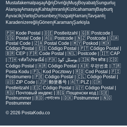
Mustafakemalpaşa
Ağri
Divriği
Muş
Boyabat
Sungurlu
|
|
|
|
|
|
Alanya
Amasya
Kahta
İmranli
Kizilcahamam
Bayburt
|
|
|
|
|
|
Ayvacik
Varto
Dursunbey
Yozgat
Harran
Tavşanli
|
|
|
|
|
|
Karadenizereğli
Gönen
Karaman
Şarkişla
|
|
|
🇵🇭
Kode Postal
| 🇩🇪
Postleitzahl
| 🇬🇧
Postcode
|
🇸🇬
Postal Code
| 🇦🇺
Postcode
| 🇳🇿
Postcode
| 🇨🇦
Postal Code
| 🇿🇦
Postal Code
| 🇲🇾
Poskod
| 🇲🇽
Código Postal
| 🇪🇸
Código Postal
| 🇵🇹
Código Postal
|
🇧🇷
CEP
| 🇫🇷
Code Postal
| 🇳🇱
Postcode
| 🇮🇹
CAP
| 🇹🇭
รหัสไปรษณีย์
| 🇵🇰
پوسٹل کوڈ
| 🇮🇳
पिन कोड
| 🇨🇴
Código Postal
| 🇦🇷
Código Postal
| 🇰🇷
우편번호
| 🇹🇷
Posta Kodu
| 🇵🇱
Kod Pocztowy
| 🇷🇴
Cod Poștal
| 🇫🇮
Postinumero
| 🇵🇪
Código Postal
| 🇨🇱
Código Postal
|
🇺🇸
ZIP Code
| 🇯🇵
郵便番号
| 🇦🇹
PLZ
| 🇨🇭
Postleitzahl
| 🇪🇨
Código Postal
| 🇺🇾
Código Postal
|
🇷🇺
Почтовый индекс
| 🇧🇬
Пощенски код
| 🇸🇪
Postnummer
| 🇧🇩
পোস্টকোড
| 🇩🇰
Postnummer
| 🇳🇴
Postnummer
© 2026 PostaKodu.co