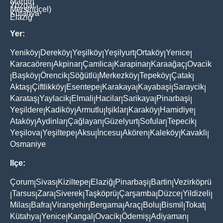
Mardin
Yozgat
Mersin(İçel)
Kütahya
Elaziğ
Yer:
Yeniköy
Dereköy
Yeşilköy
Yeşilyurt
Ortaköy
Yenice
|
|
|
|
|
|
Karacaören
Akpinar
Çamlica
Karapinar
Karaağaç
Ovacik
|
|
|
|
|
Başköy
Örencik
Söğütlü
Merkezköy
Tepeköy
Çatak
|
|
|
|
|
|
|
Aktaş
Çiftlikköy
Esentepe
Karakaya
Kayabaşi
Saraycik
|
|
|
|
|
|
Karataş
Yaylacik
Elmali
Hacilar
Sarikaya
Pinarbaşi
|
|
|
|
|
|
Yeşildere
Kadiköy
Armutlu
Işiklar
Karaköy
Hamidiye
|
|
|
|
|
|
Ataköy
Aydinlar
Çağlayan
Güzelyurt
Sofular
Tepecik
|
|
|
|
|
|
Yeşilova
Yeşiltepe
Aksu
İncesu
Akören
Kaleköy
Kavakli
|
|
|
|
|
|
|
Osmaniye
Ilçe:
Çorum
Sivas
Kiziltepe
Elaziğ
Pinarbaşi
Bartin
Vezirköprü
|
|
|
|
|
|
Tarsus
Zara
Siverek
Taşköprü
Çarşamba
Düzce
Yildizeli
|
|
|
|
|
|
|
|
Milas
Bafra
Viranşehir
Bergama
Araç
Bolu
Bismil
Tokat
|
|
|
|
|
|
|
|
Kütahya
Yenice
Kangal
Ovacik
Ödemiş
Adiyaman
|
|
|
|
|
|