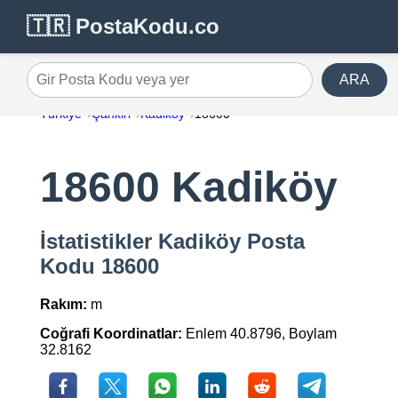
🇹🇷 PostaKodu.co
ARA
Gir Posta Kodu veya yer
Türkiye
Çankiri
Kadiköy
18600
18600 Kadiköy
İstatistikler Kadiköy Posta
Kodu 18600
Rakım:
m
Coğrafi Koordinatlar:
Enlem 40.8796, Boylam
32.8162