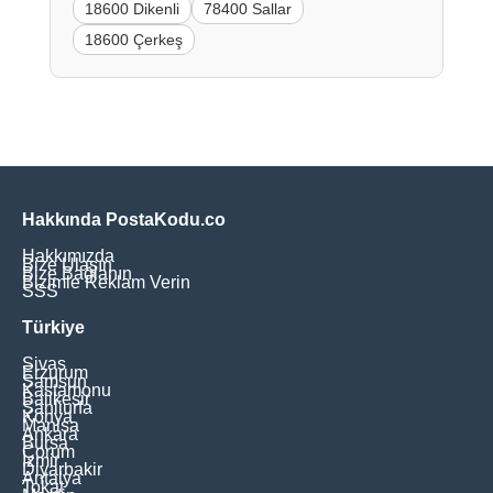
18600 Dikenli
78400 Sallar
18600 Çerkeş
Hakkında PostaKodu.co
Hakkımızda
Bize Ulaşın
Bize Bağlanın
Bizimle Reklam Verin
SSS
Türkiye
Sivas
Erzurum
Samsun
Kastamonu
Balikesir
Şanliurfa
Konya
Manisa
Ankara
Bursa
Çorum
İzmir
Diyarbakir
Antalya
Tokat