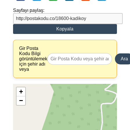
Sayfayı paylaş:
Kopyala
Gir Posta
Kodu Bilgi
görüntülemek
Ara
için şehir adı
veya
+
−