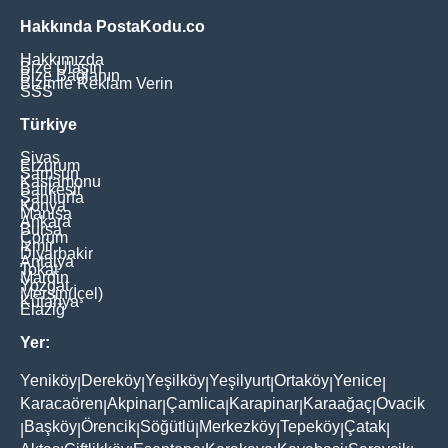
Hakkında PostaKodu.co
Hakkımızda
Bize Ulaşın
Bize Bağlanın
Bizimle Reklam Verin
SSS
Türkiye
Sivas
Erzurum
Samsun
Kastamonu
Balikesir
Şanliurfa
Konya
Manisa
Ankara
Bursa
Çorum
İzmir
Diyarbakir
Antalya
Tokat
Mardin
Yozgat
Mersin(İçel)
Kütahya
Elaziğ
Yer:
Yeniköy
Dereköy
Yeşilköy
Yeşilyurt
Ortaköy
Yenice
|
|
|
|
|
|
Karacaören
Akpinar
Çamlica
Karapinar
Karaağaç
Ovacik
|
|
|
|
|
Başköy
Örencik
Söğütlü
Merkezköy
Tepeköy
Çatak
|
|
|
|
|
|
|