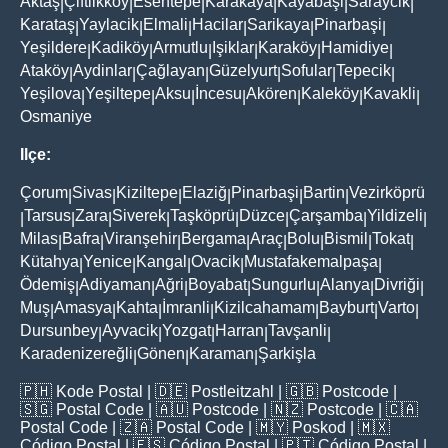
Aktaş
Çiftlikköy
Esentepe
Karakaya
Kayabaşi
Saraycik
|
|
|
|
|
|
Karataş
Yaylacik
Elmali
Hacilar
Sarikaya
Pinarbaşi
|
|
|
|
|
|
Yeşildere
Kadiköy
Armutlu
Işiklar
Karaköy
Hamidiye
|
|
|
|
|
|
Ataköy
Aydinlar
Çağlayan
Güzelyurt
Sofular
Tepecik
|
|
|
|
|
|
Yeşilova
Yeşiltepe
Aksu
İncesu
Akören
Kaleköy
Kavakli
|
|
|
|
|
|
|
Osmaniye
Ilçe:
Çorum
Sivas
Kiziltepe
Elaziğ
Pinarbaşi
Bartin
Vezirköprü
|
|
|
|
|
|
Tarsus
Zara
Siverek
Taşköprü
Düzce
Çarşamba
Yildizeli
|
|
|
|
|
|
|
|
Milas
Bafra
Viranşehir
Bergama
Araç
Bolu
Bismil
Tokat
|
|
|
|
|
|
|
|
Kütahya
Yenice
Kangal
Ovacik
Mustafakemalpaşa
|
|
|
|
|
Ödemiş
Adiyaman
Ağri
Boyabat
Sungurlu
Alanya
Divriği
|
|
|
|
|
|
|
Muş
Amasya
Kahta
İmranli
Kizilcahamam
Bayburt
Varto
|
|
|
|
|
|
|
Dursunbey
Ayvacik
Yozgat
Harran
Tavşanli
|
|
|
|
|
Karadenizereğli
Gönen
Karaman
Şarkişla
|
|
|
🇵🇭
Kode Postal
| 🇩🇪
Postleitzahl
| 🇬🇧
Postcode
|
🇸🇬
Postal Code
| 🇦🇺
Postcode
| 🇳🇿
Postcode
| 🇨🇦
Postal Code
| 🇿🇦
Postal Code
| 🇲🇾
Poskod
| 🇲🇽
Código Postal
| 🇪🇸
Código Postal
| 🇵🇹
Código Postal
|