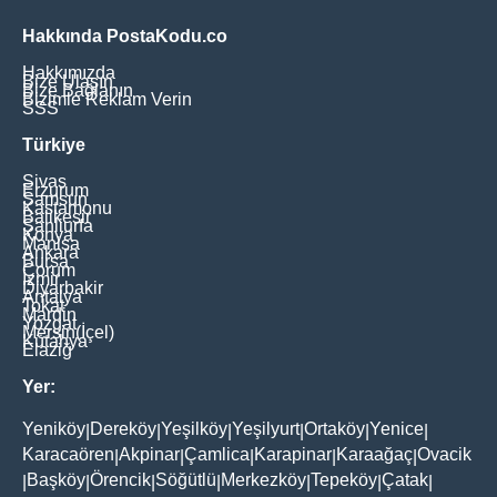
Hakkında PostaKodu.co
Hakkımızda
Bize Ulaşın
Bize Bağlanın
Bizimle Reklam Verin
SSS
Türkiye
Sivas
Erzurum
Samsun
Kastamonu
Balikesir
Şanliurfa
Konya
Manisa
Ankara
Bursa
Çorum
İzmir
Diyarbakir
Antalya
Tokat
Mardin
Yozgat
Mersin(İçel)
Kütahya
Elaziğ
Yer:
Yeniköy
Dereköy
Yeşilköy
Yeşilyurt
Ortaköy
Yenice
|
|
|
|
|
|
Karacaören
Akpinar
Çamlica
Karapinar
Karaağaç
Ovacik
|
|
|
|
|
Başköy
Örencik
Söğütlü
Merkezköy
Tepeköy
Çatak
|
|
|
|
|
|
|