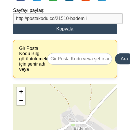
Sayfayı paylaş:
Kopyala
Gir Posta
Kodu Bilgi
görüntülemek
Ara
için şehir adı
veya
+
−