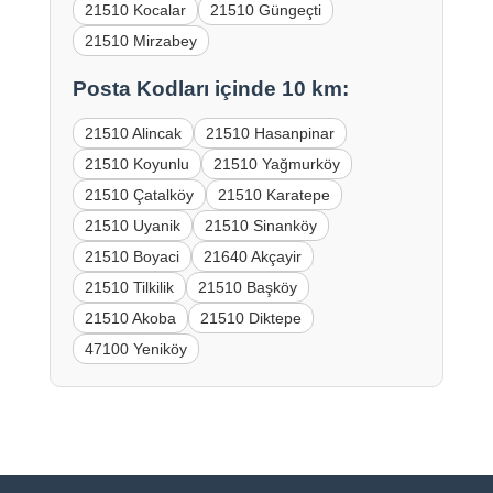
21510 Kocalar
21510 Güngeçti
21510 Mirzabey
Posta Kodları içinde 10 km:
21510 Alincak
21510 Hasanpinar
21510 Koyunlu
21510 Yağmurköy
21510 Çatalköy
21510 Karatepe
21510 Uyanik
21510 Sinanköy
21510 Boyaci
21640 Akçayir
21510 Tilkilik
21510 Başköy
21510 Akoba
21510 Diktepe
47100 Yeniköy