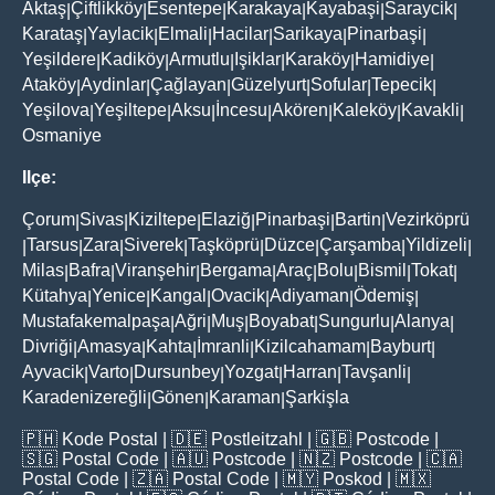
Aktaş
Çiftlikköy
Esentepe
Karakaya
Kayabaşi
Saraycik
|
|
|
|
|
|
Karataş
Yaylacik
Elmali
Hacilar
Sarikaya
Pinarbaşi
|
|
|
|
|
|
Yeşildere
Kadiköy
Armutlu
Işiklar
Karaköy
Hamidiye
|
|
|
|
|
|
Ataköy
Aydinlar
Çağlayan
Güzelyurt
Sofular
Tepecik
|
|
|
|
|
|
Yeşilova
Yeşiltepe
Aksu
İncesu
Akören
Kaleköy
Kavakli
|
|
|
|
|
|
|
Osmaniye
Ilçe:
Çorum
Sivas
Kiziltepe
Elaziğ
Pinarbaşi
Bartin
Vezirköprü
|
|
|
|
|
|
Tarsus
Zara
Siverek
Taşköprü
Düzce
Çarşamba
Yildizeli
|
|
|
|
|
|
|
|
Milas
Bafra
Viranşehir
Bergama
Araç
Bolu
Bismil
Tokat
|
|
|
|
|
|
|
|
Kütahya
Yenice
Kangal
Ovacik
Adiyaman
Ödemiş
|
|
|
|
|
|
Mustafakemalpaşa
Ağri
Muş
Boyabat
Sungurlu
Alanya
|
|
|
|
|
|
Divriği
Amasya
Kahta
İmranli
Kizilcahamam
Bayburt
|
|
|
|
|
|
Ayvacik
Varto
Dursunbey
Yozgat
Harran
Tavşanli
|
|
|
|
|
|
Karadenizereğli
Gönen
Karaman
Şarkişla
|
|
|
🇵🇭
Kode Postal
| 🇩🇪
Postleitzahl
| 🇬🇧
Postcode
|
🇸🇬
Postal Code
| 🇦🇺
Postcode
| 🇳🇿
Postcode
| 🇨🇦
Postal Code
| 🇿🇦
Postal Code
| 🇲🇾
Poskod
| 🇲🇽