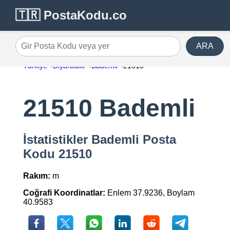
🇹🇷 PostaKodu.co
ARA
Gir Posta Kodu veya yer
Türkiye
Diyarbakir
Bademli
21510
21510 Bademli
İstatistikler Bademli Posta
Kodu 21510
Rakım:
m
Coğrafi Koordinatlar:
Enlem 37.9236, Boylam
40.9583