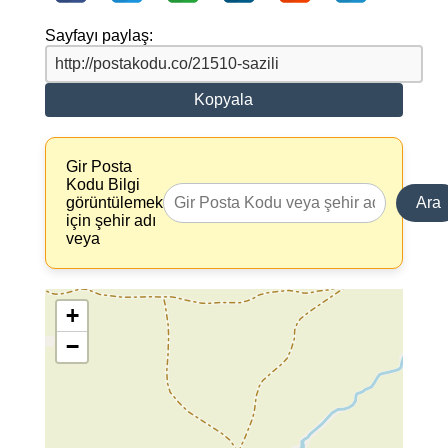
Sayfayı paylaş:
Kopyala
Gir Posta
Kodu Bilgi
görüntülemek
Ara
için şehir adı
veya
+
−