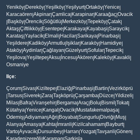
Yeniköy
Dereköy
Yeşilköy
Yeşilyurt
Ortaköy
Yenice
|
|
|
|
|
|
Karacaören
Akpinar
Çamlica
Karapinar
Karaağaç
Ovacik
|
|
|
|
|
Başköy
Örencik
Söğütlü
Merkezköy
Tepeköy
Çatak
|
|
|
|
|
|
|
Aktaş
Çiftlikköy
Esentepe
Karakaya
Kayabaşi
Saraycik
|
|
|
|
|
|
Karataş
Yaylacik
Elmali
Hacilar
Sarikaya
Pinarbaşi
|
|
|
|
|
|
Yeşildere
Kadiköy
Armutlu
Işiklar
Karaköy
Hamidiye
|
|
|
|
|
|
Ataköy
Aydinlar
Çağlayan
Güzelyurt
Sofular
Tepecik
|
|
|
|
|
|
Yeşilova
Yeşiltepe
Aksu
İncesu
Akören
Kaleköy
Kavakli
|
|
|
|
|
|
|
Osmaniye
Ilçe:
Çorum
Sivas
Kiziltepe
Elaziğ
Pinarbaşi
Bartin
Vezirköprü
|
|
|
|
|
|
Tarsus
Siverek
Zara
Taşköprü
Çarşamba
Düzce
Yildizeli
|
|
|
|
|
|
|
|
Milas
Bafra
Viranşehir
Bergama
Araç
Bolu
Bismil
Tokat
|
|
|
|
|
|
|
|
Kütahya
Yenice
Kangal
Ovacik
Mustafakemalpaşa
|
|
|
|
|
Ödemiş
Adiyaman
Ağri
Boyabat
Sungurlu
Divriği
Muş
|
|
|
|
|
|
|
Alanya
Amasya
Kahta
İmranli
Kizilcahamam
Bayburt
|
|
|
|
|
|
Varto
Ayvacik
Dursunbey
Harran
Yozgat
Tavşanli
Gönen
|
|
|
|
|
|
|
Karadenizereğli
Karaman
Şarkişla
|
|