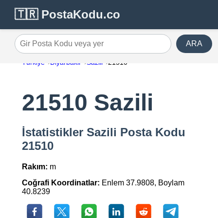
🇹🇷 PostaKodu.co
ARA
Gir Posta Kodu veya yer
Türkiye
Diyarbakir
Sazili
21510
21510 Sazili
İstatistikler Sazili Posta Kodu
21510
Rakım:
m
Coğrafi Koordinatlar:
Enlem 37.9808, Boylam
40.8239