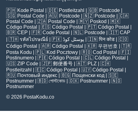
🇵🇭
Kode Postal
| 🇩🇪
Postleitzahl
| 🇬🇧
Postcode
|
🇸🇬
Postal Code
| 🇦🇺
Postcode
| 🇳🇿
Postcode
| 🇨🇦
Postal Code
| 🇿🇦
Postal Code
| 🇲🇾
Poskod
| 🇲🇽
Código Postal
| 🇪🇸
Código Postal
| 🇵🇹
Código Postal
|
🇧🇷
CEP
| 🇫🇷
Code Postal
| 🇳🇱
Postcode
| 🇮🇹
CAP
| 🇹🇭
รหัสไปรษณีย์
| 🇵🇰
پوسٹل کوڈ
| 🇮🇳
पिन कोड
| 🇨🇴
Código Postal
| 🇦🇷
Código Postal
| 🇰🇷
우편번호
| 🇹🇷
Posta Kodu
| 🇵🇱
Kod Pocztowy
| 🇷🇴
Cod Poștal
| 🇫🇮
Postinumero
| 🇵🇪
Código Postal
| 🇨🇱
Código Postal
|
🇺🇸
ZIP Code
| 🇯🇵
郵便番号
| 🇦🇹
PLZ
| 🇨🇭
Postleitzahl
| 🇪🇨
Código Postal
| 🇺🇾
Código Postal
|
🇷🇺
Почтовый индекс
| 🇧🇬
Пощенски код
| 🇸🇪
Postnummer
| 🇧🇩
পোস্টকোড
| 🇩🇰
Postnummer
| 🇳🇴
Postnummer
© 2026 PostaKodu.co