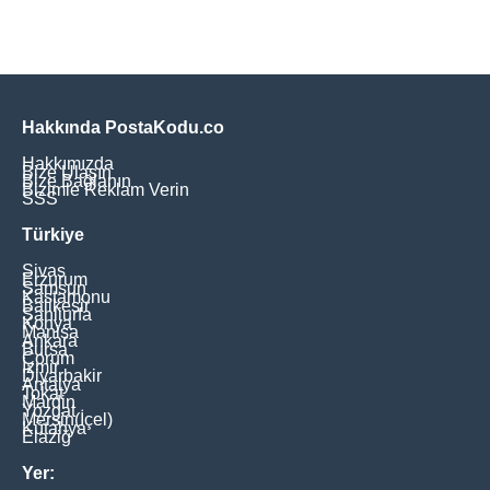
Hakkında PostaKodu.co
Hakkımızda
Bize Ulaşın
Bize Bağlanın
Bizimle Reklam Verin
SSS
Türkiye
Sivas
Erzurum
Samsun
Kastamonu
Balikesir
Şanliurfa
Konya
Manisa
Ankara
Bursa
Çorum
İzmir
Diyarbakir
Antalya
Tokat
Mardin
Yozgat
Mersin(İçel)
Kütahya
Elaziğ
Yer: