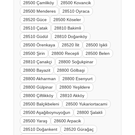
28500 Çamliköy
28500 Kovancik
28500 Menderes
28510 Oyraca
28520 Güce
28500 Köseler
28510 Çatak
28810 Bakimli
28510 Güdül
28810 Doğanköy
28500 Örenkaya
28520 İlit
28500 Işikli
28500 Şirin
28800 Recepli
28500 Belen
28810 Çanakçi
28800 Soğukpinar
28800 Bayazit
28800 Gölbaşi
28800 Akharman
28800 Esenyurt
28800 Gülpinar
28800 Yeşildere
28800 Çiftlikköy
28810 Akköy
28500 Balçikbeleni
28500 Yukariortacami
28500 Aşağiboynuyoğun
28800 Şalakli
28500 Yaraş
28600 Arpacik
28510 Doğankent
28520 Gürağaç