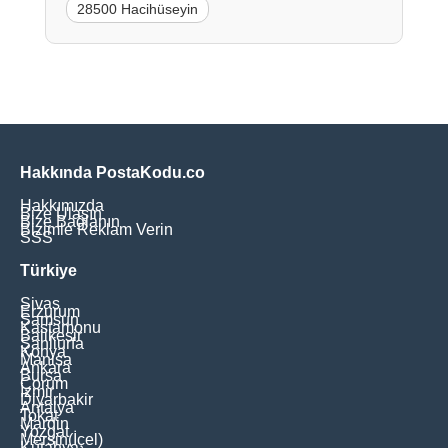
28500 Hacihüseyin
Hakkında PostaKodu.co
Hakkımızda
Bize Ulaşın
Bize Bağlanın
Bizimle Reklam Verin
SSS
Türkiye
Sivas
Erzurum
Samsun
Kastamonu
Balikesir
Şanliurfa
Konya
Manisa
Ankara
Bursa
Çorum
İzmir
Diyarbakir
Antalya
Tokat
Mardin
Yozgat
Mersin(İçel)
Kütahya