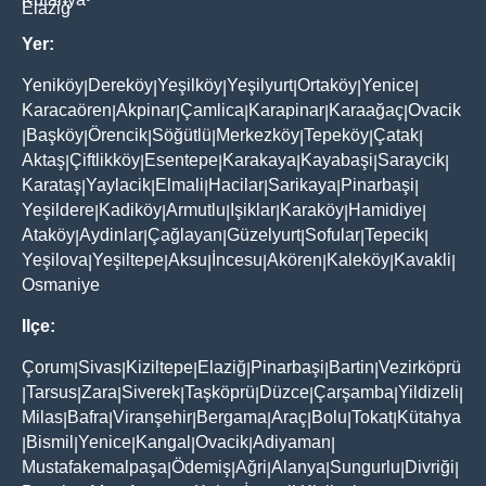
Elaziğ
Yer:
Yeniköy
Dereköy
Yeşilköy
Yeşilyurt
Ortaköy
Yenice
|
|
|
|
|
|
Karacaören
Akpinar
Çamlica
Karapinar
Karaağaç
Ovacik
|
|
|
|
|
Başköy
Örencik
Söğütlü
Merkezköy
Tepeköy
Çatak
|
|
|
|
|
|
|
Aktaş
Çiftlikköy
Esentepe
Karakaya
Kayabaşi
Saraycik
|
|
|
|
|
|
Karataş
Yaylacik
Elmali
Hacilar
Sarikaya
Pinarbaşi
|
|
|
|
|
|
Yeşildere
Kadiköy
Armutlu
Işiklar
Karaköy
Hamidiye
|
|
|
|
|
|
Ataköy
Aydinlar
Çağlayan
Güzelyurt
Sofular
Tepecik
|
|
|
|
|
|
Yeşilova
Yeşiltepe
Aksu
İncesu
Akören
Kaleköy
Kavakli
|
|
|
|
|
|
|
Osmaniye
Ilçe:
Çorum
Sivas
Kiziltepe
Elaziğ
Pinarbaşi
Bartin
Vezirköprü
|
|
|
|
|
|
Tarsus
Zara
Siverek
Taşköprü
Düzce
Çarşamba
Yildizeli
|
|
|
|
|
|
|
|
Milas
Bafra
Viranşehir
Bergama
Araç
Bolu
Tokat
Kütahya
|
|
|
|
|
|
|
Bismil
Yenice
Kangal
Ovacik
Adiyaman
|
|
|
|
|
|
Mustafakemalpaşa
Ödemiş
Ağri
Alanya
Sungurlu
Divriği
|
|
|
|
|
|