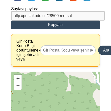
Sayfayı paylaş:
Kopyala
Gir Posta
Kodu Bilgi
görüntülemek
Ara
için şehir adı
veya
+
−