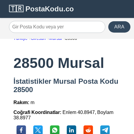
🇹🇷 PostaKodu.co
ARA
Gir Posta Kodu veya yer
Türkiye
Giresun
Mursal
28500
28500 Mursal
İstatistikler Mursal Posta Kodu
28500
Rakım:
m
Coğrafi Koordinatlar:
Enlem 40.8947, Boylam
38.8977