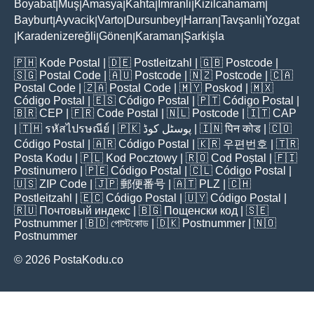
Boyabat
Muş
Amasya
Kahta
İmranli
Kizilcahamam
|
|
|
|
|
|
Bayburt
Ayvacik
Varto
Dursunbey
Harran
Tavşanli
Yozgat
|
|
|
|
|
|
Karadenizereğli
Gönen
Karaman
Şarkişla
|
|
|
|
🇵🇭
Kode Postal
| 🇩🇪
Postleitzahl
| 🇬🇧
Postcode
|
🇸🇬
Postal Code
| 🇦🇺
Postcode
| 🇳🇿
Postcode
| 🇨🇦
Postal Code
| 🇿🇦
Postal Code
| 🇲🇾
Poskod
| 🇲🇽
Código Postal
| 🇪🇸
Código Postal
| 🇵🇹
Código Postal
|
🇧🇷
CEP
| 🇫🇷
Code Postal
| 🇳🇱
Postcode
| 🇮🇹
CAP
| 🇹🇭
รหัสไปรษณีย์
| 🇵🇰
پوسٹل کوڈ
| 🇮🇳
पिन कोड
| 🇨🇴
Código Postal
| 🇦🇷
Código Postal
| 🇰🇷
우편번호
| 🇹🇷
Posta Kodu
| 🇵🇱
Kod Pocztowy
| 🇷🇴
Cod Poștal
| 🇫🇮
Postinumero
| 🇵🇪
Código Postal
| 🇨🇱
Código Postal
|
🇺🇸
ZIP Code
| 🇯🇵
郵便番号
| 🇦🇹
PLZ
| 🇨🇭
Postleitzahl
| 🇪🇨
Código Postal
| 🇺🇾
Código Postal
|
🇷🇺
Почтовый индекс
| 🇧🇬
Пощенски код
| 🇸🇪
Postnummer
| 🇧🇩
পোস্টকোড
| 🇩🇰
Postnummer
| 🇳🇴
Postnummer
© 2026 PostaKodu.co