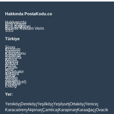
Hakkında PostaKodu.co
Hakkımızda
Bize Ulaşın
Bize Bağlanın
Bizimle Reklam Verin
SSS
Türkiye
Sivas
Erzurum
Samsun
Kastamonu
Balikesir
Şanliurfa
Konya
Manisa
Ankara
Bursa
Çorum
İzmir
Diyarbakir
Antalya
Tokat
Mardin
Yozgat
Mersin(İçel)
Kütahya
Elaziğ
Yer:
Yeniköy
Dereköy
Yeşilköy
Yeşilyurt
Ortaköy
Yenice
|
|
|
|
|
|
Karacaören
Akpinar
Çamlica
Karapinar
Karaağaç
Ovacik
|
|
|
|
|