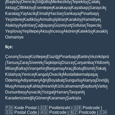
Başköy
Örencik
Söğütlü
Merkezköy
Tepeköy
Çatak
|
|
|
|
|
|
|
Aktaş
Çiftlikköy
Esentepe
Karakaya
Kayabaşi
Saraycik
|
|
|
|
|
|
Karataş
Yaylacik
Elmali
Hacilar
Sarikaya
Pinarbaşi
|
|
|
|
|
|
Yeşildere
Kadiköy
Armutlu
Işiklar
Karaköy
Hamidiye
|
|
|
|
|
|
Ataköy
Aydinlar
Çağlayan
Güzelyurt
Sofular
Tepecik
|
|
|
|
|
|
Yeşilova
Yeşiltepe
Aksu
İncesu
Akören
Kaleköy
Kavakli
|
|
|
|
|
|
|
Osmaniye
Ilçe:
Çorum
Sivas
Kiziltepe
Elaziğ
Pinarbaşi
Bartin
Vezirköprü
|
|
|
|
|
|
Tarsus
Zara
Siverek
Taşköprü
Düzce
Çarşamba
Yildizeli
|
|
|
|
|
|
|
|
Milas
Bafra
Viranşehir
Bergama
Araç
Bolu
Bismil
Tokat
|
|
|
|
|
|
|
|
Kütahya
Yenice
Kangal
Ovacik
Mustafakemalpaşa
|
|
|
|
|
Ödemiş
Adiyaman
Ağri
Boyabat
Sungurlu
Alanya
Divriği
|
|
|
|
|
|
|
Muş
Amasya
Kahta
İmranli
Kizilcahamam
Bayburt
Varto
|
|
|
|
|
|
|
Dursunbey
Ayvacik
Yozgat
Harran
Tavşanli
|
|
|
|
|
Karadenizereğli
Gönen
Karaman
Şarkişla
|
|
|
🇵🇭
Kode Postal
| 🇩🇪
Postleitzahl
| 🇬🇧
Postcode
|
🇸🇬
Postal Code
| 🇦🇺
Postcode
| 🇳🇿
Postcode
| 🇨🇦