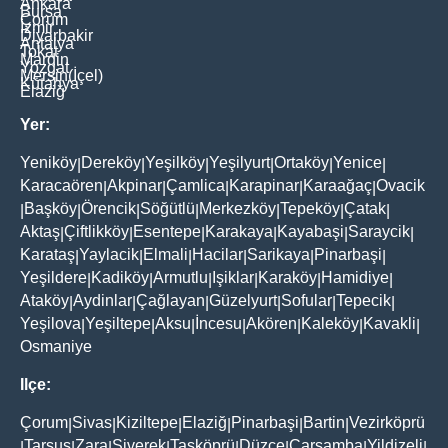
Ankara
Bursa
Çorum
İzmir
Diyarbakir
Antalya
Tokat
Mardin
Yozgat
Mersin(İçel)
Kütahya
Elaziğ
Yer:
Yeniköy
Dereköy
Yeşilköy
Yeşilyurt
Ortaköy
Yenice
|
|
|
|
|
|
Karacaören
Akpinar
Çamlica
Karapinar
Karaağaç
Ovacik
|
|
|
|
|
Başköy
Örencik
Söğütlü
Merkezköy
Tepeköy
Çatak
|
|
|
|
|
|
|
Aktaş
Çiftlikköy
Esentepe
Karakaya
Kayabaşi
Saraycik
|
|
|
|
|
|
Karataş
Yaylacik
Elmali
Hacilar
Sarikaya
Pinarbaşi
|
|
|
|
|
|
Yeşildere
Kadiköy
Armutlu
Işiklar
Karaköy
Hamidiye
|
|
|
|
|
|
Ataköy
Aydinlar
Çağlayan
Güzelyurt
Sofular
Tepecik
|
|
|
|
|
|
Yeşilova
Yeşiltepe
Aksu
İncesu
Akören
Kaleköy
Kavakli
|
|
|
|
|
|
|
Osmaniye
Ilçe:
Çorum
Sivas
Kiziltepe
Elaziğ
Pinarbaşi
Bartin
Vezirköprü
|
|
|
|
|
|
Tarsus
Zara
Siverek
Taşköprü
Düzce
Çarşamba
Yildizeli
|
|
|
|
|
|
|
|