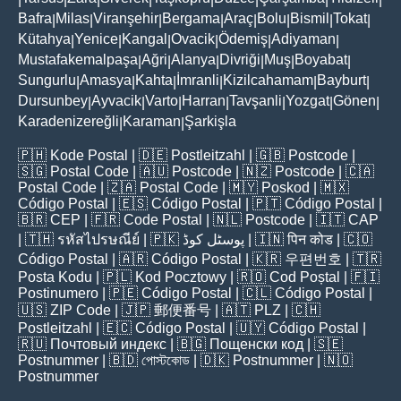
Bafra
Milas
Viranşehir
Bergama
Araç
Bolu
Bismil
Tokat
|
|
|
|
|
|
|
|
Kütahya
Yenice
Kangal
Ovacik
Ödemiş
Adiyaman
|
|
|
|
|
|
Mustafakemalpaşa
Ağri
Alanya
Divriği
Muş
Boyabat
|
|
|
|
|
|
Sungurlu
Amasya
Kahta
İmranli
Kizilcahamam
Bayburt
|
|
|
|
|
|
Dursunbey
Ayvacik
Varto
Harran
Tavşanli
Yozgat
Gönen
|
|
|
|
|
|
|
Karadenizereğli
Karaman
Şarkişla
|
|
🇵🇭
Kode Postal
| 🇩🇪
Postleitzahl
| 🇬🇧
Postcode
|
🇸🇬
Postal Code
| 🇦🇺
Postcode
| 🇳🇿
Postcode
| 🇨🇦
Postal Code
| 🇿🇦
Postal Code
| 🇲🇾
Poskod
| 🇲🇽
Código Postal
| 🇪🇸
Código Postal
| 🇵🇹
Código Postal
|
🇧🇷
CEP
| 🇫🇷
Code Postal
| 🇳🇱
Postcode
| 🇮🇹
CAP
| 🇹🇭
รหัสไปรษณีย์
| 🇵🇰
پوسٹل کوڈ
| 🇮🇳
पिन कोड
| 🇨🇴
Código Postal
| 🇦🇷
Código Postal
| 🇰🇷
우편번호
| 🇹🇷
Posta Kodu
| 🇵🇱
Kod Pocztowy
| 🇷🇴
Cod Poștal
| 🇫🇮
Postinumero
| 🇵🇪
Código Postal
| 🇨🇱
Código Postal
|
🇺🇸
ZIP Code
| 🇯🇵
郵便番号
| 🇦🇹
PLZ
| 🇨🇭
Postleitzahl
| 🇪🇨
Código Postal
| 🇺🇾
Código Postal
|
🇷🇺
Почтовый индекс
| 🇧🇬
Пощенски код
| 🇸🇪
Postnummer
| 🇧🇩
পোস্টকোড
| 🇩🇰
Postnummer
| 🇳🇴
Postnummer