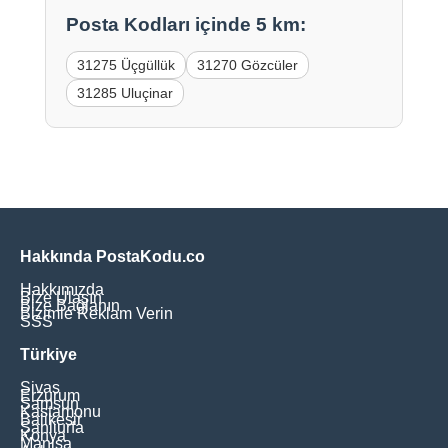
Posta Kodları içinde 5 km:
31275 Üçgüllük
31270 Gözcüler
31285 Uluçinar
Hakkında PostaKodu.co
Hakkımızda
Bize Ulaşın
Bize Bağlanın
Bizimle Reklam Verin
SSS
Türkiye
Sivas
Erzurum
Samsun
Kastamonu
Balikesir
Şanliurfa
Konya
Manisa