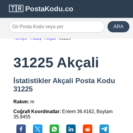
🇹🇷 PostaKodu.co
ARA
Gir Posta Kodu veya yer
Türkiye
Hatay
Akçali
31225
31225 Akçali
İstatistikler Akçali Posta Kodu
31225
Rakım:
m
Coğrafi Koordinatlar:
Enlem 36.4162, Boylam
35.9455