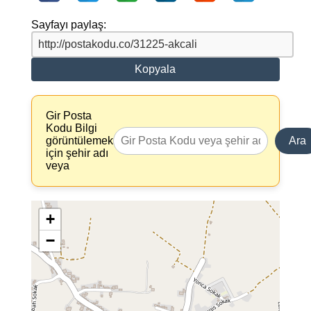
Sayfayı paylaş:
Kopyala
Gir Posta
Kodu Bilgi
görüntülemek
Ara
için şehir adı
veya
+
−