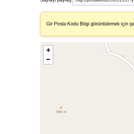
Gir Posta Kodu Bilgi görüntülemek için şe
+
−