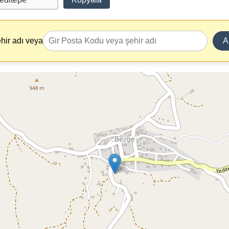
hir adı veya
A