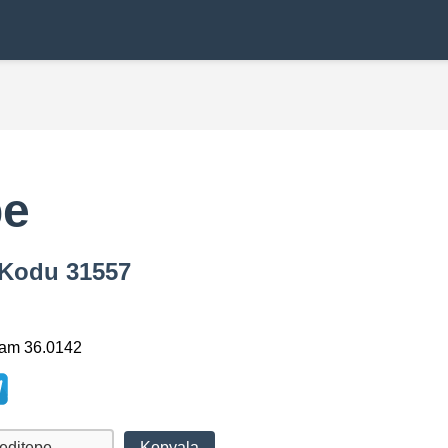
pe
a Kodu 31557
lam 36.0142
Kopyala