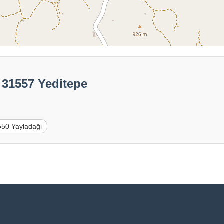
 31557 Yeditepe
550 Yayladaği