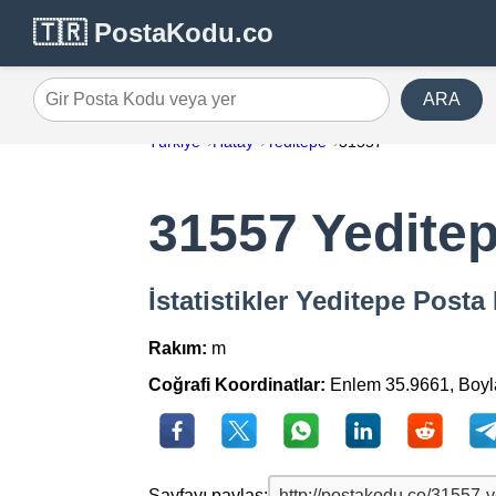
🇹🇷 PostaKodu.co
ARA
Gir Posta Kodu veya yer
Türkiye
Hatay
Yeditepe
31557
31557 Yedite
İstatistikler Yeditepe Post
Rakım:
m
Coğrafi Koordinatlar:
Enlem 35.9661, Boy
Sayfayı paylaş: