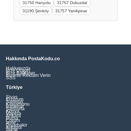
31750 Hanyolu
31757 Dokuzdal
31190 Şenköy
31757 Yanikpinar
Hakkında PostaKodu.co
Hakkımızda
Bize Ulaşın
Bize Bağlanın
Bizimle Reklam Verin
SSS
Türkiye
Sivas
Erzurum
Samsun
Kastamonu
Balikesir
Şanliurfa
Konya
Manisa
Ankara
Bursa
Çorum
İzmir
Diyarbakir
Antalya
Tokat