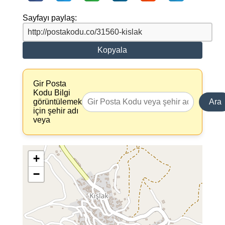
Sayfayı paylaş:
Kopyala
Gir Posta
Kodu Bilgi
görüntülemek
Ara
için şehir adı
veya
+
−