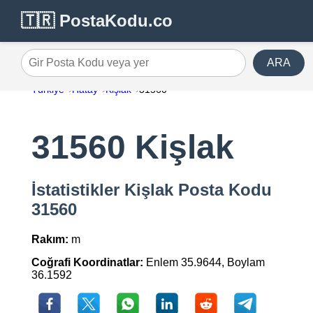
🇹🇷 PostaKodu.co
ARA
Gir Posta Kodu veya yer
Türkiye
Hatay
Kişlak
31560
31560 Kişlak
İstatistikler Kişlak Posta Kodu
31560
Rakım:
m
Coğrafi Koordinatlar:
Enlem 35.9644, Boylam
36.1592