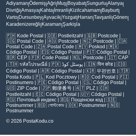
Adiyaman
Ödemiş
Ağri
Muş
Boyabat
Sungurlu
Alanya
|
|
|
|
|
|
|
Divriği
Amasya
Kahta
İmranli
Kizilcahamam
Bayburt
|
|
|
|
|
|
Varto
Dursunbey
Ayvacik
Yozgat
Harran
Tavşanli
Gönen
|
|
|
|
|
|
|
Karadenizereğli
Karaman
Şarkişla
|
|
🇵🇭
Kode Postal
| 🇩🇪
Postleitzahl
| 🇬🇧
Postcode
|
🇸🇬
Postal Code
| 🇦🇺
Postcode
| 🇳🇿
Postcode
| 🇨🇦
Postal Code
| 🇿🇦
Postal Code
| 🇲🇾
Poskod
| 🇲🇽
Código Postal
| 🇪🇸
Código Postal
| 🇵🇹
Código Postal
|
🇧🇷
CEP
| 🇫🇷
Code Postal
| 🇳🇱
Postcode
| 🇮🇹
CAP
| 🇹🇭
รหัสไปรษณีย์
| 🇵🇰
پوسٹل کوڈ
| 🇮🇳
पिन कोड
| 🇨🇴
Código Postal
| 🇦🇷
Código Postal
| 🇰🇷
우편번호
| 🇹🇷
Posta Kodu
| 🇵🇱
Kod Pocztowy
| 🇷🇴
Cod Poștal
| 🇫🇮
Postinumero
| 🇵🇪
Código Postal
| 🇨🇱
Código Postal
|
🇺🇸
ZIP Code
| 🇯🇵
郵便番号
| 🇦🇹
PLZ
| 🇨🇭
Postleitzahl
| 🇪🇨
Código Postal
| 🇺🇾
Código Postal
|
🇷🇺
Почтовый индекс
| 🇧🇬
Пощенски код
| 🇸🇪
Postnummer
| 🇧🇩
পোস্টকোড
| 🇩🇰
Postnummer
| 🇳🇴
Postnummer
© 2026 PostaKodu.co