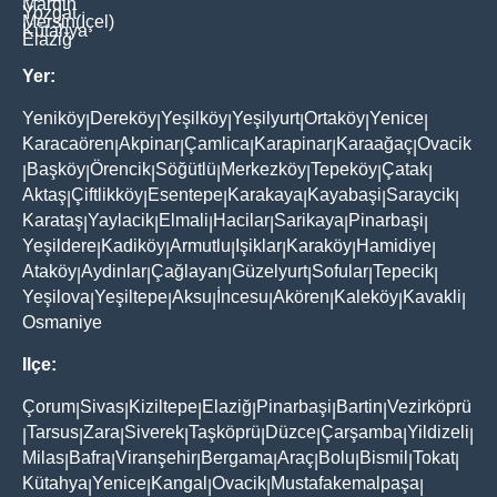
Mardin
Yozgat
Mersin(İçel)
Kütahya
Elaziğ
Yer:
Yeniköy
Dereköy
Yeşilköy
Yeşilyurt
Ortaköy
Yenice
|
|
|
|
|
|
Karacaören
Akpinar
Çamlica
Karapinar
Karaağaç
Ovacik
|
|
|
|
|
Başköy
Örencik
Söğütlü
Merkezköy
Tepeköy
Çatak
|
|
|
|
|
|
|
Aktaş
Çiftlikköy
Esentepe
Karakaya
Kayabaşi
Saraycik
|
|
|
|
|
|
Karataş
Yaylacik
Elmali
Hacilar
Sarikaya
Pinarbaşi
|
|
|
|
|
|
Yeşildere
Kadiköy
Armutlu
Işiklar
Karaköy
Hamidiye
|
|
|
|
|
|
Ataköy
Aydinlar
Çağlayan
Güzelyurt
Sofular
Tepecik
|
|
|
|
|
|
Yeşilova
Yeşiltepe
Aksu
İncesu
Akören
Kaleköy
Kavakli
|
|
|
|
|
|
|
Osmaniye
Ilçe:
Çorum
Sivas
Kiziltepe
Elaziğ
Pinarbaşi
Bartin
Vezirköprü
|
|
|
|
|
|
Tarsus
Zara
Siverek
Taşköprü
Düzce
Çarşamba
Yildizeli
|
|
|
|
|
|
|
|
Milas
Bafra
Viranşehir
Bergama
Araç
Bolu
Bismil
Tokat
|
|
|
|
|
|
|
|
Kütahya
Yenice
Kangal
Ovacik
Mustafakemalpaşa
|
|
|
|
|