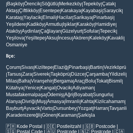
Başköy
Örencik
Söğütlü
Merkezköy
Tepeköy
Çatak
|
|
|
|
|
|
|
Aktaş
Çiftlikköy
Esentepe
Karakaya
Kayabaşi
Saraycik
|
|
|
|
|
|
Karataş
Yaylacik
Elmali
Hacilar
Sarikaya
Pinarbaşi
|
|
|
|
|
|
Yeşildere
Kadiköy
Armutlu
Işiklar
Karaköy
Hamidiye
|
|
|
|
|
|
Ataköy
Aydinlar
Çağlayan
Güzelyurt
Sofular
Tepecik
|
|
|
|
|
|
Yeşilova
Yeşiltepe
Aksu
İncesu
Akören
Kaleköy
Kavakli
|
|
|
|
|
|
|
Osmaniye
Ilçe:
Çorum
Sivas
Kiziltepe
Elaziğ
Pinarbaşi
Bartin
Vezirköprü
|
|
|
|
|
|
Tarsus
Zara
Siverek
Taşköprü
Düzce
Çarşamba
Yildizeli
|
|
|
|
|
|
|
|
Milas
Bafra
Viranşehir
Bergama
Araç
Bolu
Tokat
Bismil
|
|
|
|
|
|
|
|
Kütahya
Yenice
Kangal
Ovacik
Adiyaman
|
|
|
|
|
Mustafakemalpaşa
Ödemiş
Ağri
Boyabat
Sungurlu
|
|
|
|
|
Alanya
Divriği
Muş
Amasya
İmranli
Kahta
Kizilcahamam
|
|
|
|
|
|
|
Bayburt
Ayvacik
Varto
Dursunbey
Yozgat
Harran
Tavşanli
|
|
|
|
|
|
Karadenizereğli
Gönen
Karaman
Şarkişla
|
|
|
|
🇵🇭
Kode Postal
| 🇩🇪
Postleitzahl
| 🇬🇧
Postcode
|
🇸🇬
Postal Code
| 🇦🇺
Postcode
| 🇳🇿
Postcode
| 🇨🇦