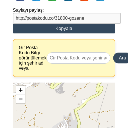
Sayfayı paylaş:
Kopyala
Gir Posta
Kodu Bilgi
görüntülemek
Ara
için şehir adı
veya
+
−