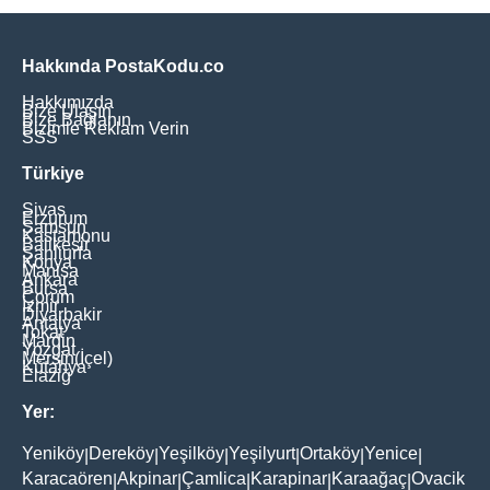
Hakkında PostaKodu.co
Hakkımızda
Bize Ulaşın
Bize Bağlanın
Bizimle Reklam Verin
SSS
Türkiye
Sivas
Erzurum
Samsun
Kastamonu
Balikesir
Şanliurfa
Konya
Manisa
Ankara
Bursa
Çorum
İzmir
Diyarbakir
Antalya
Tokat
Mardin
Yozgat
Mersin(İçel)
Kütahya
Elaziğ
Yer:
Yeniköy
Dereköy
Yeşilköy
Yeşilyurt
Ortaköy
Yenice
|
|
|
|
|
|
Karacaören
Akpinar
Çamlica
Karapinar
Karaağaç
Ovacik
|
|
|
|
|