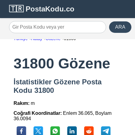
🇹🇷 PostaKodu.co
ARA
Gir Posta Kodu veya yer
Türkiye
Hatay
Gözene
31800
31800 Gözene
İstatistikler Gözene Posta
Kodu 31800
Rakım:
m
Coğrafi Koordinatlar:
Enlem 36.065, Boylam
36.0094