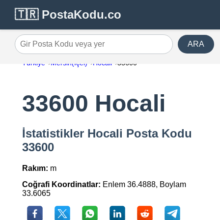
🇹🇷 PostaKodu.co
ARA
Gir Posta Kodu veya yer
Türkiye
Mersin(İçel)
Hocali
33600
33600 Hocali
İstatistikler Hocali Posta Kodu
33600
Rakım:
m
Coğrafi Koordinatlar:
Enlem 36.4888, Boylam
33.6065