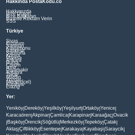
Hakkında PostaKodu.co
Hakkımızda
Bize Ulaşın
Bize Bağlanın
Bizimle Reklam Verin
SSS
Türkiye
Sivas
Erzurum
Samsun
Kastamonu
Balikesir
Şanliurfa
Konya
Manisa
Ankara
Bursa
Çorum
İzmir
Diyarbakir
Antalya
Tokat
Mardin
Yozgat
Mersin(İçel)
Kütahya
Elaziğ
Yer:
Yeniköy
Dereköy
Yeşilköy
Yeşilyurt
Ortaköy
Yenice
|
|
|
|
|
|
Karacaören
Akpinar
Çamlica
Karapinar
Karaağaç
Ovacik
|
|
|
|
|
Başköy
Örencik
Söğütlü
Merkezköy
Tepeköy
Çatak
|
|
|
|
|
|
|
Aktaş
Çiftlikköy
Esentepe
Karakaya
Kayabaşi
Saraycik
|
|
|
|
|
|