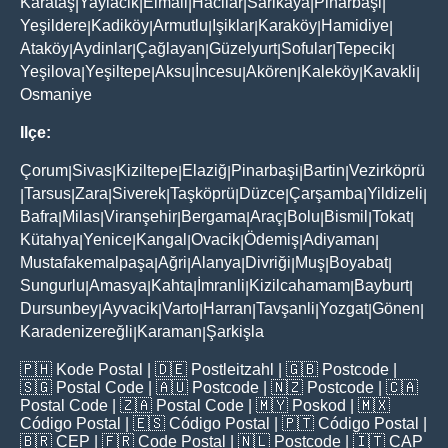
Karataş
Yaylacik
Elmali
Hacilar
Sarikaya
Pinarbaşi
|
|
|
|
|
|
Yeşildere
Kadiköy
Armutlu
Işiklar
Karaköy
Hamidiye
|
|
|
|
|
|
Ataköy
Aydinlar
Çağlayan
Güzelyurt
Sofular
Tepecik
|
|
|
|
|
|
Yeşilova
Yeşiltepe
Aksu
İncesu
Akören
Kaleköy
Kavakli
|
|
|
|
|
|
|
Osmaniye
Ilçe:
Çorum
Sivas
Kiziltepe
Elaziğ
Pinarbaşi
Bartin
Vezirköprü
|
|
|
|
|
|
Tarsus
Zara
Siverek
Taşköprü
Düzce
Çarşamba
Yildizeli
|
|
|
|
|
|
|
|
Bafra
Milas
Viranşehir
Bergama
Araç
Bolu
Bismil
Tokat
|
|
|
|
|
|
|
|
Kütahya
Yenice
Kangal
Ovacik
Ödemiş
Adiyaman
|
|
|
|
|
|
Mustafakemalpaşa
Ağri
Alanya
Divriği
Muş
Boyabat
|
|
|
|
|
|
Sungurlu
Amasya
Kahta
İmranli
Kizilcahamam
Bayburt
|
|
|
|
|
|
Dursunbey
Ayvacik
Varto
Harran
Tavşanli
Yozgat
Gönen
|
|
|
|
|
|
|
Karadenizereğli
Karaman
Şarkişla
|
|
🇵🇭
Kode Postal
| 🇩🇪
Postleitzahl
| 🇬🇧
Postcode
|
🇸🇬
Postal Code
| 🇦🇺
Postcode
| 🇳🇿
Postcode
| 🇨🇦
Postal Code
| 🇿🇦
Postal Code
| 🇲🇾
Poskod
| 🇲🇽
Código Postal
| 🇪🇸
Código Postal
| 🇵🇹
Código Postal
|
🇧🇷
CEP
| 🇫🇷
Code Postal
| 🇳🇱
Postcode
| 🇮🇹
CAP