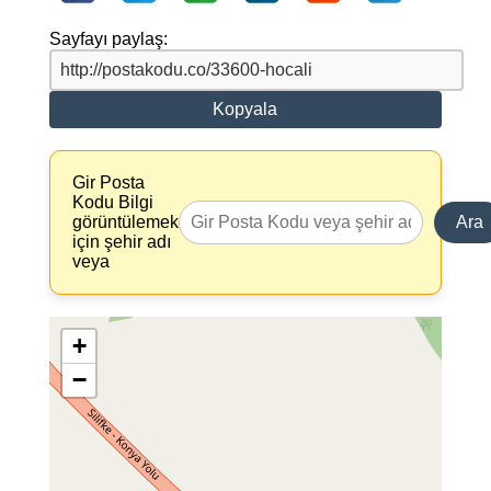
Sayfayı paylaş:
Kopyala
Gir Posta
Kodu Bilgi
görüntülemek
Ara
için şehir adı
veya
+
−