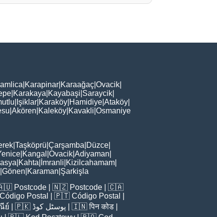
amlica
|
Karapinar
|
Karaağaç
|
Ovacik
|
epe
|
Karakaya
|
Kayabaşi
|
Saraycik
|
utlu
|
Işiklar
|
Karaköy
|
Hamidiye
|
Ataköy
|
esu
|
Akören
|
Kaleköy
|
Kavakli
|
Osmaniye
erek
|
Taşköprü
|
Çarşamba
|
Düzce
|
Yenice
|
Kangal
|
Ovacik
|
Adiyaman
|
asya
|
Kahta
|
İmranli
|
Kizilcahamam
|
|
Gönen
|
Karaman
|
Şarkişla
🇦🇺
Postcode
| 🇳🇿
Postcode
| 🇨🇦
Código Postal
| 🇵🇹
Código Postal
|
ีย์
| 🇵🇰
پوسٹل کوڈ
| 🇮🇳
पिन कोड
|