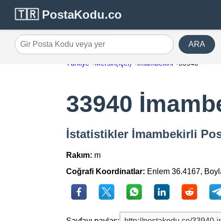
🇹🇷 PostaKodu.co
ARA
Gir Posta Kodu veya yer
Türkiye
Mersin(İçel)
İmambekirli
33940
33940 İmambe
İstatistikler İmambekirli P
Rakım:
m
Coğrafi Koordinatlar:
Enlem 36.4167, Boyl
Sayfayı paylaş: