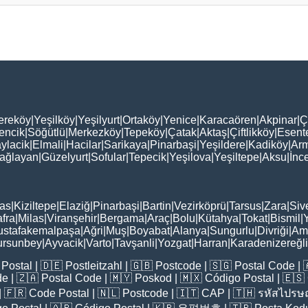
ereköy
|
Yeşilköy
|
Yeşilyurt
|
Ortaköy
|
Yenice
|
Karacaören
|
Akpinar
|
Ç
encik
|
Söğütlü
|
Merkezköy
|
Tepeköy
|
Çatak
|
Aktaş
|
Çiftlikköy
|
Esent
ylacik
|
Elmali
|
Hacilar
|
Sarikaya
|
Pinarbaşi
|
Yeşildere
|
Kadiköy
|
Arm
ağlayan
|
Güzelyurt
|
Sofular
|
Tepecik
|
Yeşilova
|
Yeşiltepe
|
Aksu
|
İnc
as
|
Kiziltepe
|
Elaziğ
|
Pinarbaşi
|
Bartin
|
Vezirköprü
|
Tarsus
|
Zara
|
Siv
fra
|
Milas
|
Viranşehir
|
Bergama
|
Araç
|
Bolu
|
Kütahya
|
Tokat
|
Bismil
|
stafakemalpaşa
|
Ağri
|
Muş
|
Boyabat
|
Alanya
|
Sungurlu
|
Divriği
|
Am
ursunbey
|
Ayvacik
|
Varto
|
Tavşanli
|
Yozgat
|
Harran
|
Karadenizereğli
Postal
| 🇩🇪
Postleitzahl
| 🇬🇧
Postcode
| 🇸🇬
Postal Code
| 
de
| 🇿🇦
Postal Code
| 🇲🇾
Poskod
| 🇲🇽
Código Postal
| 🇪🇸
| 🇫🇷
Code Postal
| 🇳🇱
Postcode
| 🇮🇹
CAP
| 🇹🇭
รหัสไปรษณ