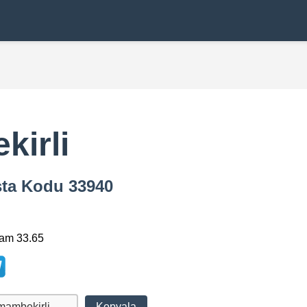
kirli
osta Kodu 33940
am 33.65
Kopyala