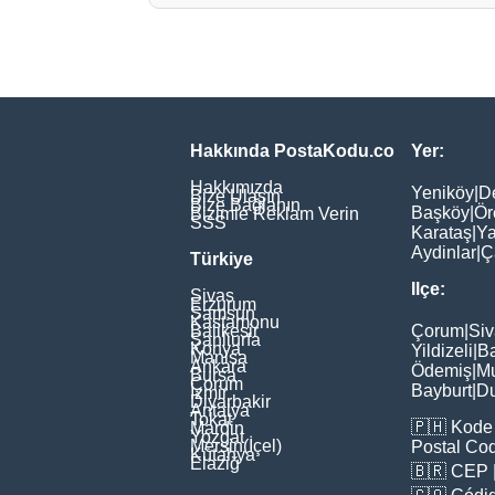
Hakkında PostaKodu.co
Yer:
Hakkımızda
Yeniköy
|
D
Bize Ulaşın
Bize Bağlanın
Başköy
|
Ör
Bizimle Reklam Verin
SSS
Karataş
|
Ya
Aydinlar
|
Ç
Türkiye
Ilçe:
Sivas
Erzurum
Samsun
Kastamonu
Balikesir
Çorum
|
Siv
Şanliurfa
Konya
Yildizeli
|
Ba
Manisa
Ankara
Ödemiş
|
Mu
Bursa
Çorum
Bayburt
|
D
İzmir
Diyarbakir
Antalya
Tokat
🇵🇭
Kode 
Mardin
Yozgat
Mersin(İçel)
Postal Co
Kütahya
Elaziğ
🇧🇷
CEP