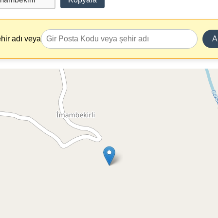
hir adı veya
A