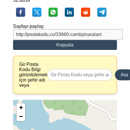
32.8639
Sayfayı paylaş:
Kopyala
Gir Posta
Kodu Bilgi
görüntülemek
Ara
için şehir adı
veya
+
−