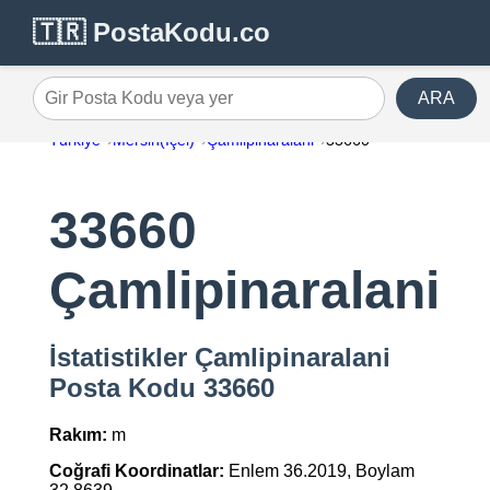
🇹🇷 PostaKodu.co
ARA
Gir Posta Kodu veya yer
Türkiye
Mersin(İçel)
Çamlipinaralani
33660
33660
Çamlipinaralani
İstatistikler Çamlipinaralani
Posta Kodu 33660
Rakım:
m
Coğrafi Koordinatlar:
Enlem 36.2019, Boylam