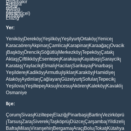
Diyarbakir
Antalya
Tokat
Mardin
Yozgat
Mersin(İçel)
Kütahya
Elaziğ
Yer:
Yeniköy
Dereköy
Yeşilköy
Yeşilyurt
Ortaköy
Yenice
|
|
|
|
|
|
Karacaören
Akpinar
Çamlica
Karapinar
Karaağaç
Ovacik
|
|
|
|
|
Başköy
Örencik
Söğütlü
Merkezköy
Tepeköy
Çatak
|
|
|
|
|
|
|
Aktaş
Çiftlikköy
Esentepe
Karakaya
Kayabaşi
Saraycik
|
|
|
|
|
|
Karataş
Yaylacik
Elmali
Hacilar
Sarikaya
Pinarbaşi
|
|
|
|
|
|
Yeşildere
Kadiköy
Armutlu
Işiklar
Karaköy
Hamidiye
|
|
|
|
|
|
Ataköy
Aydinlar
Çağlayan
Güzelyurt
Sofular
Tepecik
|
|
|
|
|
|
Yeşilova
Yeşiltepe
Aksu
İncesu
Akören
Kaleköy
Kavakli
|
|
|
|
|
|
|
Osmaniye
Ilçe:
Çorum
Sivas
Kiziltepe
Elaziğ
Pinarbaşi
Bartin
Vezirköprü
|
|
|
|
|
|
Tarsus
Zara
Siverek
Taşköprü
Düzce
Çarşamba
Yildizeli
|
|
|
|
|
|
|
|
Bafra
Milas
Viranşehir
Bergama
Araç
Bolu
Tokat
Kütahya
|
|
|
|
|
|
|