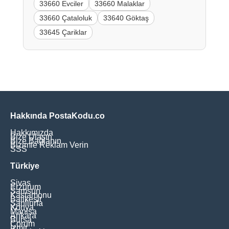
33660 Evciler
33660 Malaklar
33660 Çataloluk
33640 Göktaş
33645 Çariklar
Hakkında PostaKodu.co
Hakkımızda
Bize Ulaşın
Bize Bağlanın
Bizimle Reklam Verin
SSS
Türkiye
Sivas
Erzurum
Samsun
Kastamonu
Balikesir
Şanliurfa
Konya
Manisa
Ankara
Bursa
Çorum
İzmir