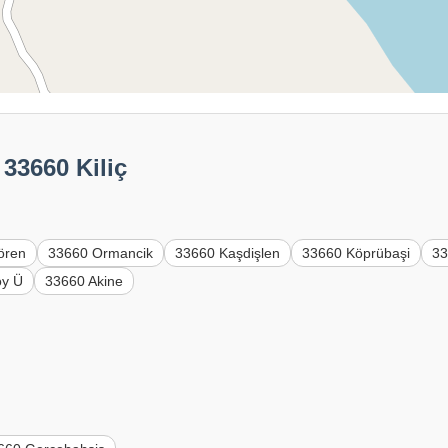
 33660 Kiliç
ören
33660 Ormancik
33660 Kaşdişlen
33660 Köprübaşi
33
öy Ü
33660 Akine