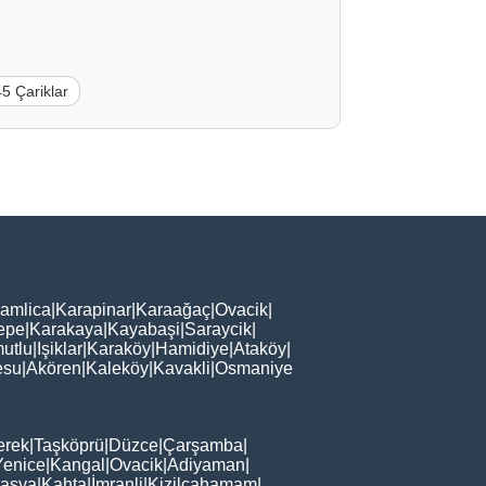
5 Çariklar
amlica
|
Karapinar
|
Karaağaç
|
Ovacik
|
epe
|
Karakaya
|
Kayabaşi
|
Saraycik
|
utlu
|
Işiklar
|
Karaköy
|
Hamidiye
|
Ataköy
|
esu
|
Akören
|
Kaleköy
|
Kavakli
|
Osmaniye
erek
|
Taşköprü
|
Düzce
|
Çarşamba
|
Yenice
|
Kangal
|
Ovacik
|
Adiyaman
|
asya
|
Kahta
|
İmranli
|
Kizilcahamam
|