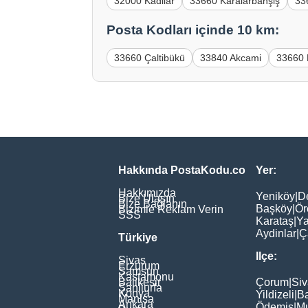
32000 Kadilar
33660 Karalarbahşiş
33
Posta Kodları içinde 10 km:
33660 Çaltibükü
33840 Akcami
33660 
Hakkında PostaKodu.co
Yer:
Hakkımızda
Yeniköy
|
D
Bize Ulaşın
Bize Bağlanın
Başköy
|
Ör
Bizimle Reklam Verin
SSS
Karataş
|
Ya
Aydinlar
|
Ç
Türkiye
Ilçe:
Sivas
Erzurum
Samsun
Kastamonu
Balikesir
Çorum
|
Siv
Şanliurfa
Konya
Yildizeli
|
Ba
Manisa
Ankara
Ödemiş
|
Mu