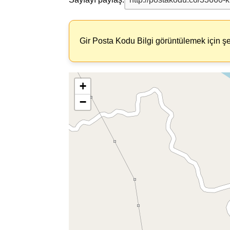
Gir Posta Kodu Bilgi görüntülemek için şe
+
−