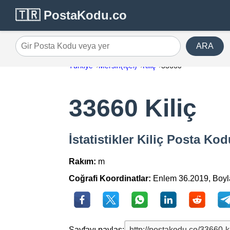
🇹🇷 PostaKodu.co
ARA
Gir Posta Kodu veya yer
Türkiye
Mersin(İçel)
Kiliç
33660
33660 Kiliç
İstatistikler Kiliç Posta Ko
Rakım:
m
Coğrafi Koordinatlar:
Enlem 36.2019, Boy
Sayfayı paylaş: