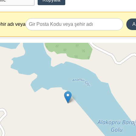
hir adı veya
A