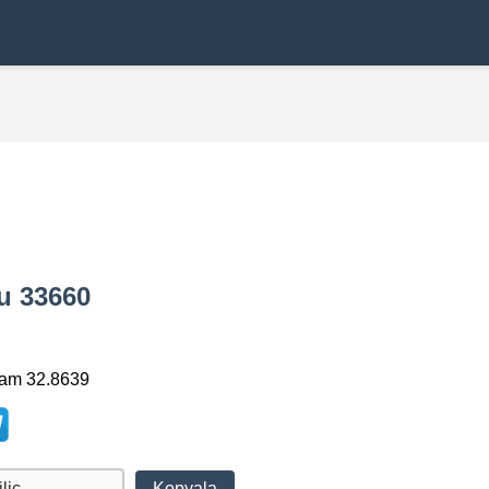
du 33660
lam 32.8639
Kopyala