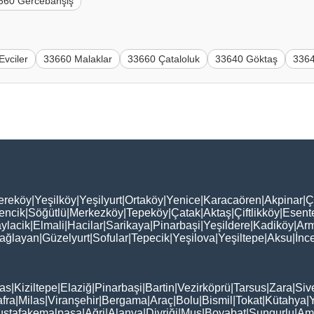
660 Gercebahşiş
Evciler
33660 Malaklar
33660 Çataloluk
33640 Göktaş
3364
ereköy
|
Yeşilköy
|
Yeşilyurt
|
Ortaköy
|
Yenice
|
Karacaören
|
Akpinar
|
Ç
encik
|
Söğütlü
|
Merkezköy
|
Tepeköy
|
Çatak
|
Aktaş
|
Çiftlikköy
|
Esent
ylacik
|
Elmali
|
Hacilar
|
Sarikaya
|
Pinarbaşi
|
Yeşildere
|
Kadiköy
|
Arm
ağlayan
|
Güzelyurt
|
Sofular
|
Tepecik
|
Yeşilova
|
Yeşiltepe
|
Aksu
|
İnc
as
|
Kiziltepe
|
Elaziğ
|
Pinarbaşi
|
Bartin
|
Vezirköprü
|
Tarsus
|
Zara
|
Siv
fra
|
Milas
|
Viranşehir
|
Bergama
|
Araç
|
Bolu
|
Bismil
|
Tokat
|
Kütahya
|
stafakemalpaşa
|
Ağri
|
Alanya
|
Divriği
|
Muş
|
Boyabat
|
Sungurlu
|
Am