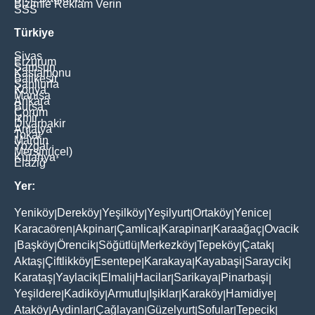
Bizimle Reklam Verin
SSS
Türkiye
Sivas
Erzurum
Samsun
Kastamonu
Balikesir
Şanliurfa
Konya
Manisa
Ankara
Bursa
Çorum
İzmir
Diyarbakir
Antalya
Tokat
Mardin
Yozgat
Mersin(İçel)
Kütahya
Elaziğ
Yer:
Yeniköy
Dereköy
Yeşilköy
Yeşilyurt
Ortaköy
Yenice
|
|
|
|
|
|
Karacaören
Akpinar
Çamlica
Karapinar
Karaağaç
Ovacik
|
|
|
|
|
Başköy
Örencik
Söğütlü
Merkezköy
Tepeköy
Çatak
|
|
|
|
|
|
|
Aktaş
Çiftlikköy
Esentepe
Karakaya
Kayabaşi
Saraycik
|
|
|
|
|
|
Karataş
Yaylacik
Elmali
Hacilar
Sarikaya
Pinarbaşi
|
|
|
|
|
|
Yeşildere
Kadiköy
Armutlu
Işiklar
Karaköy
Hamidiye
|
|
|
|
|
|
Ataköy
Aydinlar
Çağlayan
Güzelyurt
Sofular
Tepecik
|
|
|
|
|
|