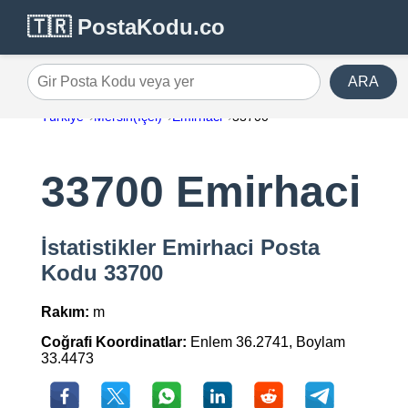
🇹🇷 PostaKodu.co
ARA
Gir Posta Kodu veya yer
Türkiye
Mersin(İçel)
Emirhaci
33700
33700 Emirhaci
İstatistikler Emirhaci Posta
Kodu 33700
Rakım:
m
Coğrafi Koordinatlar:
Enlem 36.2741, Boylam
33.4473