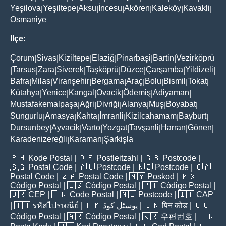
Yeşilova
Yeşiltepe
Aksu
İncesu
Akören
Kaleköy
Kavakli
|
|
|
|
|
|
|
Osmaniye
Ilçe:
Çorum
Sivas
Kiziltepe
Elaziğ
Pinarbaşi
Bartin
Vezirköprü
|
|
|
|
|
|
Tarsus
Zara
Siverek
Taşköprü
Düzce
Çarşamba
Yildizeli
|
|
|
|
|
|
|
|
Bafra
Milas
Viranşehir
Bergama
Araç
Bolu
Bismil
Tokat
|
|
|
|
|
|
|
|
Kütahya
Yenice
Kangal
Ovacik
Ödemiş
Adiyaman
|
|
|
|
|
|
Mustafakemalpaşa
Ağri
Divriği
Alanya
Muş
Boyabat
|
|
|
|
|
|
Sungurlu
Amasya
Kahta
İmranli
Kizilcahamam
Bayburt
|
|
|
|
|
|
Dursunbey
Ayvacik
Varto
Yozgat
Tavşanli
Harran
Gönen
|
|
|
|
|
|
|
Karadenizereğli
Karaman
Şarkişla
|
|
🇵🇭
Kode Postal
| 🇩🇪
Postleitzahl
| 🇬🇧
Postcode
|
🇸🇬
Postal Code
| 🇦🇺
Postcode
| 🇳🇿
Postcode
| 🇨🇦
Postal Code
| 🇿🇦
Postal Code
| 🇲🇾
Poskod
| 🇲🇽
Código Postal
| 🇪🇸
Código Postal
| 🇵🇹
Código Postal
|
🇧🇷
CEP
| 🇫🇷
Code Postal
| 🇳🇱
Postcode
| 🇮🇹
CAP
| 🇹🇭
รหัสไปรษณีย์
| 🇵🇰
پوسٹل کوڈ
| 🇮🇳
पिन कोड
| 🇨🇴
Código Postal
| 🇦🇷
Código Postal
| 🇰🇷
우편번호
| 🇹🇷