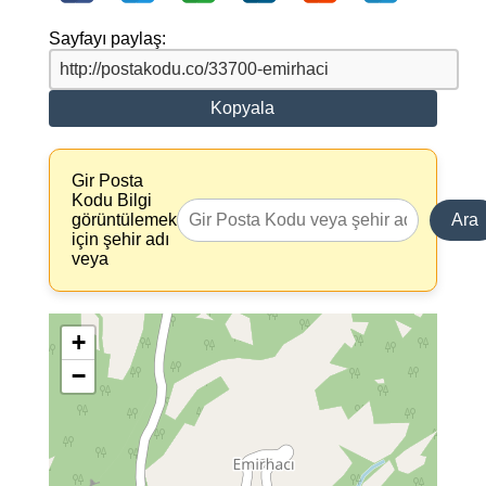
Sayfayı paylaş:
Kopyala
Gir Posta
Kodu Bilgi
görüntülemek
Ara
için şehir adı
veya
+
−