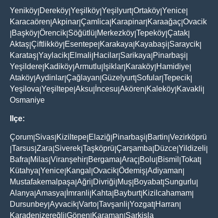
Yeniköy
Dereköy
Yeşilköy
Yeşilyurt
Ortaköy
Yenice
|
|
|
|
|
|
Karacaören
Akpinar
Çamlica
Karapinar
Karaağaç
Ovacik
|
|
|
|
|
Başköy
Örencik
Söğütlü
Merkezköy
Tepeköy
Çatak
|
|
|
|
|
|
|
Aktaş
Çiftlikköy
Esentepe
Karakaya
Kayabaşi
Saraycik
|
|
|
|
|
|
Karataş
Yaylacik
Elmali
Hacilar
Sarikaya
Pinarbaşi
|
|
|
|
|
|
Yeşildere
Kadiköy
Armutlu
Işiklar
Karaköy
Hamidiye
|
|
|
|
|
|
Ataköy
Aydinlar
Çağlayan
Güzelyurt
Sofular
Tepecik
|
|
|
|
|
|
Yeşilova
Yeşiltepe
Aksu
İncesu
Akören
Kaleköy
Kavakli
|
|
|
|
|
|
|
Osmaniye
Ilçe:
Çorum
Sivas
Kiziltepe
Elaziğ
Pinarbaşi
Bartin
Vezirköprü
|
|
|
|
|
|
Tarsus
Zara
Siverek
Taşköprü
Çarşamba
Düzce
Yildizeli
|
|
|
|
|
|
|
|
Bafra
Milas
Viranşehir
Bergama
Araç
Bolu
Bismil
Tokat
|
|
|
|
|
|
|
|
Kütahya
Yenice
Kangal
Ovacik
Ödemiş
Adiyaman
|
|
|
|
|
|
Mustafakemalpaşa
Ağri
Divriği
Muş
Boyabat
Sungurlu
|
|
|
|
|
|
Alanya
Amasya
İmranli
Kahta
Bayburt
Kizilcahamam
|
|
|
|
|
|
Dursunbey
Ayvacik
Varto
Tavşanli
Yozgat
Harran
|
|
|
|
|
|
Karadenizereğli
Gönen
Karaman
Şarkişla
|
|
|