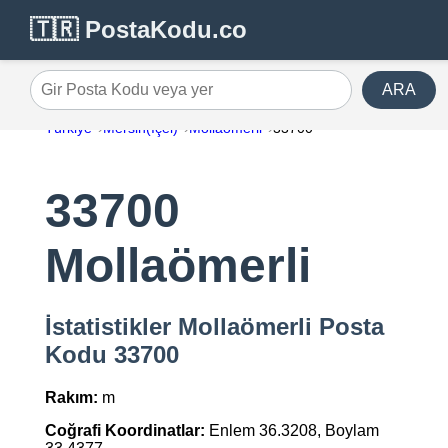
🇹🇷 PostaKodu.co
ARA
Gir Posta Kodu veya yer
Türkiye
Mersin(İçel)
Mollaömerli
33700
33700
Mollaömerli
İstatistikler Mollaömerli Posta
Kodu 33700
Rakım:
m
Coğrafi Koordinatlar:
Enlem 36.3208, Boylam