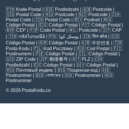
🇵🇭
Kode Postal
| 🇩🇪
Postleitzahl
| 🇬🇧
Postcode
|
🇸🇬
Postal Code
| 🇦🇺
Postcode
| 🇳🇿
Postcode
| 🇨🇦
Postal Code
| 🇿🇦
Postal Code
| 🇲🇾
Poskod
| 🇲🇽
Código Postal
| 🇪🇸
Código Postal
| 🇵🇹
Código Postal
|
🇧🇷
CEP
| 🇫🇷
Code Postal
| 🇳🇱
Postcode
| 🇮🇹
CAP
| 🇹🇭
รหัสไปรษณีย์
| 🇵🇰
پوسٹل کوڈ
| 🇮🇳
पिन कोड
| 🇨🇴
Código Postal
| 🇦🇷
Código Postal
| 🇰🇷
우편번호
| 🇹🇷
Posta Kodu
| 🇵🇱
Kod Pocztowy
| 🇷🇴
Cod Poștal
| 🇫🇮
Postinumero
| 🇵🇪
Código Postal
| 🇨🇱
Código Postal
|
🇺🇸
ZIP Code
| 🇯🇵
郵便番号
| 🇦🇹
PLZ
| 🇨🇭
Postleitzahl
| 🇪🇨
Código Postal
| 🇺🇾
Código Postal
|
🇷🇺
Почтовый индекс
| 🇧🇬
Пощенски код
| 🇸🇪
Postnummer
| 🇧🇩
পোস্টকোড
| 🇩🇰
Postnummer
| 🇳🇴
Postnummer
© 2026 PostaKodu.co