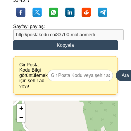
33.4377
Sayfayı paylaş:
Kopyala
Gir Posta
Kodu Bilgi
görüntülemek
Ara
için şehir adı
veya
+
−