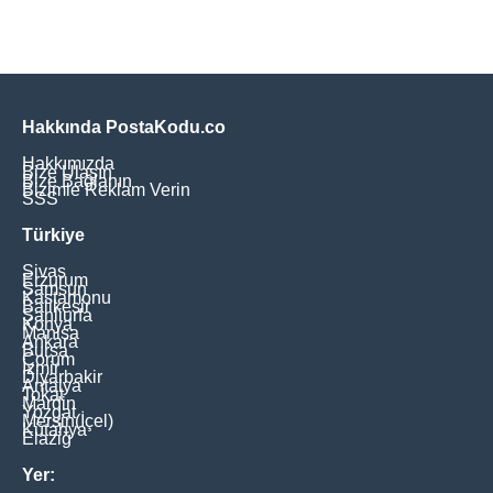
Hakkında PostaKodu.co
Hakkımızda
Bize Ulaşın
Bize Bağlanın
Bizimle Reklam Verin
SSS
Türkiye
Sivas
Erzurum
Samsun
Kastamonu
Balikesir
Şanliurfa
Konya
Manisa
Ankara
Bursa
Çorum
İzmir
Diyarbakir
Antalya
Tokat
Mardin
Yozgat
Mersin(İçel)
Kütahya
Elaziğ
Yer: