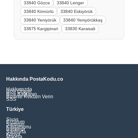
33840 Gözce
33840 Lenger
33840 Kömürlü
33840 Eskiyörük
33840 Yeniyörük
33840 Yeniyörükkaş
33875 Kargipinari
33830 Karaisali
Hakkında PostaKodu.co
Hakkımızda
Bize Ulaşın
Bize Bağlanın
Bizimle Reklam Verin
SSS
Türkiye
Sivas
Erzurum
Samsun
Kastamonu
Balikesir
Şanliurfa
Konya
Manisa