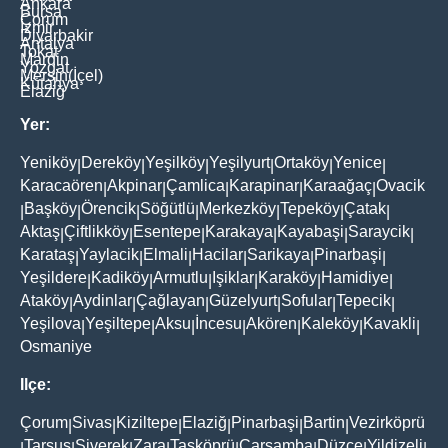
Ankara
Bursa
Çorum
İzmir
Diyarbakir
Antalya
Tokat
Mardin
Yozgat
Mersin(İçel)
Kütahya
Elaziğ
Yer:
Yeniköy
Dereköy
Yeşilköy
Yeşilyurt
Ortaköy
Yenice
|
|
|
|
|
|
Karacaören
Akpinar
Çamlica
Karapinar
Karaağaç
Ovacik
|
|
|
|
|
Başköy
Örencik
Söğütlü
Merkezköy
Tepeköy
Çatak
|
|
|
|
|
|
|
Aktaş
Çiftlikköy
Esentepe
Karakaya
Kayabaşi
Saraycik
|
|
|
|
|
|
Karataş
Yaylacik
Elmali
Hacilar
Sarikaya
Pinarbaşi
|
|
|
|
|
|
Yeşildere
Kadiköy
Armutlu
Işiklar
Karaköy
Hamidiye
|
|
|
|
|
|
Ataköy
Aydinlar
Çağlayan
Güzelyurt
Sofular
Tepecik
|
|
|
|
|
|
Yeşilova
Yeşiltepe
Aksu
İncesu
Akören
Kaleköy
Kavakli
|
|
|
|
|
|
|
Osmaniye
Ilçe:
Çorum
Sivas
Kiziltepe
Elaziğ
Pinarbaşi
Bartin
Vezirköprü
|
|
|
|
|
|
Tarsus
Siverek
Zara
Taşköprü
Çarşamba
Düzce
Yildizeli