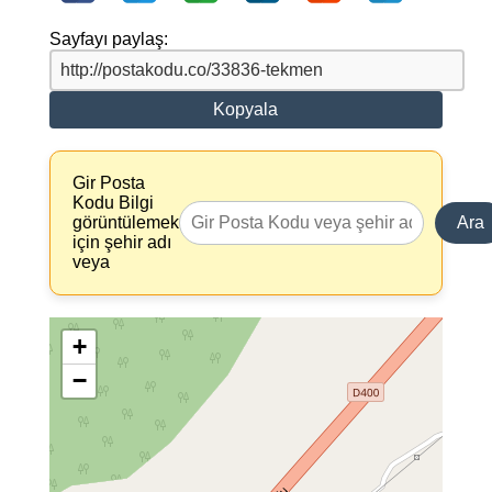
Sayfayı paylaş:
Kopyala
Gir Posta
Kodu Bilgi
görüntülemek
Ara
için şehir adı
veya
+
−