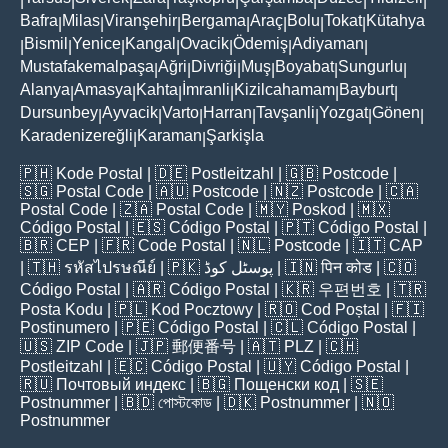
|
|
|
|
|
|
|
|
Bafra
Milas
Viranşehir
Bergama
Araç
Bolu
Tokat
Kütahya
|
|
|
|
|
|
|
Bismil
Yenice
Kangal
Ovacik
Ödemiş
Adiyaman
|
|
|
|
|
|
|
Mustafakemalpaşa
Ağri
Divriği
Muş
Boyabat
Sungurlu
|
|
|
|
|
|
Alanya
Amasya
Kahta
İmranli
Kizilcahamam
Bayburt
|
|
|
|
|
|
Dursunbey
Ayvacik
Varto
Harran
Tavşanli
Yozgat
Gönen
|
|
|
|
|
|
|
Karadenizereğli
Karaman
Şarkişla
|
|
🇵🇭
Kode Postal
| 🇩🇪
Postleitzahl
| 🇬🇧
Postcode
|
🇸🇬
Postal Code
| 🇦🇺
Postcode
| 🇳🇿
Postcode
| 🇨🇦
Postal Code
| 🇿🇦
Postal Code
| 🇲🇾
Poskod
| 🇲🇽
Código Postal
| 🇪🇸
Código Postal
| 🇵🇹
Código Postal
|
🇧🇷
CEP
| 🇫🇷
Code Postal
| 🇳🇱
Postcode
| 🇮🇹
CAP
| 🇹🇭
รหัสไปรษณีย์
| 🇵🇰
پوسٹل کوڈ
| 🇮🇳
पिन कोड
| 🇨🇴
Código Postal
| 🇦🇷
Código Postal
| 🇰🇷
우편번호
| 🇹🇷
Posta Kodu
| 🇵🇱
Kod Pocztowy
| 🇷🇴
Cod Poștal
| 🇫🇮
Postinumero
| 🇵🇪
Código Postal
| 🇨🇱
Código Postal
|
🇺🇸
ZIP Code
| 🇯🇵
郵便番号
| 🇦🇹
PLZ
| 🇨🇭
Postleitzahl
| 🇪🇨
Código Postal
| 🇺🇾
Código Postal
|
🇷🇺
Почтовый индекс
| 🇧🇬
Пощенски код
| 🇸🇪
Postnummer
| 🇧🇩
পোস্টকোড
| 🇩🇰
Postnummer
| 🇳🇴
Postnummer