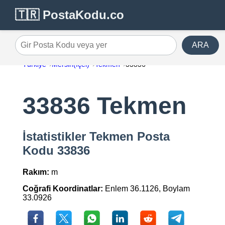
🇹🇷 PostaKodu.co
ARA
Gir Posta Kodu veya yer
Türkiye
Mersin(İçel)
Tekmen
33836
33836 Tekmen
İstatistikler Tekmen Posta
Kodu 33836
Rakım:
m
Coğrafi Koordinatlar:
Enlem 36.1126, Boylam
33.0926