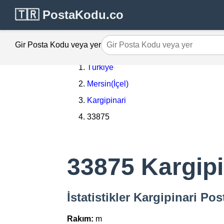
🇹🇷 PostaKodu.co
Gir Posta Kodu veya yer
Türkiye
Mersin(İçel)
Kargipinari
33875
33875 Kargipi
İstatistikler Kargipinari P
Rakım:
m