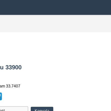
odu 33900
lam 33.7407
Kopyala