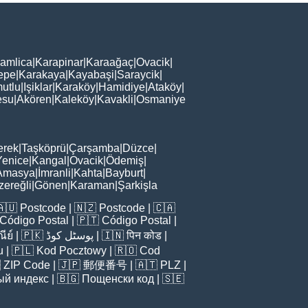
amlica
|
Karapinar
|
Karaağaç
|
Ovacik
|
epe
|
Karakaya
|
Kayabaşi
|
Saraycik
|
utlu
|
Işiklar
|
Karaköy
|
Hamidiye
|
Ataköy
|
esu
|
Akören
|
Kaleköy
|
Kavakli
|
Osmaniye
erek
|
Taşköprü
|
Çarşamba
|
Düzce
|
Yenice
|
Kangal
|
Ovacik
|
Ödemiş
|
Amasya
|
İmranli
|
Kahta
|
Bayburt
|
zereğli
|
Gönen
|
Karaman
|
Şarkişla
🇦🇺
Postcode
| 🇳🇿
Postcode
| 🇨🇦
Código Postal
| 🇵🇹
Código Postal
|
ีย์
| 🇵🇰
پوسٹل کوڈ
| 🇮🇳
पिन कोड
|
u
| 🇵🇱
Kod Pocztowy
| 🇷🇴
Cod

ZIP Code
| 🇯🇵
郵便番号
| 🇦🇹
PLZ
|
ый индекс
| 🇧🇬
Пощенски код
| 🇸🇪