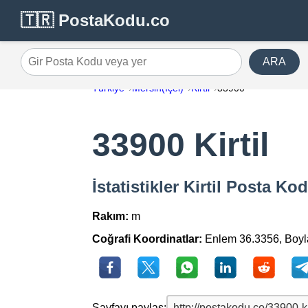
🇹🇷 PostaKodu.co
ARA
Gir Posta Kodu veya yer
Türkiye
Mersin(İçel)
Kirtil
33900
33900 Kirtil
İstatistikler Kirtil Posta K
Rakım:
m
Coğrafi Koordinatlar:
Enlem 36.3356, Boy
Sayfayı paylaş: