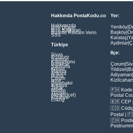
Hakkında PostaKodu.co
Yer:
Hakkımızda
Yeniköy
|
D
Bize Ulaşın
Bize Bağlanın
Başköy
|
Ör
Bizimle Reklam Verin
SSS
Karataş
|
Ya
Aydinlar
|
Ç
Türkiye
Ilçe:
Sivas
Erzurum
Samsun
Kastamonu
Balikesir
Çorum
|
Siv
Şanliurfa
Konya
Yildizeli
|
Ba
Manisa
Ankara
Adiyaman
|
Bursa
Çorum
Kizilcaha
İzmir
Diyarbakir
Antalya
Tokat
🇵🇭
Kode 
Mardin
Yozgat
Mersin(İçel)
Postal Co
Kütahya
Elaziğ
🇧🇷
CEP
🇨🇴
Códig
Poștal
| 
🇨🇭
Postl
Postnumm