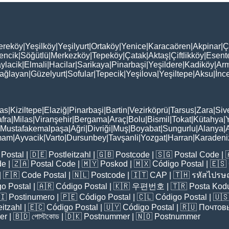
ereköy
|
Yeşilköy
|
Yeşilyurt
|
Ortaköy
|
Yenice
|
Karacaören
|
Akpinar
|
Ç
encik
|
Söğütlü
|
Merkezköy
|
Tepeköy
|
Çatak
|
Aktaş
|
Çiftlikköy
|
Esent
ylacik
|
Elmali
|
Hacilar
|
Sarikaya
|
Pinarbaşi
|
Yeşildere
|
Kadiköy
|
Arm
ağlayan
|
Güzelyurt
|
Sofular
|
Tepecik
|
Yeşilova
|
Yeşiltepe
|
Aksu
|
İnc
as
|
Kiziltepe
|
Elaziğ
|
Pinarbaşi
|
Bartin
|
Vezirköprü
|
Tarsus
|
Zara
|
Siv
fra
|
Milas
|
Viranşehir
|
Bergama
|
Araç
|
Bolu
|
Bismil
|
Tokat
|
Kütahya
|
Mustafakemalpaşa
|
Ağri
|
Divriği
|
Muş
|
Boyabat
|
Sungurlu
|
Alanya
|
mam
|
Ayvacik
|
Varto
|
Dursunbey
|
Tavşanli
|
Yozgat
|
Harran
|
Karadeni
Postal
| 🇩🇪
Postleitzahl
| 🇬🇧
Postcode
| 🇸🇬
Postal Code
| 
de
| 🇿🇦
Postal Code
| 🇲🇾
Poskod
| 🇲🇽
Código Postal
| 🇪🇸
| 🇫🇷
Code Postal
| 🇳🇱
Postcode
| 🇮🇹
CAP
| 🇹🇭
รหัสไปรษณ
o Postal
| 🇦🇷
Código Postal
| 🇰🇷
우편번호
| 🇹🇷
Posta Kod
🇮
Postinumero
| 🇵🇪
Código Postal
| 🇨🇱
Código Postal
| 🇺
eitzahl
| 🇪🇨
Código Postal
| 🇺🇾
Código Postal
| 🇷🇺
Почтов
er
| 🇧🇩
পোস্টকোড
| 🇩🇰
Postnummer
| 🇳🇴
Postnummer