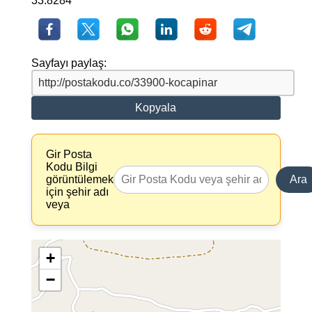
33.8284
Sayfayı paylaş:
Kopyala
Gir Posta
Kodu Bilgi
görüntülemek
Ara
için şehir adı
veya
+
−