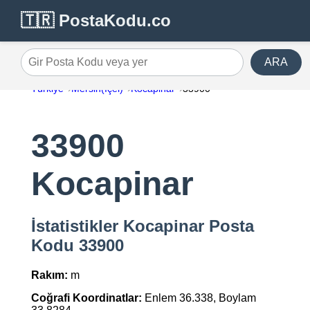
🇹🇷 PostaKodu.co
ARA
Gir Posta Kodu veya yer
Türkiye
Mersin(İçel)
Kocapinar
33900
33900
Kocapinar
İstatistikler Kocapinar Posta
Kodu 33900
Rakım:
m
Coğrafi Koordinatlar:
Enlem 36.338, Boylam