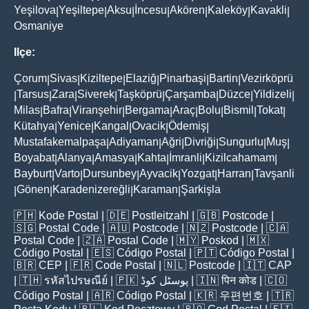
Yeşilova
Yeşiltepe
Aksu
İncesu
Akören
Kaleköy
Kavakli
|
|
|
|
|
|
|
Osmaniye
Ilçe:
Çorum
Sivas
Kiziltepe
Elaziğ
Pinarbaşi
Bartin
Vezirköprü
|
|
|
|
|
|
Tarsus
Zara
Siverek
Taşköprü
Çarşamba
Düzce
Yildizeli
|
|
|
|
|
|
|
|
Milas
Bafra
Viranşehir
Bergama
Araç
Bolu
Bismil
Tokat
|
|
|
|
|
|
|
|
Kütahya
Yenice
Kangal
Ovacik
Ödemiş
|
|
|
|
|
Mustafakemalpaşa
Adiyaman
Ağri
Divriği
Sungurlu
Muş
|
|
|
|
|
|
Boyabat
Alanya
Amasya
Kahta
İmranli
Kizilcahamam
|
|
|
|
|
|
Bayburt
Varto
Dursunbey
Ayvacik
Yozgat
Harran
Tavşanli
|
|
|
|
|
|
Gönen
Karadenizereğli
Karaman
Şarkişla
|
|
|
|
🇵🇭
Kode Postal
| 🇩🇪
Postleitzahl
| 🇬🇧
Postcode
|
🇸🇬
Postal Code
| 🇦🇺
Postcode
| 🇳🇿
Postcode
| 🇨🇦
Postal Code
| 🇿🇦
Postal Code
| 🇲🇾
Poskod
| 🇲🇽
Código Postal
| 🇪🇸
Código Postal
| 🇵🇹
Código Postal
|
🇧🇷
CEP
| 🇫🇷
Code Postal
| 🇳🇱
Postcode
| 🇮🇹
CAP
| 🇹🇭
รหัสไปรษณีย์
| 🇵🇰
پوسٹل کوڈ
| 🇮🇳
पिन कोड
| 🇨🇴
Código Postal
| 🇦🇷
Código Postal
| 🇰🇷
우편번호
| 🇹🇷