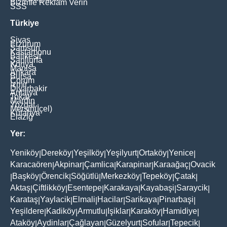
Bizimle Reklam Verin
SSS
Türkiye
Sivas
Erzurum
Samsun
Kastamonu
Balikesir
Şanliurfa
Konya
Manisa
Ankara
Bursa
Çorum
İzmir
Diyarbakir
Antalya
Tokat
Mardin
Yozgat
Mersin(İçel)
Kütahya
Elaziğ
Yer:
Yeniköy
Dereköy
Yeşilköy
Yeşilyurt
Ortaköy
Yenice
|
|
|
|
|
|
Karacaören
Akpinar
Çamlica
Karapinar
Karaağaç
Ovacik
|
|
|
|
|
Başköy
Örencik
Söğütlü
Merkezköy
Tepeköy
Çatak
|
|
|
|
|
|
|
Aktaş
Çiftlikköy
Esentepe
Karakaya
Kayabaşi
Saraycik
|
|
|
|
|
|
Karataş
Yaylacik
Elmali
Hacilar
Sarikaya
Pinarbaşi
|
|
|
|
|
|
Yeşildere
Kadiköy
Armutlu
Işiklar
Karaköy
Hamidiye
|
|
|
|
|
|
Ataköy
Aydinlar
Çağlayan
Güzelyurt
Sofular
Tepecik
|
|
|
|
|
|