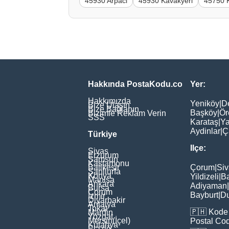
45930 Arpaci
45930 Kavakyeri
45750 
Hakkında PostaKodu.co
Yer:
Hakkımızda
Yeniköy
|
D
Bize Ulaşın
Bize Bağlanın
Başköy
|
Ör
Bizimle Reklam Verin
SSS
Karataş
|
Ya
Aydinlar
|
Ç
Türkiye
Ilçe:
Sivas
Erzurum
Samsun
Kastamonu
Balikesir
Çorum
|
Siv
Şanliurfa
Konya
Yildizeli
|
Ba
Manisa
Ankara
Adiyaman
|
Bursa
Çorum
Bayburt
|
D
İzmir
Diyarbakir
Antalya
Tokat
🇵🇭
Kode 
Mardin
Yozgat
Mersin(İçel)
Postal Co
Kütahya
Elaziğ