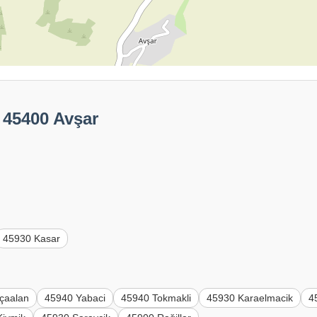
 45400 Avşar
45930 Kasar
çaalan
45940 Yabaci
45940 Tokmakli
45930 Karaelmacik
4