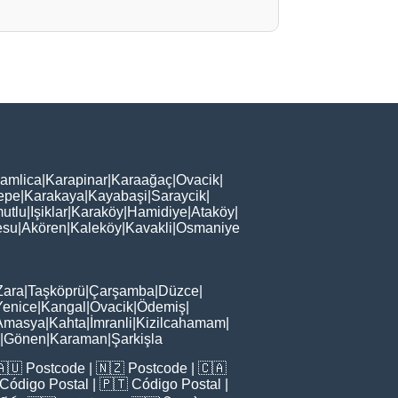
amlica
|
Karapinar
|
Karaağaç
|
Ovacik
|
epe
|
Karakaya
|
Kayabaşi
|
Saraycik
|
utlu
|
Işiklar
|
Karaköy
|
Hamidiye
|
Ataköy
|
esu
|
Akören
|
Kaleköy
|
Kavakli
|
Osmaniye
Zara
|
Taşköprü
|
Çarşamba
|
Düzce
|
Yenice
|
Kangal
|
Ovacik
|
Ödemiş
|
Amasya
|
Kahta
|
İmranli
|
Kizilcahamam
|
|
Gönen
|
Karaman
|
Şarkişla
🇦🇺
Postcode
| 🇳🇿
Postcode
| 🇨🇦
Código Postal
| 🇵🇹
Código Postal
|