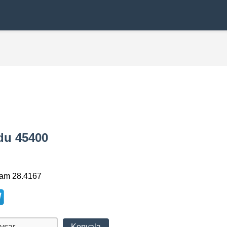
odu 45400
lam 28.4167
Kopyala