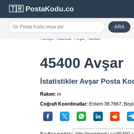
🇹🇷 PostaKodu.co
ARA
Gir Posta Kodu veya yer
Türkiye
Manisa
Avşar
45400
45400 Avşar
İstatistikler Avşar Posta K
Rakım:
m
Coğrafi Koordinatlar:
Enlem 38.7667, Boy
Sayfayı paylaş: