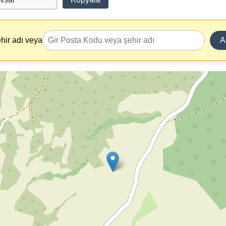
hir adı veya
A