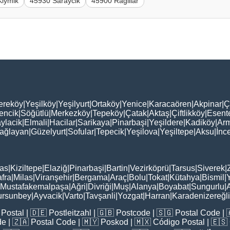
Kiymik
45930 Saraycik
45900 Rağillar
ereköy
|
Yeşilköy
|
Yeşilyurt
|
Ortaköy
|
Yenice
|
Karacaören
|
Akpinar
|
Ç
encik
|
Söğütlü
|
Merkezköy
|
Tepeköy
|
Çatak
|
Aktaş
|
Çiftlikköy
|
Esent
ylacik
|
Elmali
|
Hacilar
|
Sarikaya
|
Pinarbaşi
|
Yeşildere
|
Kadiköy
|
Arm
ağlayan
|
Güzelyurt
|
Sofular
|
Tepecik
|
Yeşilova
|
Yeşiltepe
|
Aksu
|
İnc
as
|
Kiziltepe
|
Elaziğ
|
Pinarbaşi
|
Bartin
|
Vezirköprü
|
Tarsus
|
Siverek
|
fra
|
Milas
|
Viranşehir
|
Bergama
|
Araç
|
Bolu
|
Tokat
|
Kütahya
|
Bismil
|
Mustafakemalpaşa
|
Ağri
|
Divriği
|
Muş
|
Alanya
|
Boyabat
|
Sungurlu
|
ursunbey
|
Ayvacik
|
Varto
|
Tavşanli
|
Yozgat
|
Harran
|
Karadenizereğli
Postal
| 🇩🇪
Postleitzahl
| 🇬🇧
Postcode
| 🇸🇬
Postal Code
| 
de
| 🇿🇦
Postal Code
| 🇲🇾
Poskod
| 🇲🇽
Código Postal
| 🇪🇸